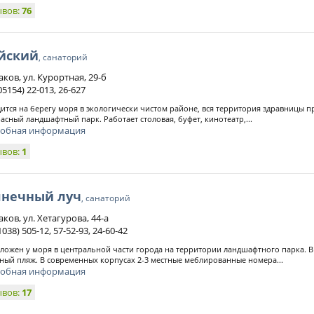
ывов:
76
йский
, санаторий
аков, ул. Курортная, 29-б
05154) 22-013, 26-627
ится на берегу моря в экологически чистом районе, вся территория здравницы п
асный ландшафтный парк. Работает столовая, буфет, кинотеатр,...
обная информация
ывов:
1
лнечный луч
, санаторий
аков, ул. Хетагурова, 44-а
1038) 505-12, 57-52-93, 24-60-42
ложен у моря в центральной части города на территории ландшафтного парка. В
ный пляж. В современных корпусах 2-3 местные меблированные номера...
обная информация
ывов:
17