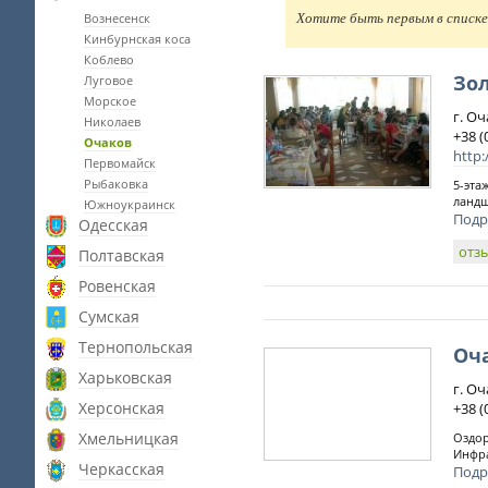
Вознесенск
Хотите быть первым в списке 
Кинбурнская коса
Коблево
Зо
Луговое
Морское
г. Оч
Николаев
+38 (
Очаков
http:
Первомайск
Рыбаковка
5-эта
ландш
Южноукраинск
Подр
Одесская
отз
Полтавская
Ровенская
Сумская
Тернопольская
Оч
Харьковская
г. Оч
Херсонская
+38 (
Хмельницкая
Оздор
Инфра
Черкасская
Подр