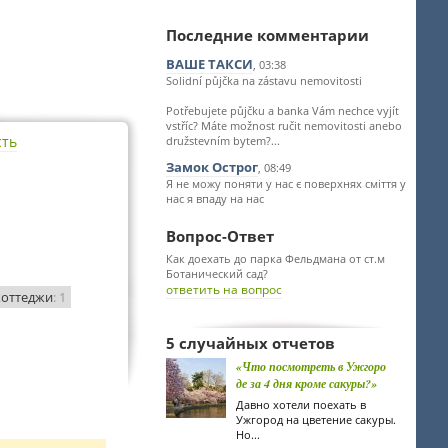
Последние комментарии
ВАШЕ ТАКСИ
, 03:38
Solidní půjčka na zástavu nemovitosti
Potřebujete půjčku a banka Vám nechce vyjít
vstříc? Máte možnost ručit nemovitosti anebo
сть
družstevním bytem?...
Замок Острог
, 08:49
Я не можу поняти у нас є поверхнях сміття у
нас я впаду на нас
Вопрос-Ответ
Как доехать до парка Фельдмана от ст.м
Ботанический сад?
ответить на вопрос
коттеджи
: 1
5 случайных отчетов
«Что посмотреть в Ужгоро
де за 4 дня кроме сакуры?»
Давно хотели поехать в
Ужгород на цветение сакуры.
Но...