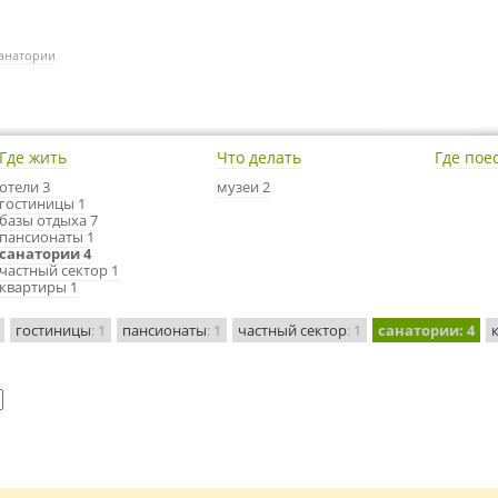
анатории
Где жить
Что делать
Где пое
отели 3
музеи 2
гостиницы 1
базы отдыха 7
пансионаты 1
санатории 4
частный сектор 1
квартиры 1
гостиницы
: 1
пансионаты
: 1
частный сектор
: 1
санатории
: 4