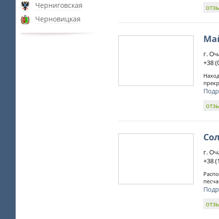
Черниговская
отз
Черновицкая
Ма
г. Оч
+38 (
Наход
прекр
Подр
отз
Со
г. Оч
+38 (
Распо
песча
Подр
отз