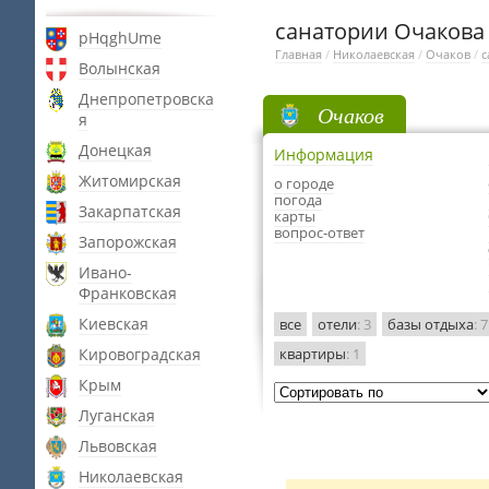
санатории Очакова
pHqghUme
Главная
/
Николаевская
/
Очаков
/
с
Волынская
Днепропетровска
Очаков
я
Донецкая
Информация
Житомирская
о городе
погода
Закарпатская
карты
вопрос-ответ
Запорожская
Ивано-
Франковская
Киевская
все
отели
: 3
базы отдыха
: 7
Кировоградская
квартиры
: 1
Крым
Луганская
Львовская
Николаевская