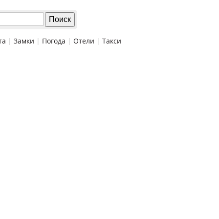
та
|
Замки
|
Погода
|
Отели
|
Такси