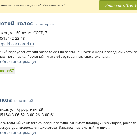
Заказать Топ-
отелей своего города? Узнайте как!
лотой колос
, санаторий
аков, ул. 60-летия СССР, 7
05154) 2-23-48
//gold-ear.narod.ru
жный корпус санатория расположен на возвышенности у моря в западной части г
афтного парка. Песчаный пляж с оборудованным спасательным...
обная информация
ывов:
67
аков
, санаторий
аков, ул. Курортная, 29
05154) 3-06-52, 3-00-26, 3-00-61
овительный комплекс санаторного типа, занимает площадь 18 гектаров, располо
структура: видеосалон, дискотека, бильярд, настольный теннис,...
обная информация