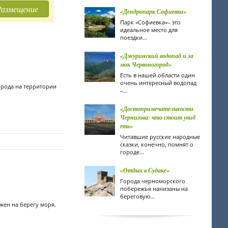
Размещение
«Дендропарк Софиевка»
Парк «Софиевка»– это
идеальное место для
поездки...
«Джуринский водопад и за
мок Червоногород»
Есть в нашей области один
очень интересный водопад
орода на территории
–...
«Достопримечательности
Чернигова: что стоит увид
еть»
Читавшие русские народные
сказки, конечно, помнят о
городе...
«Отдых в Судаке»
Города черноморского
побережья нанизаны на
береговую...
жен на берегу моря.