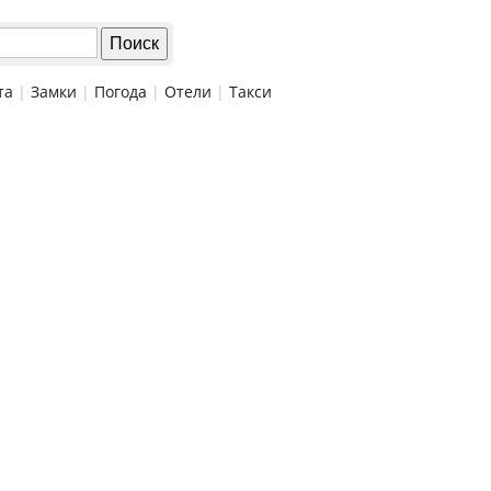
та
|
Замки
|
Погода
|
Отели
|
Такси