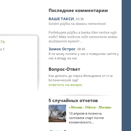
Последние комментарии
ВАШЕ ТАКСИ
, 03:38
Solidní půjčka na zástavu nemovitosti
Potřebujete půjčku a banka Vám nechce vyjít
vstříc? Máte možnost ručit nemovitosti anebo
сть
družstevním bytem?...
Замок Острог
и 1
, 08:49
Я не можу поняти у нас є поверхнях сміття у
нас я впаду на нас
Вопрос-Ответ
Как доехать до парка Фельдмана от ст.м
Ботанический сад?
ответить на вопрос
5 случайных отчетов
«Москва - Одесса - Москва»
13 апреля в полночь
состоялся старт почти
космического...