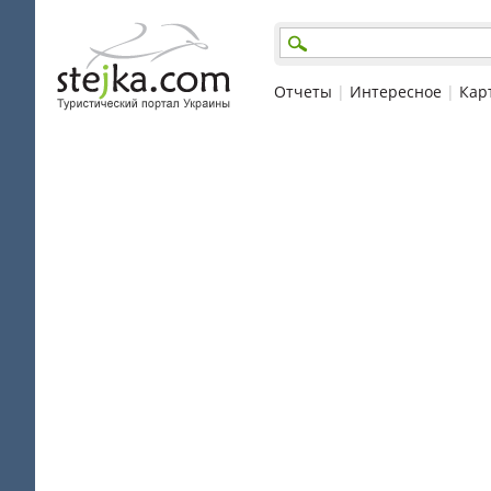
Отчеты
|
Интересное
|
Кар