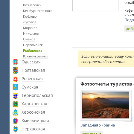
email
Вознесенск
Кафе 
Кинбурнская коса
и чиз
Коблево
Подр
Луговое
Морское
доб
Николаев
Очаков
Первомайск
Рыбаковка
Если вы не нашли вашу комп
Южноукраинск
Одесская
совершенно бесплатно.
Полтавская
Ровенская
Фотоотчеты туристов 
Сумская
Тернопольская
Харьковская
Херсонская
Хмельницкая
Западная Украина
Черкасская