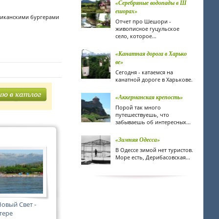
«Серебряные водопады в Ш
ешорах»
ериканскими бургерами
Отчет про Шешори -
живописное гуцульское
село, которое...
«Канатная дорога в Харько
ве»
Сегодня - катаемся на
канатной дороге в Харькове.
«Аккерманская крепость»
Порой так много
путешествуешь, что
забываешь об интересных...
«Зимняя Одесса»
В Одессе зимой нет туристов.
Море есть, Дерибасовская...
овый Свет -
тере