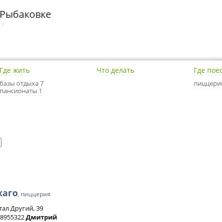
 Рыбаковке
а
/
Где жить
Что делать
Где пое
базы отдыха 7
пиццери
пансионаты 1
каго
, пиццерия
тал Другий, 39
) 8955322
Дмитрий