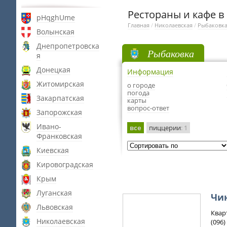
Рестораны и кафе в
pHqghUme
Главная
/
Николаевская
/
Рыбаковк
Волынская
Днепропетровска
Рыбаковка
я
Донецкая
Информация
Житомирская
о городе
погода
Закарпатская
карты
вопрос-ответ
Запорожская
Ивано-
все
пиццерии
: 1
Франковская
Киевская
Кировоградская
Крым
Луганская
Чи
Львовская
Квар
Николаевская
(096