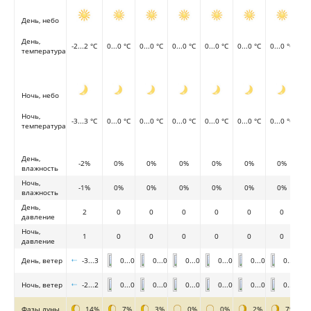
День, небо
День,
-2...2 °C
0...0 °C
0...0 °C
0...0 °C
0...0 °C
0...0 °C
0...0 °C
температура
Ночь, небо
Ночь,
-3...3 °C
0...0 °C
0...0 °C
0...0 °C
0...0 °C
0...0 °C
0...0 °C
температура
День,
-2%
0%
0%
0%
0%
0%
0%
влажность
Ночь,
-1%
0%
0%
0%
0%
0%
0%
влажность
День,
2
0
0
0
0
0
0
давление
Ночь,
1
0
0
0
0
0
0
давление
День, ветер
-3...3
0...0
0...0
0...0
0...0
0...0
0...0
Ночь, ветер
-2...2
0...0
0...0
0...0
0...0
0...0
0...0
Фазы луны
14%
7%
3%
0%
0%
2%
7%