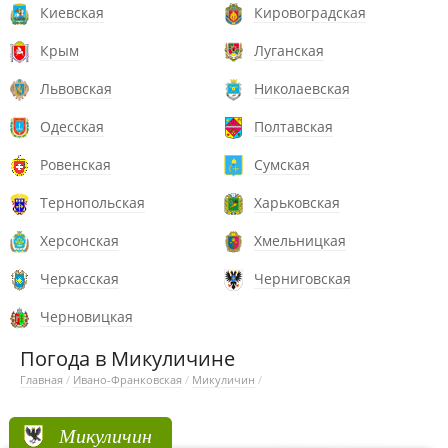
Киевская
Кировоградская
Крым
Луганская
Львовская
Николаевская
Одесская
Полтавская
Ровенская
Сумская
Тернопольская
Харьковская
Херсонская
Хмельницкая
Черкасская
Черниговская
Черновицкая
Погода в Микуличине
Главная
/
Ивано-Франковская
/
Микуличин
/
Микуличин