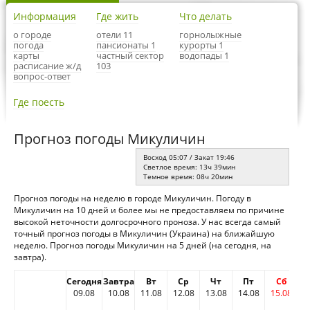
Информация
Где жить
Что делать
о городе
отели 11
горнолыжные
погода
пансионаты 1
курорты 1
карты
частный сектор
водопады 1
расписание ж/д
103
вопрос-ответ
Где поесть
Прогноз погоды Микуличин
Восход 05:07 / Закат 19:46
Светлое время: 13ч 39мин
Темное время: 08ч 20мин
Прогноз погоды на неделю в городе Микуличин. Погоду в
Микуличин на 10 дней и более мы не предоставляем по причине
высокой неточности долгосрочного проноза. У нас всегда самый
точный прогноз погоды в Микуличин (Украина) на ближайшую
неделю. Прогноз погоды Микуличин на 5 дней (на сегодня, на
завтра).
Сегодня
Завтра
Вт
Ср
Чт
Пт
Сб
09.08
10.08
11.08
12.08
13.08
14.08
15.08