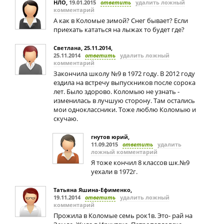
НЛО
,
19.01.2015
ответить
удалить ложный
комментарий
А как в Коломые зимой? Снег бывает? Если
приехать кататься на лыжах то будет где?
Светлана, 25.11.2014
,
25.11.2014
ответить
удалить ложный
комментарий
Закончила школу №9 в 1972 году. В 2012 году
ездила на встречу выпускников после сорока
лет. Было здорово. Коломыю не узнать -
изменилась в лучшую сторону. Там остались
мои одноклассники. Тоже люблю Коломыю и
скучаю.
гнутов юрий
,
11.09.2015
ответить
удалить
ложный комментарий
Я тоже кончил 8 классов шк.№9
уехали в 1972г.
Татьяна Яшина-Ефименко
,
19.11.2014
ответить
удалить ложный
комментарий
Прожила в Коломые семь рок1в. Это- рай на