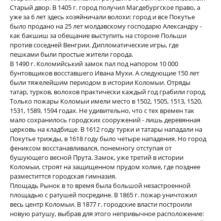
Старый двор. В 1405 г. город получил Магдебургское право, а
уже за 6 лет здесь хозяйничали волохи: город и все Покутье
было продано на 25 лет молдавскому господарю Александру -
как бакшиш за обещание выступить на стороне Польши
против соседней Венгрии. Дипломатические игры, где
пешками были простые жители города.
В 1490 г. Коломийський замок пал под напором 10 000
бунтовщиков восставшего Ивана Мухи. А следующие 150 лет
были тяжелейшим периодом в истории Коломыи. Отряды
татар, турков, волохов практически каждый год грабили город.
Только пожары Коломыи имели место в 1502, 1505, 1513, 1520,
1531, 1589, 1594 годах. Не удивительно, что с тех времен так
мало сохранилось городских сооружений - лишь деревянная
церковь на кладбище. В 1612 году турки и татары нападали на
Покутье трижды, в 1618 году было четыре нападения. Но город
фениксом восстанавливался, понемногу отступая от
бушующего весной Прута. Замок, уже третий в истории
Коломыи, строят на защищенном прудом холме, где позднее
разместиттся городская гимназия.
Площадь Рынок в то время была большой незастроенной
площадью с ратушей посредине. В 1865 г. пожар уничтожил
весь центр Коломыи. В 1877 г. городские власти построили
новую ратушу, выбрав для этого непривычное расположение: