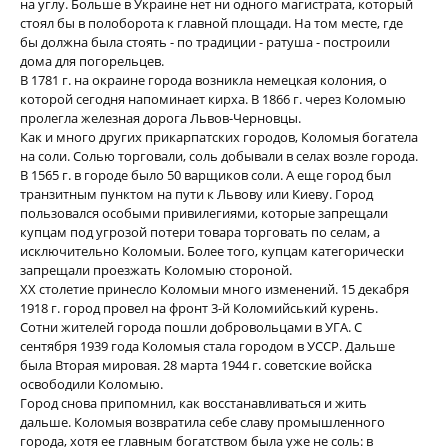
на углу. Больше в Украине нет ни одного магистрата, который
стоял бы в полоборота к главной площади. На том месте, где
бы должна была стоять - по традиции - ратуша - построили
дома для погорельцев.
В 1781 г. на окраине города возникла немецкая колония, о
которой сегодня напоминает кирха. В 1866 г. через Коломыю
пролегла железная дорога Львов-Черновцы.
Как и много других прикарпатских городов, Коломыя богатела
на соли. Солью торговали, соль добывали в селах возле города.
В 1565 г. в городе было 50 варщиков соли. А еще город был
транзитным пунктом на пути к Львову или Киеву. Город
пользовался особыми привилегиями, которые запрещали
купцам под угрозой потери товара торговать по селам, а
исключительно Коломыи. Более того, купцам категорически
запрещали проезжать Коломыю стороной.
ХХ столетие принесло Коломыи много изменений. 15 декабря
1918 г. город провел на фронт 3-й Коломийський курень.
Сотни жителей города пошли добровольцами в УГА. С
сентября 1939 года Коломыя стала городом в УССР. Дальше
была Вторая мировая. 28 марта 1944 г. советские войска
освободили Коломыю.
Город снова припомнил, как восстанавливаться и жить
дальше. Коломыя возвратила себе славу промышленного
города, хотя ее главным богатством была уже не соль: в