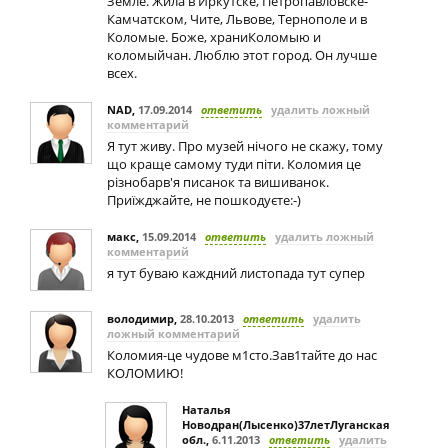
Земле. Жила в Иркутске, Петропавловске-
Камчатском, Чите, Львове, Тернополе и в
Коломые. Боже, храниКоломыю и
коломыйчан. Люблю этот город. Он лучше
всех.
NAD
,
17.09.2014
ответить
удалить ложный
комментарий
Я тут живу. Про музей нічого не скажу, тому
що краще самому туди піти. Коломия це
різнобарв'я писанок та вишиванок.
Приїжджайте, не пошкодуєте:-)
макс
,
15.09.2014
ответить
удалить ложный
комментарий
я тут буваю каждний листопада тут супер
володимир
,
28.10.2013
ответить
удалить
ложный комментарий
Коломия-це чудове м1сто.Зав1тайте до нас
КОЛОМИЮ!
Наталья
Новодран(Лысенко)37летЛуганская
обл.
,
6.11.2013
ответить
удалить