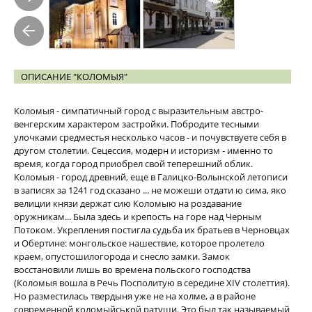
ОПИСАНИЕ "КОЛОМЫЯ"
Коломыя - симпатичный город с выразительным австро-
венгерским характером застройки. Побродите тесными
улочками средместья несколько часов - и почувствуете себя в
другом столетии. Сецессия, модерн и историзм - именно то
время, когда город приобрел свой теперешний облик.
Коломыя - город древний, еще в Галицко-Волынской летописи
в записях за 1241 год сказано ... не можеши отдати ю сима, яко
велиции князи держат сию Коломыю на роздавание
оружникам... Была здесь и крепость на горе над Черным
Потоком. Укрепления постигла судьба их братьев в Черновцах
и Обертине: монгольское нашествие, которое пролетело
краем, опустошилогорода и снесло замки. Замок
восстановили лишь во времена польского господства
(Коломыя вошла в Речь Посполитую в середине XІV столеттия).
Но разместилась твердыня уже не на холме, а в районе
современной коломыйськой ратуши. Это был так называемый