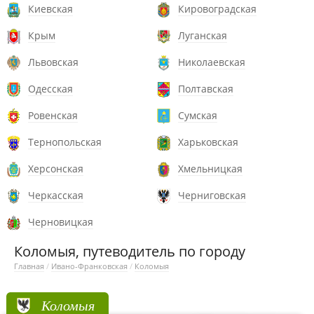
Киевская
Кировоградская
Крым
Луганская
Львовская
Николаевская
Одесская
Полтавская
Ровенская
Сумская
Тернопольская
Харьковская
Херсонская
Хмельницкая
Черкасская
Черниговская
Черновицкая
Коломыя, путеводитель по городу
Главная
/
Ивано-Франковская
/
Коломыя
Коломыя