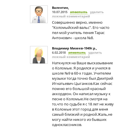
Валентин
,
10.07.2015
ответить
удалить
ложный комментарий
Совершенно верно, именно
"Коломыйский вальс". Его часто
пел мой учитель пения Тарас
Антонович - школа №8.
Владимир Михеев-1949г.р.
,
6.02.2018
ответить
удалить
ложный комментарий
Наткнулся на Ваше высказывание
о Коломые. Я родился и учился в
школе №9 в 60-х годах. Учителем
музыки тогда точно был Дмитрий
Игнатьевич Цыганков.Как сейчас
помню его большой красный
аккордеон. Он написал музыку к
песне о Коломые.Не смотря на
то,что по судьбе я с 18 лет не живу
в Коломые этот город для меня
самый близкий и родной.Жаль,не
могу найти никого из бывших
одноклассников.