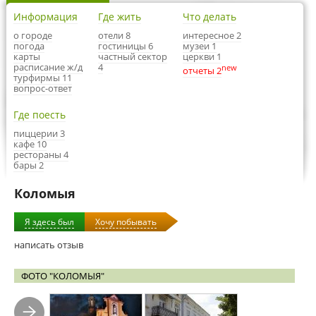
Информация
Где жить
Что делать
о городе
отели 8
интересное 2
погода
гостиницы 6
музеи 1
карты
частный сектор
церкви 1
расписание ж/д
4
new
отчеты 2
турфирмы 11
вопрос-ответ
Где поесть
пиццерии 3
кафе 10
рестораны 4
бары 2
Коломыя
Я здесь был
Хочу побывать
написать отзыв
ФОТО "КОЛОМЫЯ"