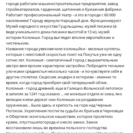
городе работали машиностроительные предприятия, завод
стройматериалов, гардинная, щетинная и бумажная фабрики.
Работает профессиональный театр - и это в городе с 60 000
населением! Городу вернули Народный дом. Функционируют
Музей народного искусства Гуцульщины, музей писанки (в
виде уникального дома-писанки высотой в 13 м), музей
истории Коломыи. Город выглядит вполне европейским и
чистеньким.
Название города увековечили коломыйки - веселые куплеты,
которые с неистовой скоростью поют на Покутье уже не одну
сотню лет. Коломыя - симпатичный город с выразительным
австро-венгерским характером застройки. Побродите тесными
улочками средместья несколько часов - и почувствуете себя в
другом столетии. Сецессия, модерн и историзм - именно то
время, когда город приобрел свой теперешний облик.
Коломыя - город древний, еще в Галицко-Волынской летописи
в записях за 1241 год сказано ... не можеши отдати ю сима, яко
велиции князи держат сию Коломыю на роздавание
оружникам... Была здесь и крепость на горе над Черным
Потоком. Укрепления постигла судьба их братьев в Черновцах
и Обертине: монгольское нашествие, которое пролетело
краем, опустошилогорода и снесло замки. Замок
восстановили лишь во времена польского господства