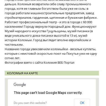
дальше. Коломыя возвратила себе славу промышленного
города, хотя ее главным богатством была уже не соль: в
городе работали машиностроительные предприятия, завод
стройматериалов, гардинная, щетинная и бумажная фабрики.
Работает профессиональный театр - и это в городе с 60 000
населением! Городу вернули Народный дом. Функционируют
Музей народного искусства Гуцульщины, музей писанки (в
виде уникального дома-писанки высотой в 13 м), музей
истории Коломыи. Город выглядит вполне европейским и
чистеньким.
Название города увековечили коломыйки - веселые куплеты,
которые с неистовой скоростью поют на Покутье уже не одну
сотню лет.
Фотографии взято с сайта Коломия ВЕБ Портал
КОЛОМЫЯ НА КАРТЕ
This page can't load Google Maps correctly.
Do you own this website?
OK