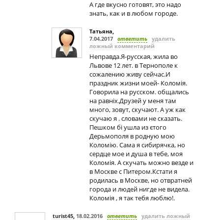
А где вкусно готовят, это надо
знать, как и в любом городе.
Татьяна
,
7.04.2017
ответить
удалить
ложный комментарий
Неправда.Я-русская, жила во
Львове 12 лет. в Тернополе к
сожалению живу сейчас.И
праздник жизни моей- Коломія.
Говорила на русском. общались
на равніх.Друзей у меня там
много, зовут, скучают. А уж как
скучаю я . словами не сказать.
Пешком бі ушла из єтого
Дерьмополя в родную мою
Коломію. Сама я сибирячка, но
сердце мое и душа в тебе, моя
Коломія. А скучать можно везде и
в Москве с Питером.Кстати я
родилась в Москве, но отвратней
города и людей нигде не видела.
Коломія , я так тебя люблю!.
turist45
,
18.02.2016
ответить
удалить ложный