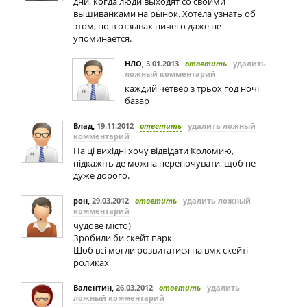
дни, когда люди выходят со своими
вышиванками на рынок. Хотела узнать об
этом, но в отзывах ничего даже не
упоминается.
НЛО
,
3.01.2013
ответить
удалить
ложный комментарий
каждий четвер з трьох год ночі
базар
Влад
,
19.11.2012
ответить
удалить ложный
комментарий
На ці вихідні хочу відвідати Коломию,
підкажіть де можна переночувати, щоб не
дуже дорого.
рон
,
29.03.2012
ответить
удалить ложный
комментарий
чудове місто)
Зробили би скейт парк.
Щоб всі могли розвитатися на вмх скейті
роликах
Валентин
,
26.03.2012
ответить
удалить
ложный комментарий