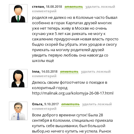
степан
,
18.08.2018
ответить
удалить ложный
комментарий
родился не далеко но в Коломые часто бывал
особенно в горах Карпатах друзей многих
уже нет теперь живу в Москве но очень
скучаю уже 5 лет как риехать не могу к
сажалению придурочная новая власть просто
быдло скорей бы убрать этих уродов и смогу
приехать на могилу родителей друзей
увидить первую любовь она навсегда со
школы ещё
Inna
,
14.03.2018
ответить
удалить ложный
комментарий
Делюсь своим фотоотчетом о поездке в
колоритный город
http://malinak.org.ua/kolomyja-26-08-17.html
Ольга
,
9.10.2017
ответить
удалить ложный
комментарий
Всем доброго времени суток! Была 28
сентября в Коломии, специально приехала
купить себе вышиванки, был большой
выбор,но ничего купить не успела. Рынок