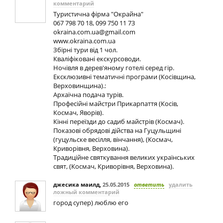
комментарий
Туристична фірма "Окрайна"
067 798 70 18, 099 750 11 73
okraina.com.ua@gmail.com
www.okraina.com.ua
Збірні тури від 1 чол.
Кваліфіковані екскурсоводи.
Ночівля в дерев'яному готелі серед гір.
Ексклюзивні тематичні програми (Косівщина,
Верховинщина).:
Архаїчна подача турів.
Професійні майстри Прикарпаття (Косів,
Космач, Яворів).
Кінні переїзди до садиб майстрів (Космач).
Показові обрядові дійства на Гуцульщині
(гуцульске весілля, вінчання), (Космач,
Криворівня, Верховина).
Традиційне святкування великих українських
свят, (Космач, Криворівня, Верховина).
джесика маилд
,
25.05.2015
ответить
удалить
ложный комментарий
город супер) люблю его