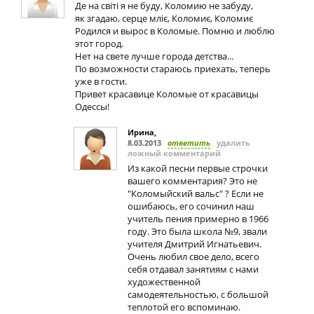
Де на свiтi я не буду, Коломию не забуду,
як згадаю, серце млiє, Коломиє, Коломиє
Родился и вырос в Коломые. Помню и люблю
этот город.
Нет на свете лучше города детства...
По возможности стараюсь приехать, теперь
уже в гости.
Привет красавице Коломые от красавицы
Одессы!
Ирина
,
8.03.2013
ответить
удалить
ложный комментарий
Из какой песни первые строчки
вашего комментария? Это не
"Коломыйский вальс" ? Если не
ошибаюсь, его сочинил наш
учитель пения примерно в 1966
году. Это была школа №9, звали
учителя Дмитрий Игнатьевич.
Очень любил свое дело, всего
себя отдавал занятиям с нами
художественной
самодеятельностью, с большой
теплотой его вспоминаю.