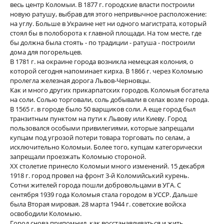
весь центр Коломыи. В 1877 г. городские власти построили
новую ратушу, выбрав для этого непривычное расположение:
на углу. Больше в Украине нет ни одного магистрата, который
стоял бы в полоборота к главной площади. На том месте, где
бы должна была стоять - по традиции - ратуша - построили
дома для погорельцев.
В 1781 г. на окраине города возникла немецкая колония, о
которой сегодня напоминает кирха. В 1866 г. через Коломыю
пролегла железная дорога Львов-Черновцы.
Как и много других прикарпатских городов, Коломыя богатела
на соли. Солью торговали, соль добывали в селах возле города.
В 1565 г. в городе было 50 варщиков соли. А еще город был
транзитным пунктом на пути к Львову или Киеву. Город
пользовался особыми привилегиями, которые запрещали
купцам под угрозой потери товара торговать по селам, а
исключительно Коломыи. Более того, купцам категорически
запрещали проезжать Коломыю стороной.
ХХ столетие принесло Коломыи много изменений. 15 декабря
1918 г. город провел на фронт 3-й Коломийський курень.
Сотни жителей города пошли добровольцами в УГА. С
сентября 1939 года Коломыя стала городом в УССР. Дальше
была Вторая мировая. 28 марта 1944 г. советские войска
освободили Коломыю.
Город снова припомнил, как восстанавливаться и жить