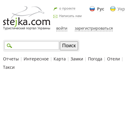
о проекте
Рус
Укр
Написать нам
войти
зарегистрироваться
Отчеты
|
Интересное
|
Карта
|
Замки
|
Погода
|
Отели
|
Такси