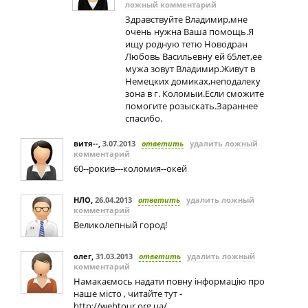
ложный комментарий
Здравствуйте Владимир,мне
очень нужна Ваша помощь.Я
ищу родную тетю Новодран
Любовь Васильевну ей 65лет,ее
мужа зовут Владимир.Живут в
Немецких домиках,неподалеку
зона в г. Коломыи.Если сможите
помогите розыскать.Зараннее
спасибо.
витя--
,
3.07.2013
ответить
удалить ложный
комментарий
60--рокив---коломия--окей
НЛО
,
26.04.2013
ответить
удалить ложный
комментарий
Великолепный город!
олег
,
31.03.2013
ответить
удалить ложный
комментарий
Намакаємось надати повну інформацію про
наше місто , читайте тут -
http://webtour.org.ua/