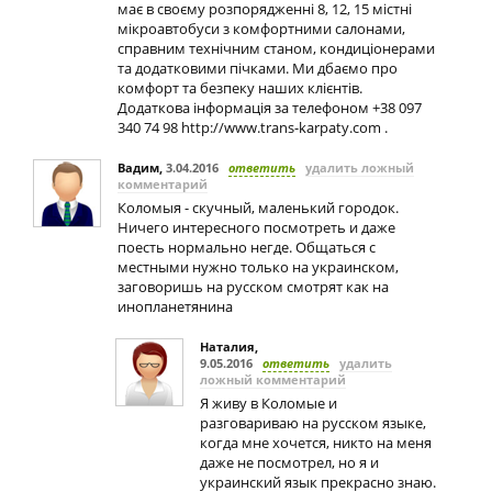
має в своєму розпорядженні 8, 12, 15 містні
мікроавтобуси з комфортними салонами,
справним технічним станом, кондиціонерами
та додатковими пічками. Ми дбаємо про
комфорт та безпеку наших клієнтів.
Додаткова інформація за телефоном +38 097
340 74 98 http://www.trans-karpaty.com .
Вадим
,
3.04.2016
ответить
удалить ложный
комментарий
Коломыя - скучный, маленький городок.
Ничего интересного посмотреть и даже
поесть нормально негде. Общаться с
местными нужно только на украинском,
заговоришь на русском смотрят как на
инопланетянина
Наталия
,
9.05.2016
ответить
удалить
ложный комментарий
Я живу в Коломые и
разговариваю на русском языке,
когда мне хочется, никто на меня
даже не посмотрел, но я и
украинский язык прекрасно знаю.