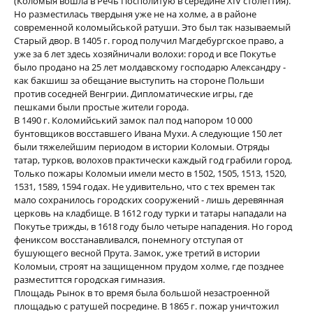
(Коломыя вошла в Речь Посполитую в середине XІV столеттия).
Но разместилась твердыня уже не на холме, а в районе
современной коломыйськой ратуши. Это был так называемый
Старый двор. В 1405 г. город получил Магдебургское право, а
уже за 6 лет здесь хозяйничали волохи: город и все Покутье
было продано на 25 лет молдавскому господарю Александру -
как бакшиш за обещание выступить на стороне Польши
против соседней Венгрии. Дипломатические игры, где
пешками были простые жители города.
В 1490 г. Коломийський замок пал под напором 10 000
бунтовщиков восставшего Ивана Мухи. А следующие 150 лет
были тяжелейшим периодом в истории Коломыи. Отряды
татар, турков, волохов практически каждый год грабили город.
Только пожары Коломыи имели место в 1502, 1505, 1513, 1520,
1531, 1589, 1594 годах. Не удивительно, что с тех времен так
мало сохранилось городских сооружений - лишь деревянная
церковь на кладбище. В 1612 году турки и татары нападали на
Покутье трижды, в 1618 году было четыре нападения. Но город
фениксом восстанавливался, понемногу отступая от
бушующего весной Прута. Замок, уже третий в истории
Коломыи, строят на защищенном прудом холме, где позднее
разместиттся городская гимназия.
Площадь Рынок в то время была большой незастроенной
площадью с ратушей посредине. В 1865 г. пожар уничтожил