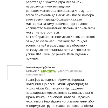
работал до 10 частов утра, все за ночь
намерзлись и уехали видимо
раньше:)Мастерица подсказала, что лучше
всего приезжать до Пасхи или после, выбора
в это время гараздо больше - каждая
мастерица за зиму нашивает оргромное
количество вышиванок.Фасоны и орнаменты
могут не повторяться.
Как добираться: на поезде до Коломии, потом
от ж/д вокзала маршрутками №1, 2 (идет
точно, на ней и возвращалась обратно к
вокзалу) до автостанции, затем пешком по
улице 10-15 мин. до рынка. Всем удачных
покупок!
trans-karpaty@ukr.net
,
13.08.2017
ответить
удалить ложный
комментарий
Трансфер до Карпат ( Яремче, Ворохта,
Поляниця, Буковель, Ясіня, Драгобрат) та
інших місць Карпатських гір. Щоденні
пасажирські перевезення в Буковель з Івано-
Франківська, Тернополя, Львова. Надаємо
можливість індивідуального замовлення або
ж формуємо групи. Наша трансферна фірма