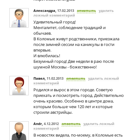
Александра
,
17.02.2013
ответить
удалить
ложный комментарий
Удивительный город!
Менталитет, соблюдение традиций и
обычаев.
В Коломые живут родственники, приезжала
после зимней сессии на каникулы в гости
впервые.
И влюбилась!
Безумный город! Две недели в раю после
шумной Москвы - божественно!
Павел
,
11.02.2013
ответить
удалить ложный
комментарий
Родился и вырос в этом городе. Советую
приехать и посмотреть город. Действительно
очень красиво. Особенно в центре дома,
которым больше чем 120 лет и которые
строили австрийцы.
Andr
,
4.12.2012
ответить
удалить ложный
комментарий
В новостях видела, по-моему, в Коломые есть