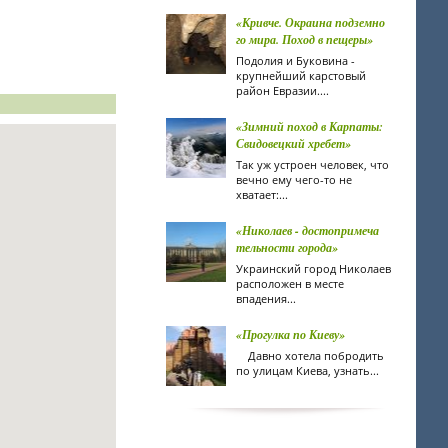
«Кривче. Окраина подземно
го мира. Поход в пещеры»
Подолия и Буковина -
крупнейший карстовый
район Евразии....
«Зимний поход в Карпаты:
Свидовецкий хребет»
Так уж устроен человек, что
вечно ему чего-то не
хватает:...
«Николаев - достопримеча
тельности города»
Украинский город Николаев
расположен в месте
впадения...
«Прогулка по Киеву»
Давно хотела побродить
по улицам Киева, узнать...