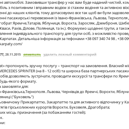
 місні автомобілі. Замовивши трансфер у нас вам буде наданий чистий, к
іль з позитивним і вправним водієм зі стажем водіння та активною віз
енні до наших клієнтів, тому допасовуємо все так щоб ви були задоволе
ні пасажирські перевезення із Івано-Франківська, Львова, Тернополя
обрат Яремче,Татарів, Яблуниця, Ворохта, Заросляк, Дземброня, Шибе
Кваси, Рахів, Ділове, Поляниця, та ін.). Формуємо щоденні групи, а так
лення індивідуального транспорту для групи осіб, з можливістю провед
арпатах. Детальніша інформація за тефонами +38 097 340 74 98 , +38 099
-karpaty.com/
777
,
28.11.2015
ответить
удалить ложный комментарий
pat» пропонують зручну послугу – транспорт на замовлення. Власний м
 MERCEDES SPRINTER (на 8 - 12 осіб) та широка база партнерських паса
обів дозволяють зустрічати, проводити екскурсії та трансфери по Яре
 будь-якого формату.
 замовляти для:
о-Франківська,Тернополя. Львова, Чернівців до Яремчі, Ворохти, Яблуниц
ляниці ("Буковель")
ьовничому Прикарпаттю, Закарпаттю та для активного відпочинку у Ка
тягів гірськолижних курортів Ворохти, Буковеля, Драгобрата;
ших місць призначення (за побажанням гостей);
к.
ни: