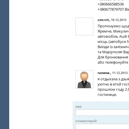
+380666588536
+380677879707 Ві
odereh
,
18.12.2013
Пропонуємо щоден
Яремче, Микулич
автомобіль Audi 80
місць (автобуси N
Виїзди із залізни
та Маріуполя! Вар
Для бронювання мі
або телефонуйте 0
галина.
,
11.12.2013
я отдыхала з дзь
уютно в етой гос
прошлом году 2.0
гостинеце.
имя
комментарий