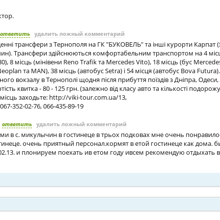
ктор.
ответить
удалить ложный комментарий
ні трансфери з Тернополя на ГК "БУКОВЕЛЬ" та інші курорти Карпат (Яс
ин). Трансфери здійснюються комфортабельним транспортом на 4 місц
), 8 місць (мінівени Reno Trafik та Mercedes Vito), 18 місць (бус Mercedes
eoplan та MAN), 38 місць (автобус Setra) і 54 місця (автобус Bova Futura).
чного вокзалу в Тернополі щодня після прибуття поїздів з Дніпра, Одеси
тість квитка - 80 - 125 грн. (залежно від класу авто та кількості подорож
сць заходьте: http://viki-tour.com.ua/13,
67-352-02-76, 066-435-89-19
ответить
удалить ложный комментарий
ями в с. микулычин в гостинеце в трьох подковах мне очень понравил
тинеце. очень приятный персонал.кормят в етой гостинеце как дома. 
2.13. и плонируем поехать ив етом году ивсем рекомендую отдыхать в