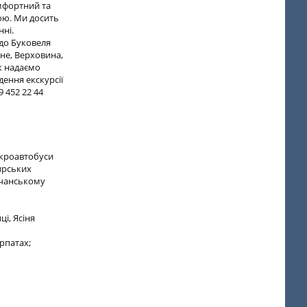
омфортний та
ою. Ми досить
нні.
 до Буковеля
не, Верховина,
ож надаємо
ення екскурсії
 452 22 44
ікроавтобуси
жирських
мчанському
і, Ясіня
рпатах;