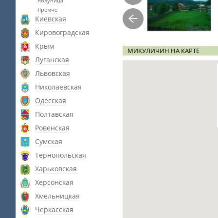
Яблуница
Яремче
Киевская
Кировоградская
Крым
МИКУЛИЧИН НА КАРТЕ
Луганская
Львовская
Николаевская
Одесская
Полтавская
Ровенская
Сумская
Тернопольская
Харьковская
Херсонская
Хмельницкая
Черкасская