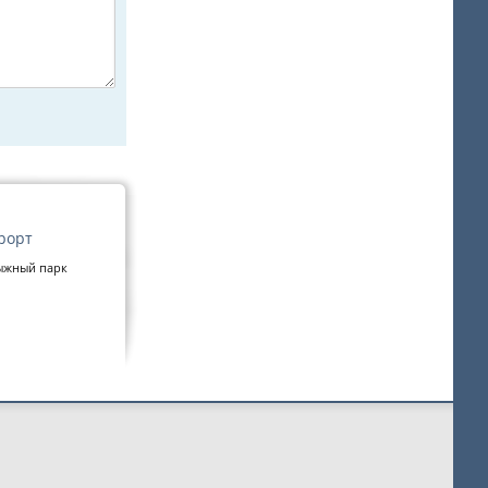
рорт
ыжный парк