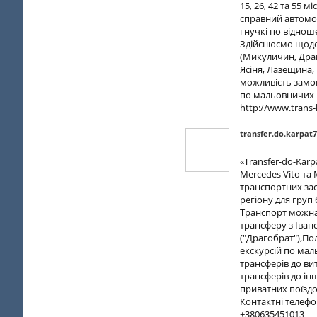
15, 26, 42 та 55
справний автомоб
гнучкі по віднош
Здійснюємо щоден
(Микуличин, Драг
Ясіня, Лазещина, 
можливість замов
по мальовничих К
http://www.trans
transfer.do.karpat
«Transfer-do-Kar
Mercedes Vito та
транспортних зас
регіону для груп
Транспорт можна
трансферу з Іван
("Драгобрат"),По
екскурсій по мал
трансферів до ви
трансферів до ін
приватних поїздо
Контактні телефо
+380635451013