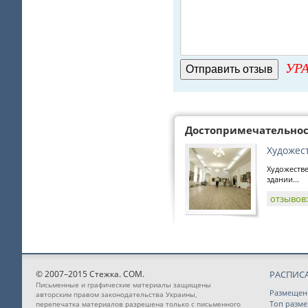
УРА
Достопримечательно
Художес
Художестве
здании...
отзывов
© 2007–2015 Стежка. COM.
РАСПИС
Письменные и графические материалы защищены
Размещен
авторским правом законодательства Украины,
Топ разм
перепечатка материалов разрешена только с письменного