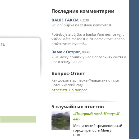
Последние комментарии
ВАШЕ ТАКСИ
, 03:38
Solidní půjčka na zástavu nemovitosti
Potřebujete půjčku a banka Vám nechce vyjít
vstříc? Máte možnost ručit nemovitosti anebo
сть
družstevním bytem?...
Замок Острог
, 08:49
Я не можу поняти у нас є поверхнях сміття у
нас я впаду на нас
Вопрос-Ответ
Как доехать до парка Фельдмана от ст.м
Ботанический сад?
ответить на вопрос
5 случайных отчетов
«Пещерный город Мангуп-К
але»
Мистический средневековый
город-крепость Мангуп
был...