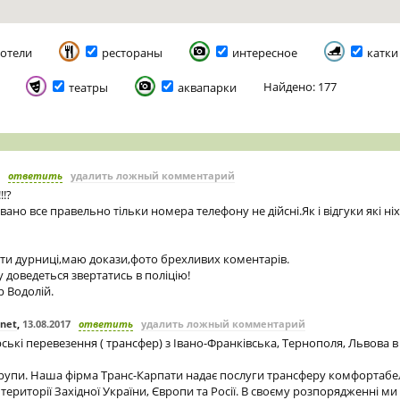
отели
рестораны
интересное
катки
Найдено: 177
театры
аквапарки
ответить
удалить ложный комментарий
!!?
ано все правельно тільки номера телефону не дійсні.Як і відгуки які ні
ти дурниці,маю докази,фото брехливих коментарів.
 доведеться звертатись в поліцію!
 Водолій.
.net
,
13.08.2017
ответить
удалить ложный комментарий
ькі перевезення ( трансфер) з Івано-Франківська, Тернополя, Львова в
рупи. Наша фірма Транс-Карпати надає послуги трансферу комфортаб
ериторії Західної України, Європи та Росії. В своєму розпорядженні ми м