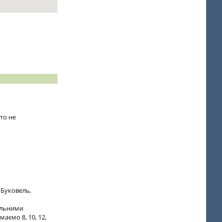
хто не
 Буковель,
ельними
аємо 8, 10, 12,