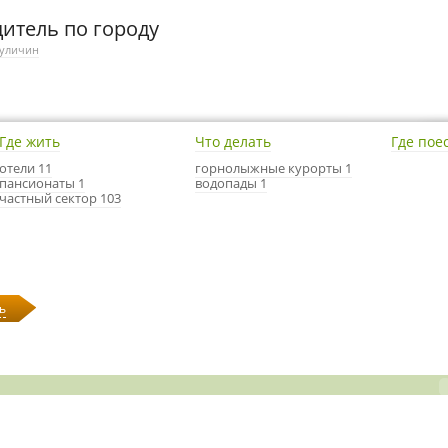
итель по городу
уличин
Где жить
Что делать
Где пое
отели 11
горнолыжные курорты 1
пансионаты 1
водопады 1
частный сектор 103
ь