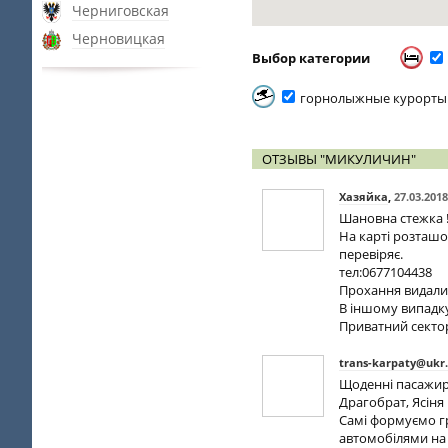
Черниговская
Черновицкая
Выбор категории
горнолыжные курорты
ОТЗЫВЫ "МИКУЛИЧИН"
Хазяйка
,
27.03.2018
Шановна стежка !
На карті розташов
перевіряє.
тел:0677104438
Прохання видали
В іншому випадку
Приватний сектор
trans-karpaty@ukr
Щоденні пасажирс
Драгобрат, Ясіня
Самі формуємо г
автомобілями на т