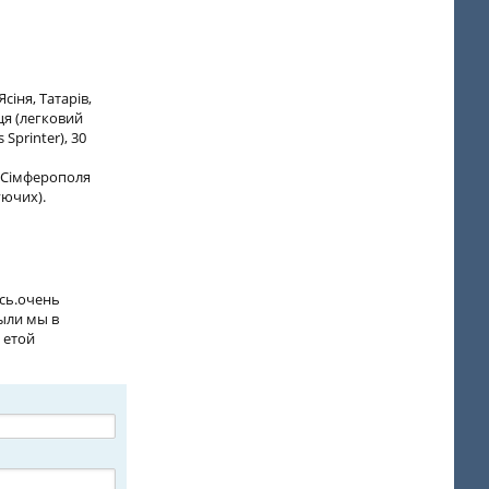
іня, Татарів,
я (легковий
 Sprinter), 30
, Сімферополя
уючих).
ось.очень
были мы в
 етой