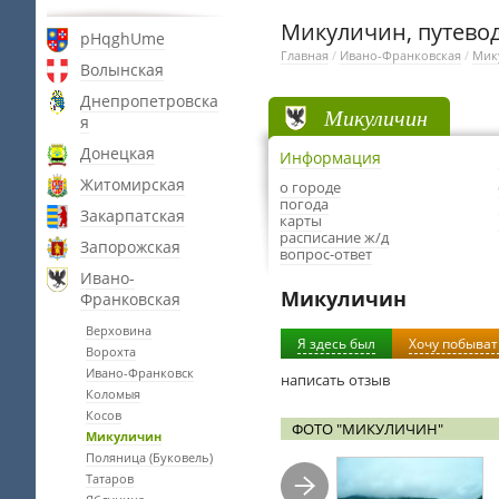
Микуличин, путевод
pHqghUme
Главная
/
Ивано-Франковская
/
Мик
Волынская
Днепропетровска
Микуличин
я
Донецкая
Информация
Житомирская
о городе
погода
Закарпатская
карты
расписание ж/д
Запорожская
вопрос-ответ
Ивано-
Микуличин
Франковская
Верховина
Я здесь был
Хочу побыват
Ворохта
Ивано-Франковск
написать отзыв
Коломыя
Косов
ФОТО "МИКУЛИЧИН"
Микуличин
Поляница (Буковель)
Татаров