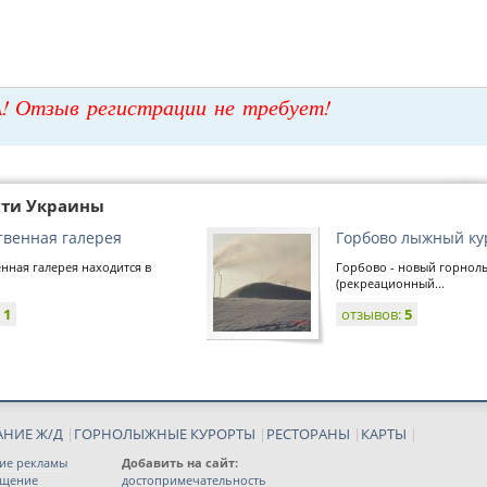
! Отзыв регистрации не требует!
сти Украины
твенная галерея
Горбово лыжный ку
нная галерея находится в
Горбово - новый горнол
(рекреационный...
:
1
отзывов:
5
АНИЕ Ж/Д
|
ГОРНОЛЫЖНЫЕ КУРОРТЫ
|
РЕСТОРАНЫ
|
КАРТЫ
|
ие рекламы
Добавить на сайт:
ещение
достопримечательность