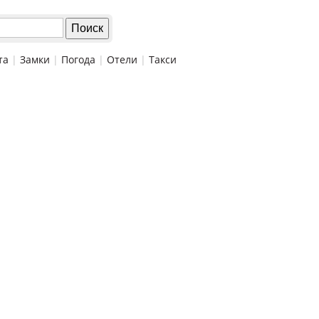
та
|
Замки
|
Погода
|
Отели
|
Такси