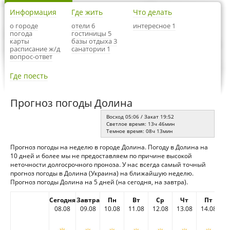
Информация
Где жить
Что делать
о городе
отели 6
интересное 1
погода
гостиницы 5
карты
базы отдыха 3
расписание ж/д
санатории 1
вопрос-ответ
Где поесть
Прогноз погоды Долина
Восход 05:06 / Закат 19:52
Светлое время: 13ч 46мин
Темное время: 08ч 13мин
Прогноз погоды на неделю в городе Долина. Погоду в Долина на
10 дней и более мы не предоставляем по причине высокой
неточности долгосрочного проноза. У нас всегда самый точный
прогноз погоды в Долина (Украина) на ближайшую неделю.
Прогноз погоды Долина на 5 дней (на сегодня, на завтра).
Сегодня
Завтра
Пн
Вт
Ср
Чт
Пт
08.08
09.08
10.08
11.08
12.08
13.08
14.08