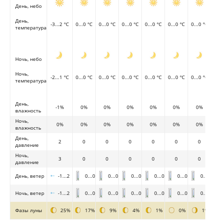
День, небо
День,
-3...2 °C
0...0 °C
0...0 °C
0...0 °C
0...0 °C
0...0 °C
0...0 °C
температура
Ночь, небо
Ночь,
-2...1 °C
0...0 °C
0...0 °C
0...0 °C
0...0 °C
0...0 °C
0...0 °C
температура
День,
-1%
0%
0%
0%
0%
0%
0%
влажность
Ночь,
0%
0%
0%
0%
0%
0%
0%
влажность
День,
2
0
0
0
0
0
0
давление
Ночь,
3
0
0
0
0
0
0
давление
День, ветер
-1...2
0...0
0...0
0...0
0...0
0...0
0...0
Ночь, ветер
-1...2
0...0
0...0
0...0
0...0
0...0
0...0
Фазы луны
25%
17%
9%
4%
1%
0%
1%