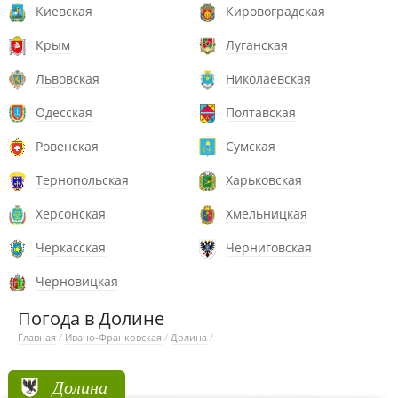
Киевская
Кировоградская
Крым
Луганская
Львовская
Николаевская
Одесская
Полтавская
Ровенская
Сумская
Тернопольская
Харьковская
Херсонская
Хмельницкая
Черкасская
Черниговская
Черновицкая
Погода в Долине
Главная
/
Ивано-Франковская
/
Долина
/
Долина