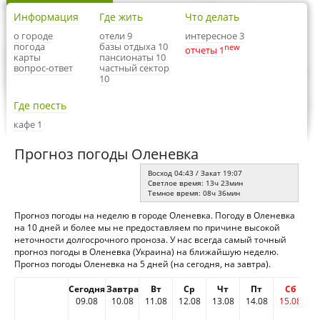
Информация
Где жить
Что делать
о городе
отели 9
интересное 3
погода
базы отдыха 10
new
отчеты 1
карты
пансионаты 10
вопрос-ответ
частный сектор
10
Где поесть
кафе 1
Прогноз погоды Оленевка
Восход 04:43 / Закат 19:07
Светлое время: 13ч 23мин
Темное время: 08ч 36мин
Прогноз погоды на неделю в городе Оленевка. Погоду в Оленевка
на 10 дней и более мы не предоставляем по причине высокой
неточности долгосрочного проноза. У нас всегда самый точный
прогноз погоды в Оленевка (Украина) на ближайшую неделю.
Прогноз погоды Оленевка на 5 дней (на сегодня, на завтра).
Сегодня
Завтра
Вт
Ср
Чт
Пт
Сб
09.08
10.08
11.08
12.08
13.08
14.08
15.08