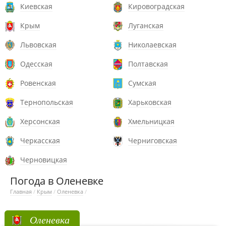
Киевская
Кировоградская
Крым
Луганская
Львовская
Николаевская
Одесская
Полтавская
Ровенская
Сумская
Тернопольская
Харьковская
Херсонская
Хмельницкая
Черкасская
Черниговская
Черновицкая
Погода в Оленевке
Главная
/
Крым
/
Оленевка
/
Оленевка