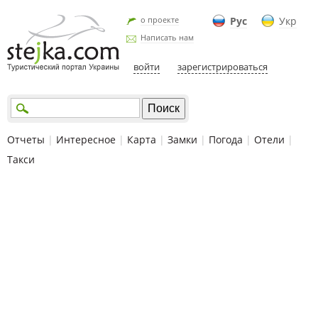
о проекте
Рус
Укр
Написать нам
войти
зарегистрироваться
Отчеты
|
Интересное
|
Карта
|
Замки
|
Погода
|
Отели
|
Такси