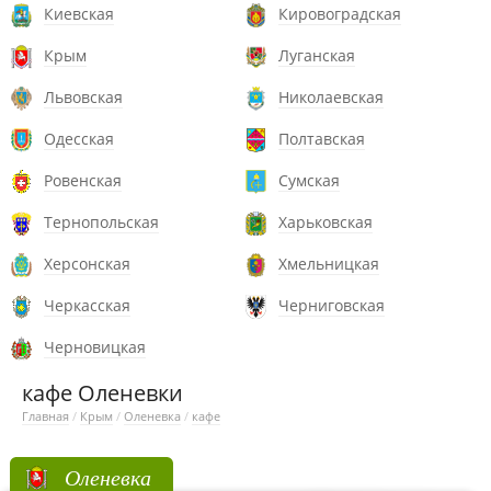
Киевская
Кировоградская
Крым
Луганская
Львовская
Николаевская
Одесская
Полтавская
Ровенская
Сумская
Тернопольская
Харьковская
Херсонская
Хмельницкая
Черкасская
Черниговская
Черновицкая
кафе Оленевки
Главная
/
Крым
/
Оленевка
/
кафе
Оленевка