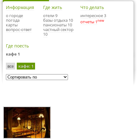
Информация
Где жить
Что делать
о городе
отели 9
интересное 3
погода
базы отдыха 10
new
отчеты 1
карты
пансионаты 10
вопрос-ответ
частный сектор
10
Где поесть
кафе 1
все
кафе
: 1