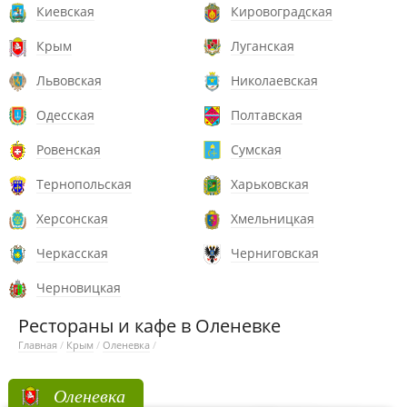
Киевская
Кировоградская
Крым
Луганская
Львовская
Николаевская
Одесская
Полтавская
Ровенская
Сумская
Тернопольская
Харьковская
Херсонская
Хмельницкая
Черкасская
Черниговская
Черновицкая
Рестораны и кафе в Оленевке
Главная
/
Крым
/
Оленевка
/
Оленевка