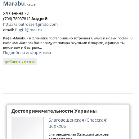
Marabu
, кафе
Ул Ленина 78
(706) 78937812
Андрей
http://albatrosserf.jimdo.com
email:
Bugi_l@mail.ru
Кафе «Marabu» в Оленёвке гостеприимно встречает былых и новых гостей. В
кафе «Альбатрос» Вас порадуют повара вкусными блюдами, официанты
вежливым и быстрым...
Подробная информация
добавить отзыв
Достопримечательности Украины
Благовещенская (Спасская)
церковь
Благовещенская (Спасская) церковь
располагается...