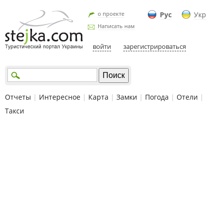
о проекте
Рус
Укр
Написать нам
войти
зарегистрироваться
Отчеты
|
Интересное
|
Карта
|
Замки
|
Погода
|
Отели
|
Такси