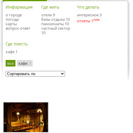
Информация
Где жить
Что делать
о городе
отели 9
интересное 3
погода
базы отдыха 10
new
отчеты 1
карты
пансионаты 10
вопрос-ответ
частный сектор
10
Где поесть
кафе 1
все
кафе
: 1