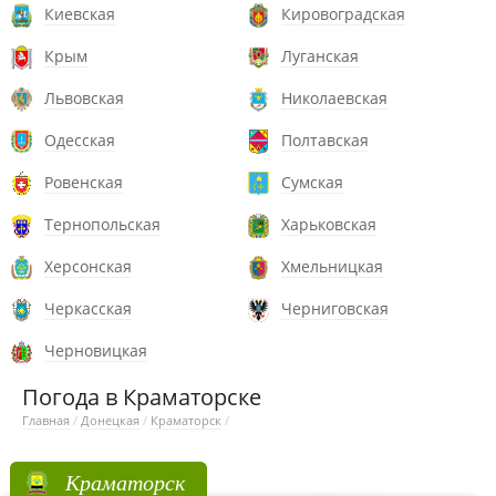
Киевская
Кировоградская
Крым
Луганская
Львовская
Николаевская
Одесская
Полтавская
Ровенская
Сумская
Тернопольская
Харьковская
Херсонская
Хмельницкая
Черкасская
Черниговская
Черновицкая
Погода в Краматорске
Главная
/
Донецкая
/
Краматорск
/
Краматорск