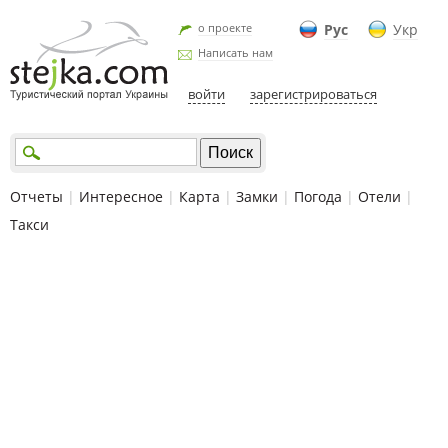
о проекте
Рус
Укр
Написать нам
войти
зарегистрироваться
Отчеты
|
Интересное
|
Карта
|
Замки
|
Погода
|
Отели
|
Такси