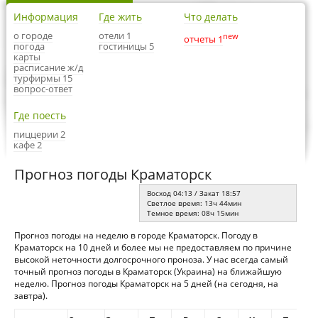
Информация
Где жить
Что делать
о городе
отели 1
new
отчеты 1
погода
гостиницы 5
карты
расписание ж/д
турфирмы 15
вопрос-ответ
Где поесть
пиццерии 2
кафе 2
Прогноз погоды Краматорск
Восход 04:13 / Закат 18:57
Светлое время: 13ч 44мин
Темное время: 08ч 15мин
Прогноз погоды на неделю в городе Краматорск. Погоду в
Краматорск на 10 дней и более мы не предоставляем по причине
высокой неточности долгосрочного проноза. У нас всегда самый
точный прогноз погоды в Краматорск (Украина) на ближайшую
неделю. Прогноз погоды Краматорск на 5 дней (на сегодня, на
завтра).