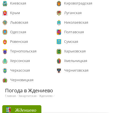
Киевская
Кировоградская
Крым
Луганская
Львовская
Николаевская
Одесская
Полтавская
Ровенская
Сумская
Тернопольская
Харьковская
Херсонская
Хмельницкая
Черкасская
Черниговская
Черновицкая
Погода в Ждениево
Главная
/
Закарпатская
/
Ждениево
/
Ждениево