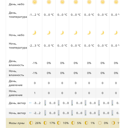
День, небо
День,
-1...2 °C
0...0 °C
0...0 °C
0...0 °C
0...0 °C
0...0 °C
0...0 °C
температура
Ночь, небо
Ночь,
-2...3 °C
0...0 °C
0...0 °C
0...0 °C
0...0 °C
0...0 °C
0...0 °C
температура
День,
-1%
0%
0%
0%
0%
0%
0%
влажность
Ночь,
-1%
0%
0%
0%
0%
0%
0%
влажность
День,
0
0
0
0
0
0
0
давление
Ночь,
1
0
0
0
0
0
0
давление
День, ветер
-3...2
0...0
0...0
0...0
0...0
0...0
0...0
Ночь, ветер
-2...2
0...0
0...0
0...0
0...0
0...0
0...0
Фазы луны
26%
17%
10%
5%
1%
0%
1%