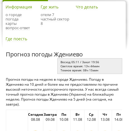
Информация
Где жить
Что делать
о городе
отели 7
погода
частный сектор
карты
8
вопрос-ответ
Где поесть
Прогноз погоды Ждениево
Восход 05:11 / Закат 19:56
Светлое время: 13ч 44мин
Темное время: 08ч 15мин
Прогноз погоды на неделю в городе Ждениево. Погоду в
Ждениево на 10 дней и более мы не предоставляем по причине
высокой неточности долгосрочного проноза. У нас всегда самый
точный прогноз погоды в Ждениево (Украина) на ближайшую
неделю. Прогноз погоды Ждениево на 5 дней (на сегодня, на
завтра).
Сегодня
Завтра
Пн
Вт
Ср
Чт
Пт
08.08
09.08
10.08
11.08
12.08
13.08
14.08