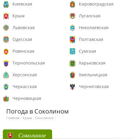
Киевская
Кировоградская
Крым
Луганская
Львовская
Николаевская
Одесская
Полтавская
Ровенская
Сумская
Тернопольская
Харьковская
Херсонская
Хмельницкая
Черкасская
Черниговская
Черновицкая
Погода в Соколином
Главная
/
Крым
/
Соколиное
/
Соколиное