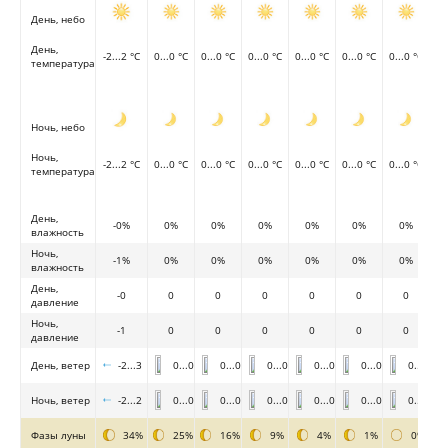
День, небо
День,
-2...2 °C
0...0 °C
0...0 °C
0...0 °C
0...0 °C
0...0 °C
0...0 °C
температура
Ночь, небо
Ночь,
-2...2 °C
0...0 °C
0...0 °C
0...0 °C
0...0 °C
0...0 °C
0...0 °C
температура
День,
-0%
0%
0%
0%
0%
0%
0%
влажность
Ночь,
-1%
0%
0%
0%
0%
0%
0%
влажность
День,
-0
0
0
0
0
0
0
давление
Ночь,
-1
0
0
0
0
0
0
давление
День, ветер
-2...3
0...0
0...0
0...0
0...0
0...0
0...0
Ночь, ветер
-2...2
0...0
0...0
0...0
0...0
0...0
0...0
Фазы луны
34%
25%
16%
9%
4%
1%
0%