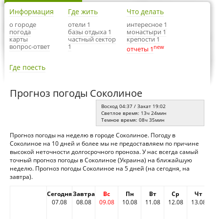
Информация
Где жить
Что делать
о городе
отели 1
интересное 1
погода
базы отдыха 1
монастыри 1
карты
частный сектор
крепости 1
вопрос-ответ
1
new
отчеты 1
Где поесть
Прогноз погоды Соколиное
Восход 04:37 / Закат 19:02
Светлое время: 13ч 24мин
Темное время: 08ч 35мин
Прогноз погоды на неделю в городе Соколиное. Погоду в
Соколиное на 10 дней и более мы не предоставляем по причине
высокой неточности долгосрочного проноза. У нас всегда самый
точный прогноз погоды в Соколиное (Украина) на ближайшую
неделю. Прогноз погоды Соколиное на 5 дней (на сегодня, на
завтра).
Сегодня
Завтра
Вс
Пн
Вт
Ср
Чт
07.08
08.08
09.08
10.08
11.08
12.08
13.08