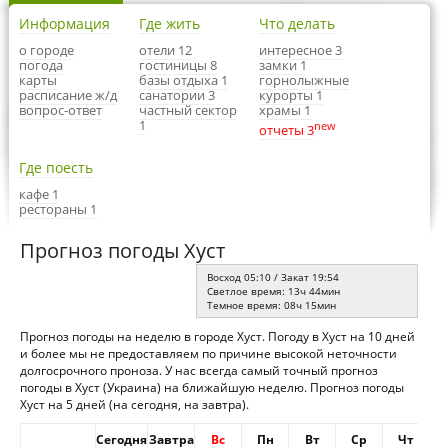
Информация
Где жить
Что делать
о городе
отели 12
интересное 3
погода
гостиницы 8
замки 1
карты
базы отдыха 1
горнолыжные
расписание ж/д
санатории 3
курорты 1
вопрос-ответ
частный сектор
храмы 1
1
new
отчеты 3
Где поесть
кафе 1
рестораны 1
Прогноз погоды Хуст
Восход 05:10 / Закат 19:54
Светлое время: 13ч 44мин
Темное время: 08ч 15мин
Прогноз погоды на неделю в городе Хуст. Погоду в Хуст на 10 дней
и более мы не предоставляем по причине высокой неточности
долгосрочного проноза. У нас всегда самый точный прогноз
погоды в Хуст (Украина) на ближайшую неделю. Прогноз погоды
Хуст на 5 дней (на сегодня, на завтра).
Сегодня
Завтра
Вс
Пн
Вт
Ср
Чт