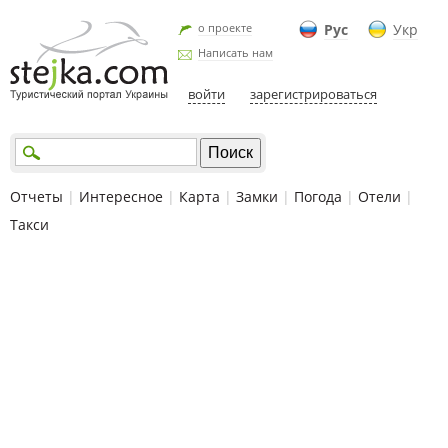
о проекте
Рус
Укр
Написать нам
войти
зарегистрироваться
Отчеты
|
Интересное
|
Карта
|
Замки
|
Погода
|
Отели
|
Такси