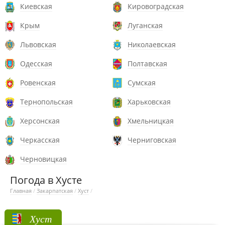
Киевская
Кировоградская
Крым
Луганская
Львовская
Николаевская
Одесская
Полтавская
Ровенская
Сумская
Тернопольская
Харьковская
Херсонская
Хмельницкая
Черкасская
Черниговская
Черновицкая
Погода в Хусте
Главная
/
Закарпатская
/
Хуст
/
Хуст