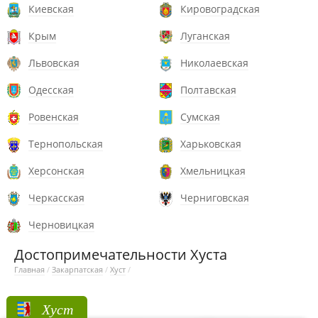
Киевская
Кировоградская
Крым
Луганская
Львовская
Николаевская
Одесская
Полтавская
Ровенская
Сумская
Тернопольская
Харьковская
Херсонская
Хмельницкая
Черкасская
Черниговская
Черновицкая
Достопримечательности Хуста
Главная
/
Закарпатская
/
Хуст
/
Хуст