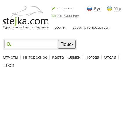
о проекте
Рус
Укр
Написать нам
войти
зарегистрироваться
Отчеты
|
Интересное
|
Карта
|
Замки
|
Погода
|
Отели
|
Такси