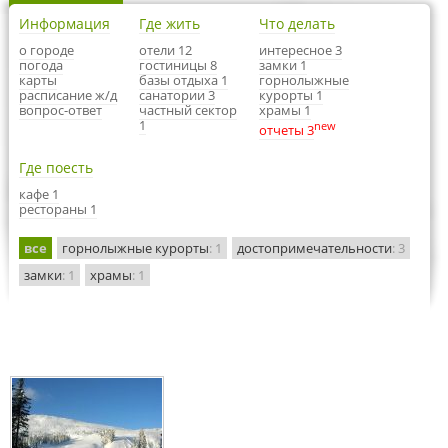
Информация
Где жить
Что делать
о городе
отели 12
интересное 3
погода
гостиницы 8
замки 1
карты
базы отдыха 1
горнолыжные
расписание ж/д
санатории 3
курорты 1
вопрос-ответ
частный сектор
храмы 1
1
new
отчеты 3
Где поесть
кафе 1
рестораны 1
все
горнолыжные курорты
: 1
достопримечательности
: 3
замки
: 1
храмы
: 1