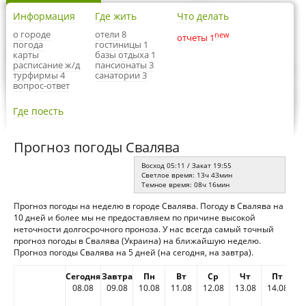
Информация
Где жить
Что делать
о городе
отели 8
new
отчеты 1
погода
гостиницы 1
карты
базы отдыха 1
расписание ж/д
пансионаты 3
турфирмы 4
санатории 3
вопрос-ответ
Где поесть
Прогноз погоды Свалява
Восход 05:11 / Закат 19:55
Светлое время: 13ч 43мин
Темное время: 08ч 16мин
Прогноз погоды на неделю в городе Свалява. Погоду в Свалява на
10 дней и более мы не предоставляем по причине высокой
неточности долгосрочного проноза. У нас всегда самый точный
прогноз погоды в Свалява (Украина) на ближайшую неделю.
Прогноз погоды Свалява на 5 дней (на сегодня, на завтра).
Сегодня
Завтра
Пн
Вт
Ср
Чт
Пт
08.08
09.08
10.08
11.08
12.08
13.08
14.08