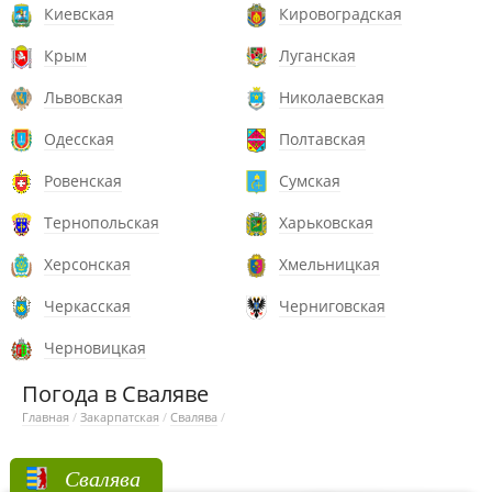
Киевская
Кировоградская
Крым
Луганская
Львовская
Николаевская
Одесская
Полтавская
Ровенская
Сумская
Тернопольская
Харьковская
Херсонская
Хмельницкая
Черкасская
Черниговская
Черновицкая
Погода в Сваляве
Главная
/
Закарпатская
/
Свалява
/
Свалява