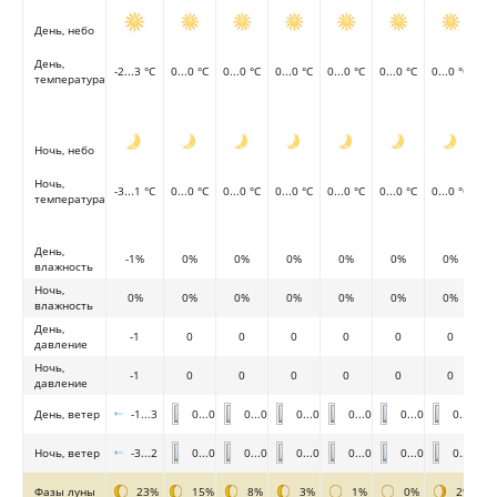
День, небо
День,
-2...3 °C
0...0 °C
0...0 °C
0...0 °C
0...0 °C
0...0 °C
0...0 °C
температура
Ночь, небо
Ночь,
-3...1 °C
0...0 °C
0...0 °C
0...0 °C
0...0 °C
0...0 °C
0...0 °C
температура
День,
-1%
0%
0%
0%
0%
0%
0%
влажность
Ночь,
0%
0%
0%
0%
0%
0%
0%
влажность
День,
-1
0
0
0
0
0
0
давление
Ночь,
-1
0
0
0
0
0
0
давление
День, ветер
-1...3
0...0
0...0
0...0
0...0
0...0
0...0
Ночь, ветер
-3...2
0...0
0...0
0...0
0...0
0...0
0...0
Фазы луны
23%
15%
8%
3%
1%
0%
2%