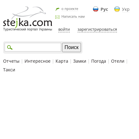
о проекте
Рус
Укр
Написать нам
войти
зарегистрироваться
Отчеты
|
Интересное
|
Карта
|
Замки
|
Погода
|
Отели
|
Такси