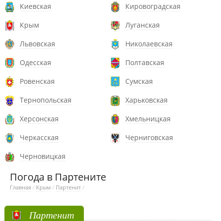
Киевская
Кировоградская
Крым
Луганская
Львовская
Николаевская
Одесская
Полтавская
Ровенская
Сумская
Тернопольская
Харьковская
Херсонская
Хмельницкая
Черкасская
Черниговская
Черновицкая
Погода в Партените
Главная
/
Крым
/
Партенит
/
Партенит