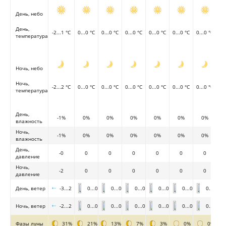
День, небо
День,
-2...1 °C
0...0 °C
0...0 °C
0...0 °C
0...0 °C
0...0 °C
0...0 °C
температура
Ночь, небо
Ночь,
-2...2 °C
0...0 °C
0...0 °C
0...0 °C
0...0 °C
0...0 °C
0...0 °C
температура
День,
-1%
0%
0%
0%
0%
0%
0%
влажность
Ночь,
-1%
0%
0%
0%
0%
0%
0%
влажность
День,
-0
0
0
0
0
0
0
давление
Ночь,
-2
0
0
0
0
0
0
давление
День, ветер
-3...2
0...0
0...0
0...0
0...0
0...0
0...0
Ночь, ветер
-2...2
0...0
0...0
0...0
0...0
0...0
0...0
Фазы луны
31%
21%
13%
7%
3%
0%
0%