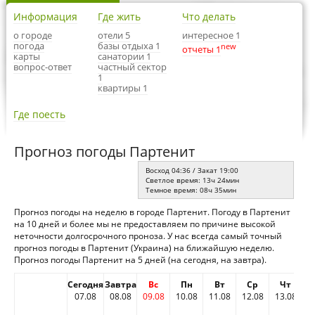
Информация
Где жить
Что делать
о городе
отели 5
интересное 1
погода
базы отдыха 1
new
отчеты 1
карты
санатории 1
вопрос-ответ
частный сектор
1
квартиры 1
Где поесть
Прогноз погоды Партенит
Восход 04:36 / Закат 19:00
Светлое время: 13ч 24мин
Темное время: 08ч 35мин
Прогноз погоды на неделю в городе Партенит. Погоду в Партенит
на 10 дней и более мы не предоставляем по причине высокой
неточности долгосрочного проноза. У нас всегда самый точный
прогноз погоды в Партенит (Украина) на ближайшую неделю.
Прогноз погоды Партенит на 5 дней (на сегодня, на завтра).
Сегодня
Завтра
Вс
Пн
Вт
Ср
Чт
07.08
08.08
09.08
10.08
11.08
12.08
13.08