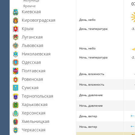
Яблуница
0
Яремче
Киевская
Кировоградская
День, небо
Крым
День, температура
-3.
Луганская
Львовская
Ночь, небо
Николаевская
Ночь, температура
-2.
Одесская
Полтавская
День, влажность
Ровенская
Ночь, влажность
Сумская
День, давление
Тернопольская
Харьковская
Ночь, давление
Херсонская
День, ветер
Хмельницкая
Ночь, ветер
Черкасская