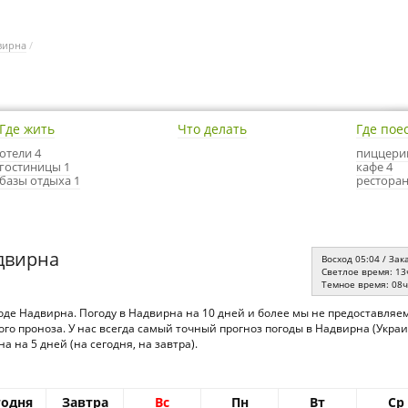
вирна
/
Где жить
Что делать
Где пое
отели 4
пиццери
гостиницы 1
кафе 4
базы отдыха 1
ресторан
двирна
Восход 05:04 / Зак
Светлое время: 13
Темное время: 08
оде Надвирна. Погоду в Надвирна на 10 дней и более мы не предоставляе
го проноза. У нас всегда самый точный прогноз погоды в Надвирна (Укр
 на 5 дней (на сегодня, на завтра).
годня
Завтра
Вс
Пн
Вт
Ср