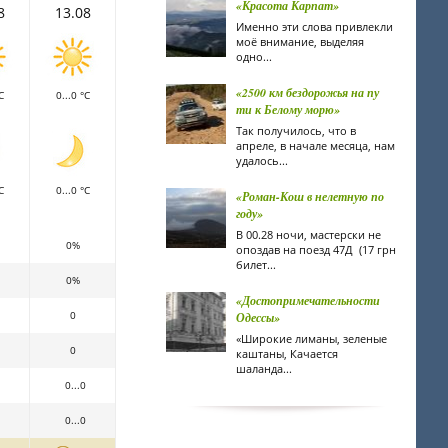
«Красота Карпат»
8
13.08
Именно эти слова привлекли
моё внимание, выделяя
одно...
«2500 км бездорожья на пу
C
0...0 °C
ти к Белому морю»
Так получилось, что в
апреле, в начале месяца, нам
удалось...
C
0...0 °C
«Роман-Кош в нелетную по
году»
В 00.28 ночи, мастерски не
0%
опоздав на поезд 47Д (17 грн
билет...
0%
«Достопримечательности
0
Одессы»
«Широкие лиманы, зеленые
0
каштаны, Качается
шаланда...
0...0
0...0