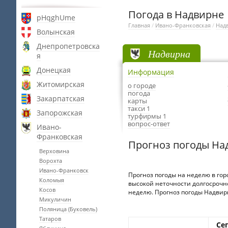
Погода в Надвирне
pHqghUme
Главная
/
Ивано-Франковская
/
Над
Волынская
Днепропетровска
Надвирна
я
Донецкая
Информация
Житомирская
о городе
погода
Закарпатская
карты
такси 1
Запорожская
турфирмы 1
вопрос-ответ
Ивано-
Франковская
Прогноз погоды На
Верховина
Ворохта
Ивано-Франковск
Прогноз погоды на неделю в гор
Коломыя
высокой неточности долгосрочно
Косов
неделю. Прогноз погоды Надвирна
Микуличин
Поляница (Буковель)
Татаров
Се