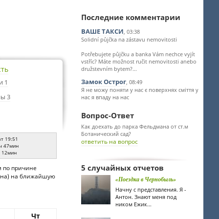
Последние комментарии
ВАШЕ ТАКСИ
, 03:38
Solidní půjčka na zástavu nemovitosti
Potřebujete půjčku a banka Vám nechce vyjít
vstříc? Máte možnost ručit nemovitosti anebo
сть
družstevním bytem?...
Замок Острог
и 1
, 08:49
Я не можу поняти у нас є поверхнях сміття у
ы 3
нас я впаду на нас
Вопрос-Ответ
Как доехать до парка Фельдмана от ст.м
Ботанический сад?
ат 19:51
ответить на вопрос
ч 47мин
ч 12мин
5 случайных отчетов
м по причине
аина) на ближайшую
«Поездка в Чернобыль»
Начну с представления. Я -
Антон. Знают меня под
ником Ежик...
Чт