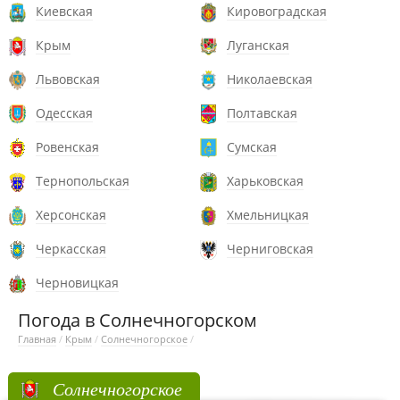
Киевская
Кировоградская
Крым
Луганская
Львовская
Николаевская
Одесская
Полтавская
Ровенская
Сумская
Тернопольская
Харьковская
Херсонская
Хмельницкая
Черкасская
Черниговская
Черновицкая
Погода в Солнечногорском
Главная
/
Крым
/
Солнечногорское
/
Солнечногорское