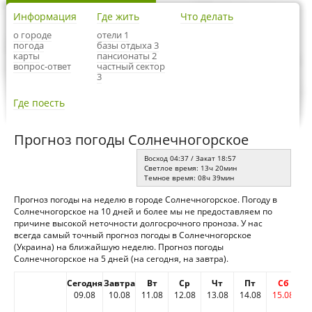
Информация
Где жить
Что делать
о городе
отели 1
погода
базы отдыха 3
карты
пансионаты 2
вопрос-ответ
частный сектор
3
Где поесть
Прогноз погоды Солнечногорское
Восход 04:37 / Закат 18:57
Светлое время: 13ч 20мин
Темное время: 08ч 39мин
Прогноз погоды на неделю в городе Солнечногорское. Погоду в
Солнечногорское на 10 дней и более мы не предоставляем по
причине высокой неточности долгосрочного проноза. У нас
всегда самый точный прогноз погоды в Солнечногорское
(Украина) на ближайшую неделю. Прогноз погоды
Солнечногорское на 5 дней (на сегодня, на завтра).
Сегодня
Завтра
Вт
Ср
Чт
Пт
Сб
09.08
10.08
11.08
12.08
13.08
14.08
15.08