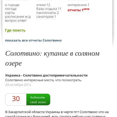
о городе
отели 12
интересное 1
погода
базы отдыха 11
new
отчеты 1
карты
пансионаты 2
расписание ж/д
санатории 1
вопрос-ответ
Где поесть
показать все отчеты Солотвино
Солотвино: купание в соляном
озере
Украина - Солотвино достопримечательности
Солотвино интересные места, что посмотреть.
29 октября 2012
30
добавить
свой голос
В Закарпатской области Украины в черте пгт Солотвино что на
самой границе с Румынией, есть группа небольших соляных