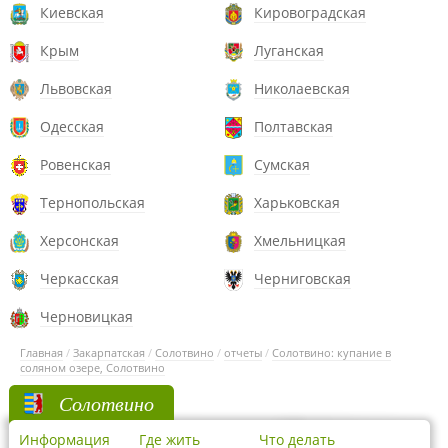
Киевская
Кировоградская
Крым
Луганская
Львовская
Николаевская
Одесская
Полтавская
Ровенская
Сумская
Тернопольская
Харьковская
Херсонская
Хмельницкая
Черкасская
Черниговская
Черновицкая
Главная
/
Закарпатская
/
Солотвино
/
отчеты
/
Солотвино: купание в
соляном озере, Солотвино
Солотвино
Информация
Где жить
Что делать