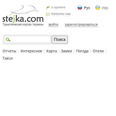
о проекте
Рус
Укр
Написать нам
войти
зарегистрироваться
Отчеты
|
Интересное
|
Карта
|
Замки
|
Погода
|
Отели
|
Такси