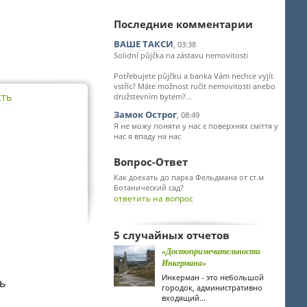
Последние комментарии
ВАШЕ ТАКСИ
, 03:38
Solidní půjčka na zástavu nemovitosti
Potřebujete půjčku a banka Vám nechce vyjít
vstříc? Máte možnost ručit nemovitosti anebo
сть
družstevním bytem?...
Замок Острог
, 08:49
Я не можу поняти у нас є поверхнях сміття у
нас я впаду на нас
Вопрос-Ответ
Как доехать до парка Фельдмана от ст.м
Ботанический сад?
ответить на вопрос
5 случайных отчетов
«Достопримечательности
Инкермана»
Инкерман - это небольшой
ь
городок, административно
входящий...