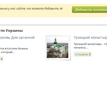
анию у нас сайте, то можете добавить её
сти Украины
ерковь Дом органной
Троицкий монасты
Троицкий монастырь - ст
началось...
тся в Костеле Иоанна
, который...
отзывов:
3
:
4