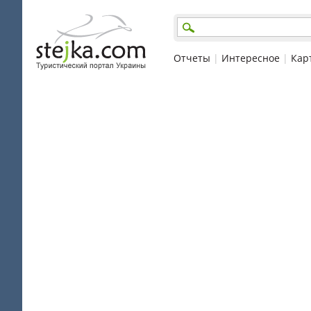
Отчеты
|
Интересное
|
Кар