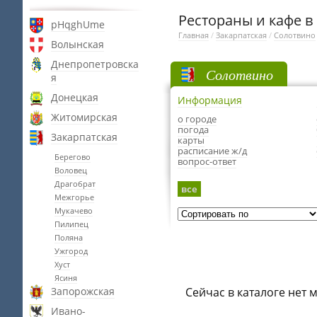
Рестораны и кафе в
pHqghUme
Главная
/
Закарпатская
/
Солотвино
Волынская
Днепропетровска
Солотвино
я
Донецкая
Информация
Житомирская
о городе
погода
Закарпатская
карты
расписание ж/д
Берегово
вопрос-ответ
Воловец
Драгобрат
все
Межгорье
Мукачево
Пилипец
Поляна
Ужгород
Хуст
Ясиня
Запорожская
Сейчас в каталоге нет 
Ивано-