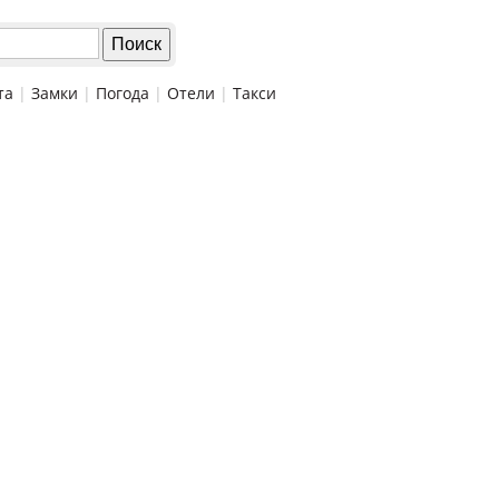
та
|
Замки
|
Погода
|
Отели
|
Такси