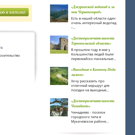
«Джуринский водопад и за
мок Червоногород»
Есть в нашей области один
очень интересный водопад
–...
«Достопримечательности
Тернопольской области»
рь
В прошлом году в мае у
большинства людей были
роительство
первомайско-пасхальные...
«Выходные в Каменец-Подо
льском»
Хочу рассказать про
отличный маршрут для
поездки на выходные...
«Достопримечательности
Чинадиево»
Чинадиево - поселок
городского типа в
Мукачевском районе...