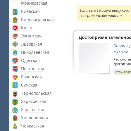
Франковская
Если вы не нашли вашу комп
Киевская
совершенно бесплатно.
Кировоградская
Крым
Луганская
Достопримечательно
Львовская
Белая Ц
музыки
Николаевская
Распологае
Одесская
Хрестителя
Полтавская
отзывов
Ровенская
Сумская
Тернопольская
Харьковская
Херсонская
Хмельницкая
Черкасская