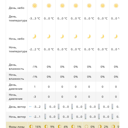
День, небо
День,
-3...3 °C
0...0 °C
0...0 °C
0...0 °C
0...0 °C
0...0 °C
0...0 °C
температура
Ночь, небо
Ночь,
-2...2 °C
0...0 °C
0...0 °C
0...0 °C
0...0 °C
0...0 °C
0...0 °C
температура
День,
-1%
0%
0%
0%
0%
0%
0%
влажность
Ночь,
-1%
0%
0%
0%
0%
0%
0%
влажность
День,
1
0
0
0
0
0
0
давление
Ночь,
-3
0
0
0
0
0
0
давление
День, ветер
-3...2
0...0
0...0
0...0
0...0
0...0
0...0
Ночь, ветер
-2...1
0...0
0...0
0...0
0...0
0...0
0...0
Фазы луны
16%
9%
4%
1%
0%
2%
5%