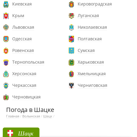
Киевская
Кировоградская
Крым
Луганская
Львовская
Николаевская
Одесская
Полтавская
Ровенская
Сумская
Тернопольская
Харьковская
Херсонская
Хмельницкая
Черкасская
Черниговская
Черновицкая
Погода в Шацке
Главная
/
Волынская
/
Шацк
/
Шацк