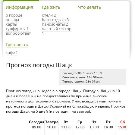
Информация
Где жить
Что делать
о городе
отели 2
погода
базы отдыха 3
карты
пансионаты 2
турфирмы 1
частный сектор
вопрос-ответ
1
Где поесть
кафе 1
Прогноз погоды Шацк
Восход 05:00 / Закат 19:59
Светлое время: 13ч 58мин
Темное время: 08ч 01мин
Прогноз погоды на неделю в городе Шацк. Погоду в Шацк на 10
дней и более мы не предоставляем по причине высокой
неточности долгосрочного проноза. У нас всегда самый точный
прогноз погоды в Шацк (Украина) на ближайшую неделю. Прогноз
погоды Шацк на 5 дней (на сегодня, на завтра).
Сегодня
Завтра
Вт
Ср
Чт
Пт
Сб
09.08
10.08
11.08
12.08
13.08
14.08
15.08