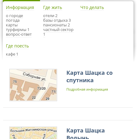
Информация
Где жить
Что делать
о городе
отели 2
погода
базы отдыха 3
карты
пансионаты 2
турфирмы 1
частный сектор
вопрос-ответ
1
Где поесть
кафе 1
Карта Шацка со
спутника
Подробная информация
Карта Шацка
Волынь