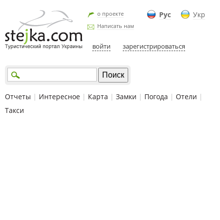
о проекте
Рус
Укр
Написать нам
войти
зарегистрироваться
Отчеты
|
Интересное
|
Карта
|
Замки
|
Погода
|
Отели
|
Такси