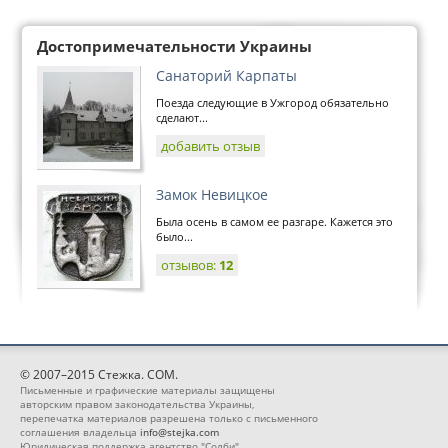
Достопримечательности Украины
Санаторий Карпаты
Поезда следующие в Ужгород обязательно
сделают...
добавить отзыв
Замок Невицкое
Была осень в самом ее разгаре. Кажется это
было...
отзывов:
12
© 2007–2015 Стежка. COM.
Письменные и графические материалы защищены
авторским правом законодательства Украины,
перепечатка материалов разрешена только с письменного
соглашения владельца
info@stejka.com
Юридическая поддержка агентство "Солби"