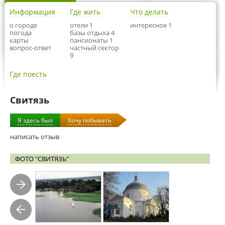
Информация
Где жить
Что делать
о городе
отели 1
интересное 1
погода
базы отдыха 4
карты
пансионаты 1
вопрос-ответ
частный сектор
9
Где поесть
Свитязь
Я здесь был
Хочу побывать
написать отзыв
ФОТО "СВИТЯЗЬ"