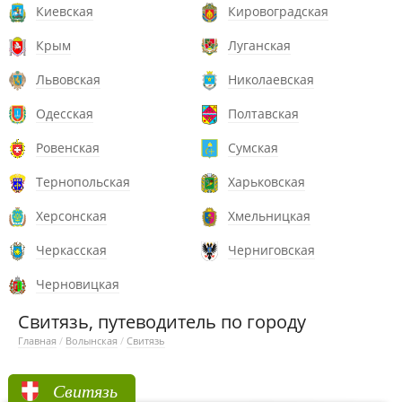
Киевская
Кировоградская
Крым
Луганская
Львовская
Николаевская
Одесская
Полтавская
Ровенская
Сумская
Тернопольская
Харьковская
Херсонская
Хмельницкая
Черкасская
Черниговская
Черновицкая
Свитязь, путеводитель по городу
Главная
/
Волынская
/
Свитязь
Свитязь