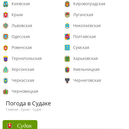
Киевская
Кировоградская
Крым
Луганская
Львовская
Николаевская
Одесская
Полтавская
Ровенская
Сумская
Тернопольская
Харьковская
Херсонская
Хмельницкая
Черкасская
Черниговская
Черновицкая
Погода в Судаке
Главная
/
Крым
/
Судак
/
Судак