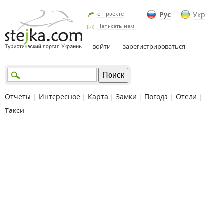
о проекте
Рус
Укр
Написать нам
войти
зарегистрироваться
Отчеты
|
Интересное
|
Карта
|
Замки
|
Погода
|
Отели
|
Такси