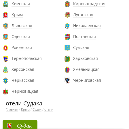
Киевская
Кировоградская
Крым
Луганская
Львовская
Николаевская
Одесская
Полтавская
Ровенская
Сумская
Тернопольская
Харьковская
Херсонская
Хмельницкая
Черкасская
Черниговская
Черновицкая
отели Судака
Главная
/
Крым
/
Судак
/
отели
Судак