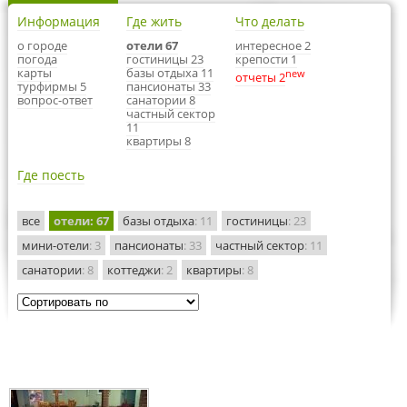
Информация
Где жить
Что делать
о городе
отели 67
интересное 2
погода
гостиницы 23
крепости 1
карты
базы отдыха 11
new
отчеты 2
турфирмы 5
пансионаты 33
вопрос-ответ
санатории 8
частный сектор
11
квартиры 8
Где поесть
все
отели
: 67
базы отдыха
: 11
гостиницы
: 23
мини-отели
: 3
пансионаты
: 33
частный сектор
: 11
санатории
: 8
коттеджи
: 2
квартиры
: 8