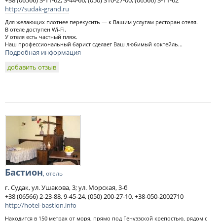
+38 (06566) 3-11-62, 3-44-66, (050) 310-27-00, (06566) 3-11-62
http://sudak-grand.ru
Для желающих плотнее перекусить — к Вашим услугам ресторан отеля.
В отеле доступен Wi-Fi.
У отеля есть частный пляж.
Наш профессиональный барист сделает Ваш любимый коктейль...
Подробная информация
добавить отзыв
Бастион
, отель
г. Судак, ул. Ушакова, 3; ул. Морская, 3-б
+38 (06566) 2-23-88, 9-45-24, (050) 200-27-10, +38-050-2002710
http://hotel-bastion.info
Находится в 150 метрах от моря, прямо под Генуэзской крепостью, рядом с