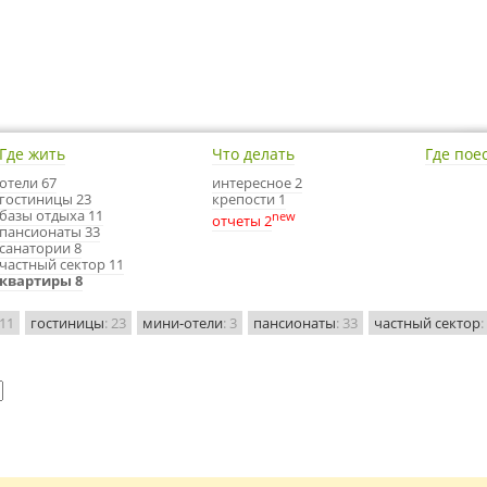
Где жить
Что делать
Где пое
отели 67
интересное 2
гостиницы 23
крепости 1
базы отдыха 11
new
отчеты 2
пансионаты 33
санатории 8
частный сектор 11
квартиры 8
 11
гостиницы
: 23
мини-отели
: 3
пансионаты
: 33
частный сектор
: