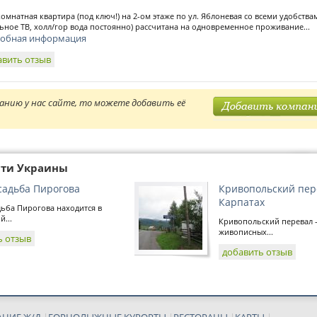
комнатная квартира (под ключ!) на 2-ом этаже по ул. Яблоневая со всеми удобств
ьное ТВ, холл/гор вода постоянно) рассчитана на одновременное проживание...
обная информация
авить отзыв
анию у нас сайте, то можете добавить её
сти Украины
садьба Пирогова
Кривопольский пер
Карпатах
ьба Пирогова находится в
...
Кривопольский перевал -
живописных...
ь отзыв
добавить отзыв