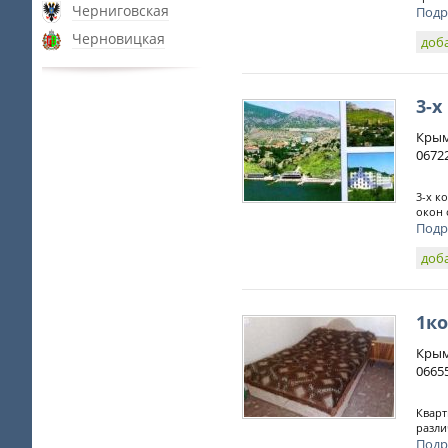
Черниговская
Подр
Черновицкая
доб
3-х
Крым
0672
3-х к
окон 
Подр
доб
1к
Крым
0665
Кварт
разли
Подр