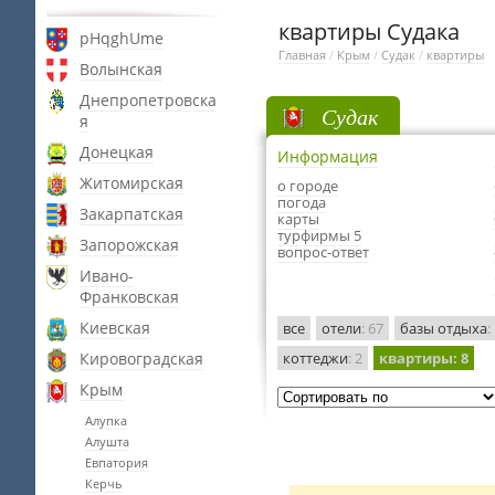
квартиры Судака
pHqghUme
Главная
/
Крым
/
Судак
/
квартиры
Волынская
Днепропетровска
Судак
я
Донецкая
Информация
Житомирская
о городе
погода
Закарпатская
карты
турфирмы 5
Запорожская
вопрос-ответ
Ивано-
Франковская
Киевская
все
отели
: 67
базы отдыха
:
Кировоградская
коттеджи
: 2
квартиры
: 8
Крым
Алупка
Алушта
Евпатория
Керчь