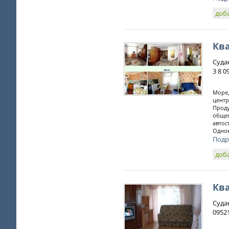
доб
Ква
Судак
3 8 09
Море,
центр
Проду
общеп
автос
Однок
Подр
доб
Ква
Суда
0952