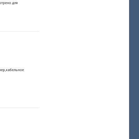
отрено для
нер,кабельное