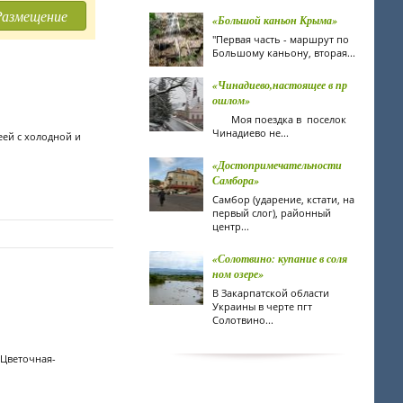
Размещение
«Большой каньон Крыма»
"Первая часть - маршрут по
Большому каньону, вторая...
«Чинадиево,настоящее в пр
ошлом»
Моя поездка в поселок
Чинадиево не...
еей с холодной и
«Достопримечательности
Самбора»
Самбор (ударение, кстати, на
первый слог), районный
центр...
«Солотвино: купание в соля
ном озере»
В Закарпатской области
Украины в черте пгт
Солотвино...
 Цветочная-