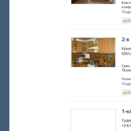
Благо
комфо
Подр
доб
2-х
Крым
0501
Сдам 
ТВ,ма
Полно
Подр
доб
1-к
Судак
+3 8 