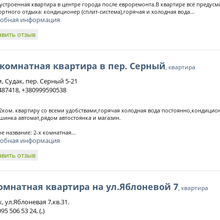
устроенная квартира в центре города после евроремонта.В квартире всё предусм
ртного отдыха: кондиционер (сплит-система),горячая и холодная вода...
обная информация
авить отзыв
 комнатная квартира в пер. Серный
, квартира
, Судак, пер. Серный 5-21
487418, +380999590538
2ком. квартиру со всеми удобствами,горячая холодная вода постоянно,кондицио
шинка автомат,рядом автостоянка и магазин.
е название: 2-х комнатная...
обная информация
авить отзыв
омнатная квартира на ул.Яблоневой 7
, квартира
, ул.Яблоневая 7,кв.31.
095 506 53 24, (,)