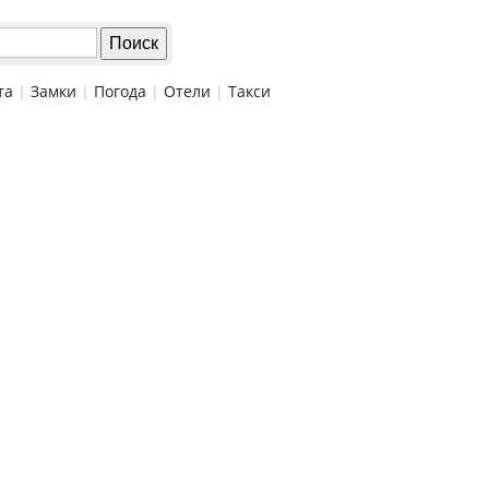
та
|
Замки
|
Погода
|
Отели
|
Такси