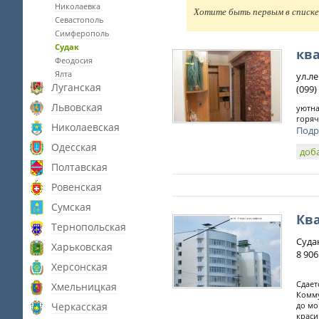
Николаевка
Хотите быть первым в списке 
Севастополь
Симферополь
Судак
ква
Феодосия
Ялта
ул.л
Луганская
(099
Львовская
уютна
горяч
Николаевская
Подр
Одесская
доб
Полтавская
Ровенская
Сумская
Кв
Тернопольская
Суда
Харьковская
8 906 
Херсонская
Сдает
Хмельницкая
Комму
Черкасская
до мо
краси