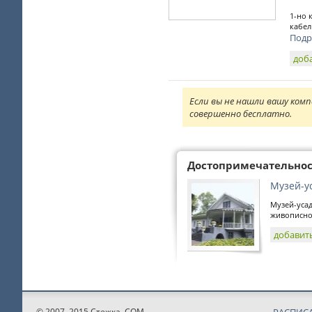
1-но 
кабел
Подр
доб
Если вы не нашли вашу комп
совершенно бесплатно.
Достопримечательно
Музей-у
Музей-усад
живописной
добавит
© 2007–2015 Стежка. COM.