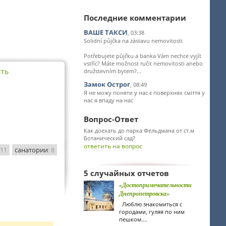
Последние комментарии
ВАШЕ ТАКСИ
, 03:38
Solidní půjčka na zástavu nemovitosti
Potřebujete půjčku a banka Vám nechce vyjít
vstříc? Máte možnost ručit nemovitosti anebo
сть
družstevním bytem?...
Замок Острог
, 08:49
Я не можу поняти у нас є поверхнях сміття у
нас я впаду на нас
Вопрос-Ответ
Как доехать до парка Фельдмана от ст.м
Ботанический сад?
ответить на вопрос
 11
санатории
: 8
5 случайных отчетов
«Достопримечательности
Днепропетровска»
Люблю знакомиться с
городами, гуляя по ним
пешком....