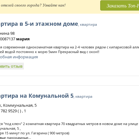
Заказать Топ-
отелей своего города? Узнайте как!
ртира в 5-и этажном доме
, квартира
енина 98
) 0087137
мария
я современная однокомнатная квартира на 2-4 человек рядом с кипарисовой алл
ей водой постоянно к морю 5мин Прекрасный вид с окон!!
обная информация
авить отзыв
артира на Комунальной 5
, квартира
к, Коммунальная, 5
782 9529 ( ) , 1
ся "под ключ" 2 комнатная квартира 70 квадратных метров в новом доме на улице
нальная, 5 ,
ря 15 минут по ул. Гагарина ( 900 метров)
вые панорамные...