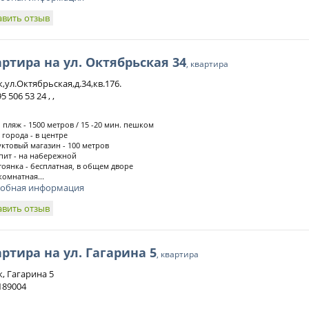
авить отзыв
ртира на ул. Октябрьская 34
, квартира
,ул.Октябрьская,д.34,кв.176.
5 506 53 24 , ,
 пляж - 1500 метров / 15 -20 мин. пешком
 города - в центре
ктовый магазин - 100 метров
ит - на набережной
тоянка - бесплатная, в общем дворе
омнатная...
обная информация
авить отзыв
ртира на ул. Гагарина 5
, квартира
к, Гагарина 5
189004