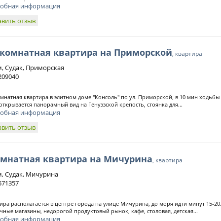
обная информация
авить отзыв
 комнатная квартира на Приморской
, квартира
, Судак, Приморская
209040
омнатная квартира в элитном доме "Консоль" по ул. Приморской, в 10 мин ходьбы о
открывается панорамный вид на Генуэзской крепость, стоянка для...
обная информация
авить отзыв
омнатная квартира на Мичурина
, квартира
, Судак, Мичурина
571357
ира располагается в центре города на улице Мичурина, до моря идти минут 15-20
чные магазины, недорогой продуктовый рынок, кафе, столовая, детская...
обная информация