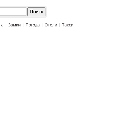
та
|
Замки
|
Погода
|
Отели
|
Такси