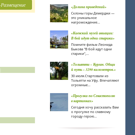
-Размещение
«Долина приведений»
Склоны горы Демерджи —
это уникальное
нагромождение...
«Киевский музей авиации:
В бой идут одни старики»
Помните фильм Леонида
Быкова "В бой идут одни
старики",...
«Тольятти – Курган. Общи
й путь – 3290 километров.»
30 июля.Стартовали из
Тольятти на Уфу. Впечатляют
огромные...
«Прогулки по Севастополю
в картинках»
Сегодня хочу рассказать Вам
о прогулке по славному
городу-герою...