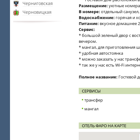
Черниговская
Размещение:
уютные номера
В номере:
отдельный санузел,
Черновицкая
Водоснабжение:
горячая и хо
Питание:
вкусное домашнее 2-
Сервис:
* большой зеленый двор с вос
вечером.
* мангал, для приготовления
* удобная автостоянка
* можно заказать у нас трансфе
* так же у нас есть Wi-Fi интерн
Полное название:
Гостевой д
СЕРВИСЫ
трансфер
мангал
ОТЕЛЬ ФАРО НА КАРТЕ