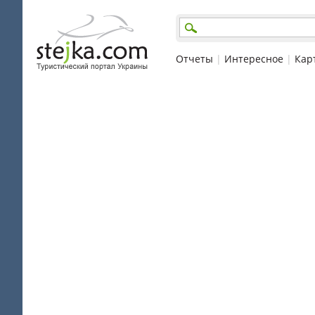
Отчеты
|
Интересное
|
Кар