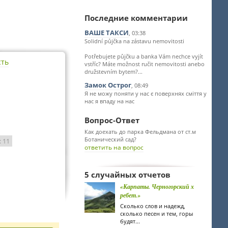
Последние комментарии
ВАШЕ ТАКСИ
, 03:38
Solidní půjčka na zástavu nemovitosti
Potřebujete půjčku a banka Vám nechce vyjít
сть
vstříc? Máte možnost ručit nemovitosti anebo
družstevním bytem?...
Замок Острог
, 08:49
Я не можу поняти у нас є поверхнях сміття у
нас я впаду на нас
Вопрос-Ответ
Как доехать до парка Фельдмана от ст.м
Ботанический сад?
: 11
ответить на вопрос
5 случайных отчетов
«Карпаты. Черногорский х
ребет.»
Сколько слов и надежд,
сколько песен и тем, горы
будят...