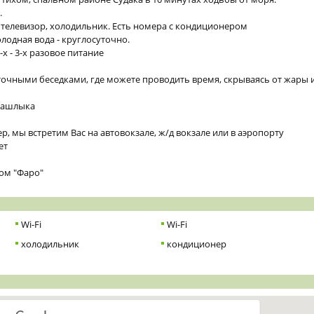
.
 телевизор, холодильник. Есть номера с кондиционером
лодная вода - круглосуточно.
х - 3-х разовое питание
точными беседками, где можете проводить время, скрываясь от жары 
 шашлыка
р, мы встретим Вас на автовокзале, ж/д вокзале или в аэропорту
ет
ом "Фаро"
Wi-Fi
Wi-Fi
холодильник
кондиционер