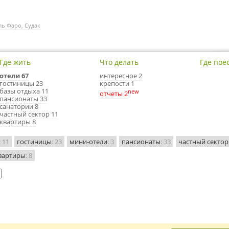
ль Фаро, Судак
Где жить
Что делать
Где пое
отели 67
интересное 2
гостиницы 23
крепости 1
базы отдыха 11
new
отчеты 2
пансионаты 33
санатории 8
частный сектор 11
квартиры 8
: 11
гостиницы
: 23
мини-отели
: 3
пансионаты
: 33
частный сектор
вартиры
: 8