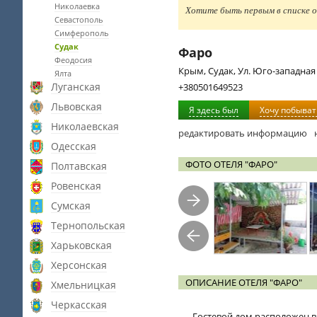
Николаевка
Хотите быть первым в списке о
Севастополь
Симферополь
Судак
Фаро
Феодосия
Крым, Судак, Ул. Юго-западная
Ялта
Луганская
+380501649523
Львовская
Я здесь был
Хочу побыват
Николаевская
редактировать информацию
Одесская
ФОТО ОТЕЛЯ "ФАРО"
Полтавская
Ровенская
Сумская
Тернопольская
Харьковская
Херсонская
ОПИСАНИЕ ОТЕЛЯ "ФАРО"
Хмельницкая
Черкасская
Гостевой дом расположен в