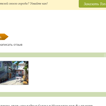
Заказать Топ
телей своего города? Узнайте как!
ь
написать отзыв
 тихом, спальном районе Судака в 10 минутах ходьбы от моря.