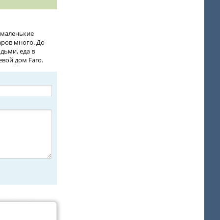
 маленькие
аров много. До
дьми, еда в
евой дом Faro.