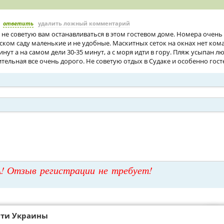
ответить
удалить ложный комментарий
не советую вам останавливаться в этом гостевом доме. Номера очень
тском саду маленькие и не удобные. Маскитных сеток на окнах нет ком
нут а на самом дели 30-35 минут, а с моря идти в гору. Пляж усыпан лю
тельная все очень дорого. Не советую отдых в Судаке и особенно гост
! Отзыв регистрации не требует!
сти Украины