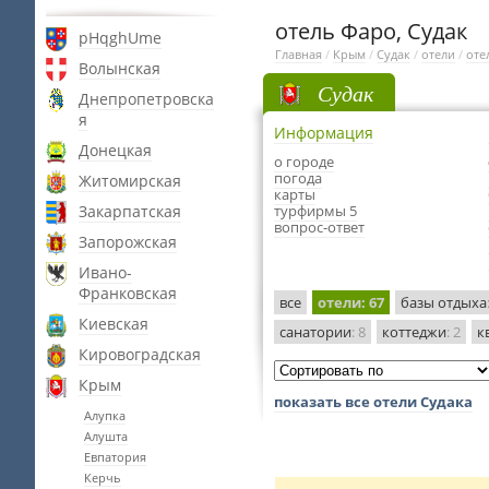
отель Фаро, Судак
pHqghUme
Главная
/
Крым
/
Судак
/
отели
/
оте
Волынская
Судак
Днепропетровска
я
Информация
Донецкая
о городе
погода
Житомирская
карты
Закарпатская
турфирмы 5
вопрос-ответ
Запорожская
Ивано-
Франковская
все
отели
: 67
базы отдыха
Киевская
санатории
: 8
коттеджи
: 2
к
Кировоградская
Крым
показать все отели Судака
Алупка
Алушта
Евпатория
Керчь