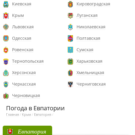
Киевская
Кировоградская
Крым
Луганская
Львовская
Николаевская
Одесская
Полтавская
Ровенская
Сумская
Тернопольская
Харьковская
Херсонская
Хмельницкая
Черкасская
Черниговская
Черновицкая
Погода в Евпатории
Главная
/
Крым
/
Евпатория
/
Евпатория