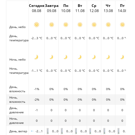
Сегодня
Завтра
Пн
Вт
Ср
Чт
Пт
08.08
09.08
10.08
11.08
12.08
13.08
14.08
День, небо
День,
-2...3 °C
0...0 °C
0...0 °C
0...0 °C
0...0 °C
0...0 °C
0...0 °C
температура
Ночь, небо
Ночь,
-1...1 °C
0...0 °C
0...0 °C
0...0 °C
0...0 °C
0...0 °C
0...0 °C
температура
День,
-1%
0%
0%
0%
0%
0%
0%
влажность
Ночь,
-2%
0%
0%
0%
0%
0%
0%
влажность
День,
-1
0
0
0
0
0
0
давление
Ночь,
0
0
0
0
0
0
0
давление
День, ветер
-2...1
0...0
0...0
0...0
0...0
0...0
0...0