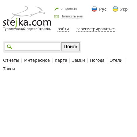
о проекте
Рус
Укр
Написать нам
войти
зарегистрироваться
Отчеты
|
Интересное
|
Карта
|
Замки
|
Погода
|
Отели
|
Такси