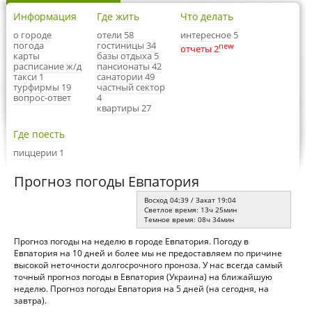
Информация
Где жить
Что делать
о городе
отели 58
интересное 5
погода
гостиницы 34
new
отчеты 2
карты
базы отдыха 5
расписание ж/д
пансионаты 42
такси 1
санатории 49
турфирмы 19
частный сектор
вопрос-ответ
4
квартиры 27
Где поесть
пиццерии 1
Прогноз погоды Евпатория
Восход 04:39 / Закат 19:04
Светлое время: 13ч 25мин
Темное время: 08ч 34мин
Прогноз погоды на неделю в городе Евпатория. Погоду в
Евпатория на 10 дней и более мы не предоставляем по причине
высокой неточности долгосрочного проноза. У нас всегда самый
точный прогноз погоды в Евпатория (Украина) на ближайшую
неделю. Прогноз погоды Евпатория на 5 дней (на сегодня, на
завтра).