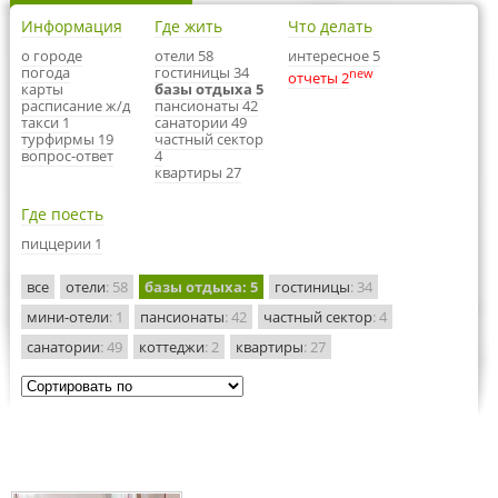
Информация
Где жить
Что делать
о городе
отели 58
интересное 5
погода
гостиницы 34
new
отчеты 2
карты
базы отдыха 5
расписание ж/д
пансионаты 42
такси 1
санатории 49
турфирмы 19
частный сектор
вопрос-ответ
4
квартиры 27
Где поесть
пиццерии 1
все
отели
: 58
базы отдыха
: 5
гостиницы
: 34
мини-отели
: 1
пансионаты
: 42
частный сектор
: 4
санатории
: 49
коттеджи
: 2
квартиры
: 27