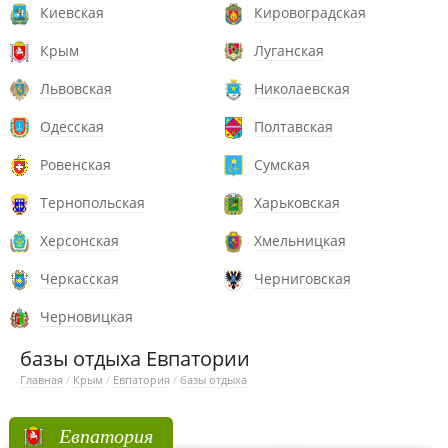
Киевская
Кировоградская
Крым
Луганская
Львовская
Николаевская
Одесская
Полтавская
Ровенская
Сумская
Тернопольская
Харьковская
Херсонская
Хмельницкая
Черкасская
Черниговская
Черновицкая
базы отдыха Евпатории
Главная
/
Крым
/
Евпатория
/
базы отдыха
Евпатория