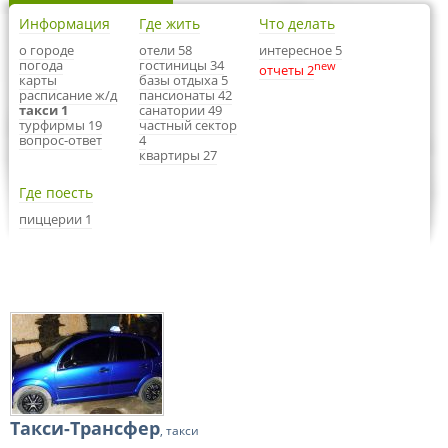
Информация
Где жить
Что делать
о городе
отели 58
интересное 5
погода
гостиницы 34
new
отчеты 2
карты
базы отдыха 5
расписание ж/д
пансионаты 42
такси 1
санатории 49
турфирмы 19
частный сектор
вопрос-ответ
4
квартиры 27
Где поесть
пиццерии 1
Такси-Трансфер
, такси