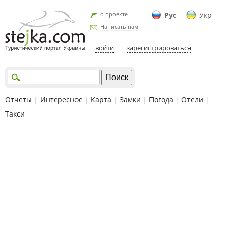
о проекте
Рус
Укр
Написать нам
войти
зарегистрироваться
Отчеты
|
Интересное
|
Карта
|
Замки
|
Погода
|
Отели
|
Такси