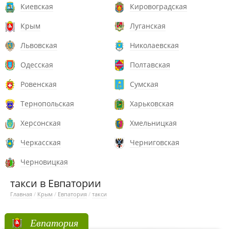
Киевская
Кировоградская
Крым
Луганская
Львовская
Николаевская
Одесская
Полтавская
Ровенская
Сумская
Тернопольская
Харьковская
Херсонская
Хмельницкая
Черкасская
Черниговская
Черновицкая
такси в Евпатории
Главная
/
Крым
/
Евпатория
/
такси
Евпатория