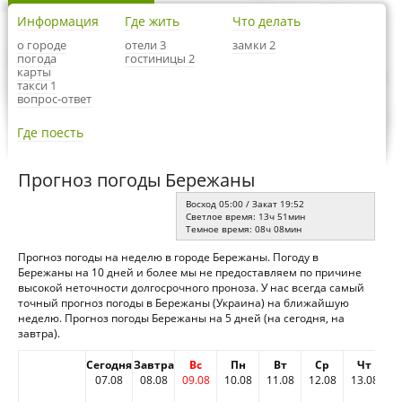
Информация
Где жить
Что делать
о городе
отели 3
замки 2
погода
гостиницы 2
карты
такси 1
вопрос-ответ
Где поесть
Прогноз погоды Бережаны
Восход 05:00 / Закат 19:52
Светлое время: 13ч 51мин
Темное время: 08ч 08мин
Прогноз погоды на неделю в городе Бережаны. Погоду в
Бережаны на 10 дней и более мы не предоставляем по причине
высокой неточности долгосрочного проноза. У нас всегда самый
точный прогноз погоды в Бережаны (Украина) на ближайшую
неделю. Прогноз погоды Бережаны на 5 дней (на сегодня, на
завтра).
Сегодня
Завтра
Вс
Пн
Вт
Ср
Чт
07.08
08.08
09.08
10.08
11.08
12.08
13.08