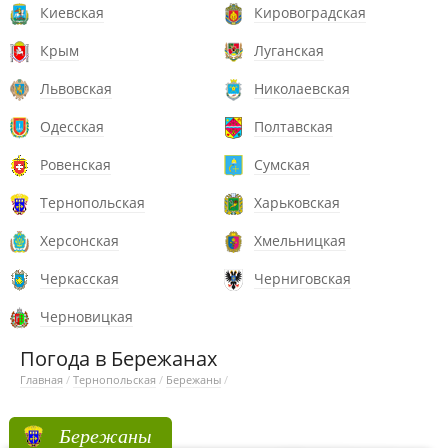
Киевская
Кировоградская
Крым
Луганская
Львовская
Николаевская
Одесская
Полтавская
Ровенская
Сумская
Тернопольская
Харьковская
Херсонская
Хмельницкая
Черкасская
Черниговская
Черновицкая
Погода в Бережанах
Главная
/
Тернопольская
/
Бережаны
/
Бережаны