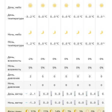
День, небо
День,
-3...2 °C
0...0 °C
0...0 °C
0...0 °C
0...0 °C
0...0 °C
0...0 °C
температура
Ночь, небо
Ночь,
-1...2 °C
0...0 °C
0...0 °C
0...0 °C
0...0 °C
0...0 °C
0...0 °C
температура
День,
-2%
0%
0%
0%
0%
0%
0%
влажность
Ночь,
0%
0%
0%
0%
0%
0%
0%
влажность
День,
2
0
0
0
0
0
0
давление
Ночь,
1
0
0
0
0
0
0
давление
День, ветер
-2...1
0...0
0...0
0...0
0...0
0...0
0...0
Ночь, ветер
-1...3
0...0
0...0
0...0
0...0
0...0
0...0
Фазы луны
32%
22%
14%
7%
3%
0%
0%