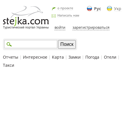
о проекте
Рус
Укр
Написать нам
войти
зарегистрироваться
Отчеты
|
Интересное
|
Карта
|
Замки
|
Погода
|
Отели
|
Такси