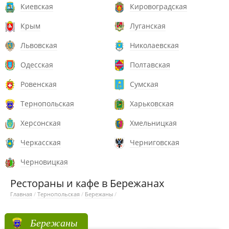
Киевская
Кировоградская
Крым
Луганская
Львовская
Николаевская
Одесская
Полтавская
Ровенская
Сумская
Тернопольская
Харьковская
Херсонская
Хмельницкая
Черкасская
Черниговская
Черновицкая
Рестораны и кафе в Бережанах
Главная
/
Тернопольская
/
Бережаны
/
Бережаны