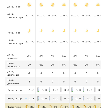
День, небо
День,
-3...1 °C
0...0 °C
0...0 °C
0...0 °C
0...0 °C
0...0 °C
0...0 °C
температура
Ночь, небо
Ночь,
-2...1 °C
0...0 °C
0...0 °C
0...0 °C
0...0 °C
0...0 °C
0...0 °C
температура
День,
-1%
0%
0%
0%
0%
0%
0%
влажность
Ночь,
-2%
0%
0%
0%
0%
0%
0%
влажность
День,
-2
0
0
0
0
0
0
давление
Ночь,
3
0
0
0
0
0
0
давление
День, ветер
-1...3
0...0
0...0
0...0
0...0
0...0
0...0
Ночь, ветер
-2...3
0...0
0...0
0...0
0...0
0...0
0...0
Фазы луны
8%
3%
1%
0%
2%
6%
12%