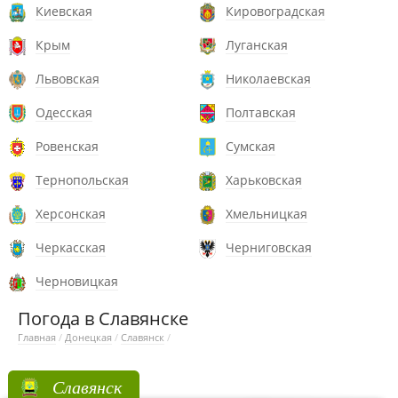
Киевская
Кировоградская
Крым
Луганская
Львовская
Николаевская
Одесская
Полтавская
Ровенская
Сумская
Тернопольская
Харьковская
Херсонская
Хмельницкая
Черкасская
Черниговская
Черновицкая
Погода в Славянске
Главная
/
Донецкая
/
Славянск
/
Славянск