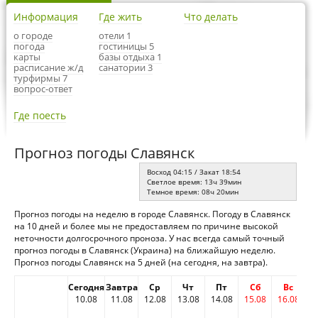
Информация
Где жить
Что делать
о городе
отели 1
погода
гостиницы 5
карты
базы отдыха 1
расписание ж/д
санатории 3
турфирмы 7
вопрос-ответ
Где поесть
Прогноз погоды Славянск
Восход 04:15 / Закат 18:54
Светлое время: 13ч 39мин
Темное время: 08ч 20мин
Прогноз погоды на неделю в городе Славянск. Погоду в Славянск
на 10 дней и более мы не предоставляем по причине высокой
неточности долгосрочного проноза. У нас всегда самый точный
прогноз погоды в Славянск (Украина) на ближайшую неделю.
Прогноз погоды Славянск на 5 дней (на сегодня, на завтра).
Сегодня
Завтра
Ср
Чт
Пт
Сб
Вс
10.08
11.08
12.08
13.08
14.08
15.08
16.08