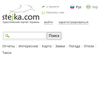
о проекте
Рус
Укр
Написать нам
войти
зарегистрироваться
Отчеты
|
Интересное
|
Карта
|
Замки
|
Погода
|
Отели
|
Такси