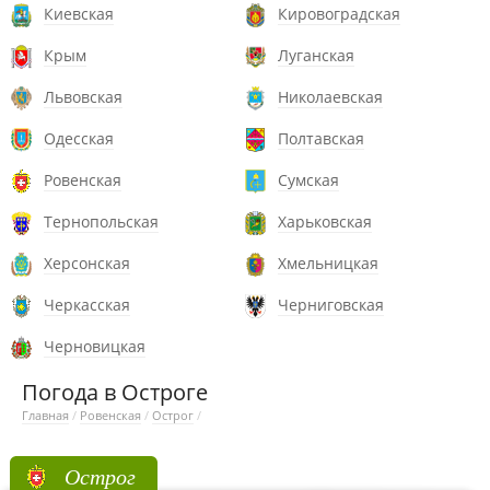
Киевская
Кировоградская
Крым
Луганская
Львовская
Николаевская
Одесская
Полтавская
Ровенская
Сумская
Тернопольская
Харьковская
Херсонская
Хмельницкая
Черкасская
Черниговская
Черновицкая
Погода в Остроге
Главная
/
Ровенская
/
Острог
/
Острог