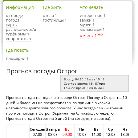
Информация
Где жить
Что делать
о городе
отели 1
интересное 1
погода
гостиницы 1
замки 1
карты
музеи 1
расписание ж/д
монастыри 1
турфирмы 1
new
отчеты 1
вопрос-ответ
Где поесть
пиццерии 1
Прогноз погоды Острог
Восход 04:50 / Закат 19:48
Светлое время: 13ч 57мин
Темное время: 08ч 02мин
Прогноз погоды на неделю в городе Острог. Погоду в Острог на 10
дней и более мы не предоставляем по причине высокой
неточности долгосрочного проноза. У нас всегда самый точный
прогноз погоды в Острог (Украина) на ближайшую неделю.
Прогноз погоды Острог на 5 дней (на сегодня, на завтра).
Сегодня
Завтра
Вс
Пн
Вт
Ср
Чт
07.08
08.08
09.08
10.08
11.08
12.08
13.08