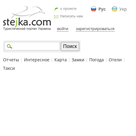
о проекте
Рус
Укр
Написать нам
войти
зарегистрироваться
Отчеты
|
Интересное
|
Карта
|
Замки
|
Погода
|
Отели
|
Такси