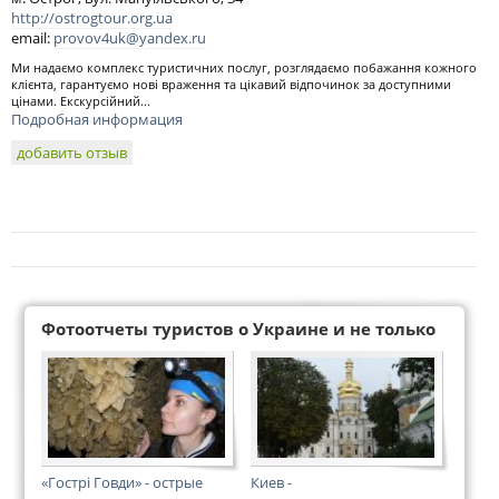
http://ostrogtour.org.ua
email:
provov4uk@yandex.ru
Ми надаємо комплекс туристичних послуг, розглядаємо побажання кожного
клієнта, гарантуємо нові враження та цікавий відпочинок за доступними
цінами. Екскурсійний...
Подробная информация
добавить отзыв
Фотоотчеты туристов о Украине и не только
«Гострі Говди» - острые
Киев -