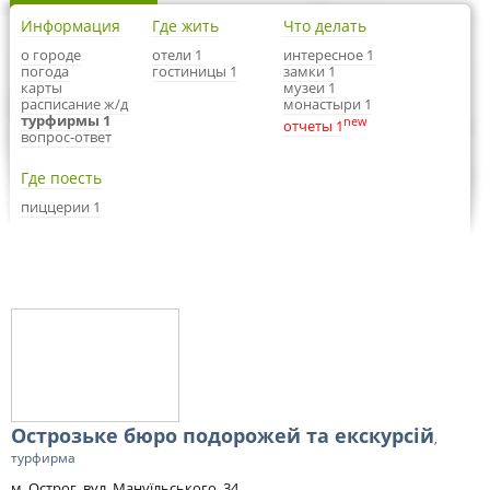
Информация
Где жить
Что делать
о городе
отели 1
интересное 1
погода
гостиницы 1
замки 1
карты
музеи 1
расписание ж/д
монастыри 1
турфирмы 1
new
отчеты 1
вопрос-ответ
Где поесть
пиццерии 1
Острозьке бюро подорожей та екскурсій
,
турфирма
м. Острог, вул. Мануїльського, 34