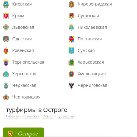
Киевская
Кировоградская
Крым
Луганская
Львовская
Николаевская
Одесская
Полтавская
Ровенская
Сумская
Тернопольская
Харьковская
Херсонская
Хмельницкая
Черкасская
Черниговская
Черновицкая
турфирмы в Остроге
Главная
/
Ровенская
/
Острог
/
турфирмы
Острог