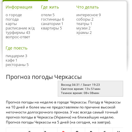
Информация
Где жить
Что делать
о городе
отели 5
интересное 9
погода
гостиницы 6
соборы 2
карты
санатории 1
театры 1
расписание ж/д
квартиры 5
музеи 2
турфирмы 43
храмы 2
вопрос-ответ
Где поесть
пиццерии 3
кафе 1
рестораны 5
Прогноз погоды Черкассы
Восход 04:31 / Закат 19:23
Светлое время: 13ч 51мин
Темное время: 08ч 08мин
Прогноз погоды на неделю в городе Черкассы. Погоду в Черкассы
на 10 дней и более мы не предоставляем по причине высокой
неточности долгосрочного проноза. У нас всегда самый точный
прогноз погоды в Черкассы (Украина) на ближайшую неделю.
Прогноз погоды Черкассы на 5 дней (на сегодня, на завтра).