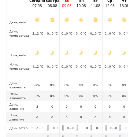
Сегодня
Завтра
Вс
Пн
Вт
Ср
Чт
07.08
08.08
09.08
10.08
11.08
12.08
13.08
День, небо
День,
-2...2 °C
0...0 °C
0...0 °C
0...0 °C
0...0 °C
0...0 °C
0...0 °C
температура
Ночь, небо
Ночь,
-1...2 °C
0...0 °C
0...0 °C
0...0 °C
0...0 °C
0...0 °C
0...0 °C
температура
День,
-2%
0%
0%
0%
0%
0%
0%
влажность
Ночь,
-2%
0%
0%
0%
0%
0%
0%
влажность
День,
3
0
0
0
0
0
0
давление
Ночь,
-3
0
0
0
0
0
0
давление
День, ветер
-1...3
0...0
0...0
0...0
0...0
0...0
0...0