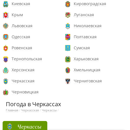
Киевская
Кировоградская
Крым
Луганская
Львовская
Николаевская
Одесская
Полтавская
Ровенская
Сумская
Тернопольская
Харьковская
Херсонская
Хмельницкая
Черкасская
Черниговская
Черновицкая
Погода в Черкассах
Главная
/
Черкасская
/
Черкассы
/
Черкассы