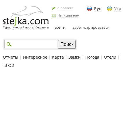
о проекте
Рус
Укр
Написать нам
войти
зарегистрироваться
Отчеты
|
Интересное
|
Карта
|
Замки
|
Погода
|
Отели
|
Такси