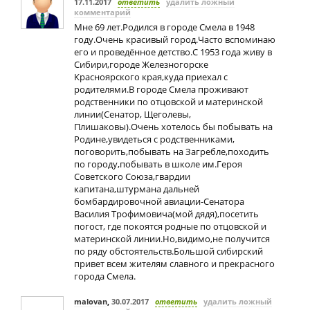
17.11.2017
ответить
удалить ложный
комментарий
Мне 69 лет.Родился в городе Смела в 1948
году.Очень красивый город.Часто вспоминаю
его и проведённое детство.С 1953 года живу в
Сибири,городе Железногорске
Красноярского края,куда приехал с
родителями.В городе Смела проживают
родственники по отцовской и материнской
линии(Сенатор, Щеголевы,
Плишаковы).Очень хотелось бы побывать на
Родине,увидеться с родственниками,
поговорить,побывать на Загребле,походить
по городу,побывать в школе им.Героя
Советского Союза,гвардии
капитана,штурмана дальней
бомбардировочной авиации-Сенатора
Василия Трофимовича(мой дядя),посетить
погост, где покоятся родные по отцовской и
материнской линии.Но,видимо,не получится
по ряду обстоятельств.Большой сибирский
привет всем жителям славного и прекрасного
города Смела.
malovan
,
30.07.2017
ответить
удалить ложный