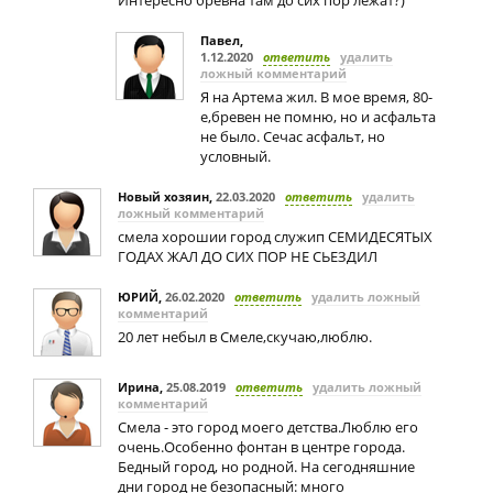
Интересно бревна там до сих пор лежат?)
Павел
,
1.12.2020
ответить
удалить
ложный комментарий
Я на Артема жил. В мое время, 80-
е,бревен не помню, но и асфальта
не было. Сечас асфальт, но
условный.
Новый хозяин
,
22.03.2020
ответить
удалить
ложный комментарий
смела хорошии город служип СЕМИДЕСЯТЫХ
ГОДАХ ЖАЛ ДО СИХ ПОР НЕ СЬЕЗДИЛ
ЮРИЙ
,
26.02.2020
ответить
удалить ложный
комментарий
20 лет небыл в Смеле,скучаю,люблю.
Ирина
,
25.08.2019
ответить
удалить ложный
комментарий
Смела - это город моего детства.Люблю его
очень.Особенно фонтан в центре города.
Бедный город, но родной. На сегодняшние
дни город не безопасный: много