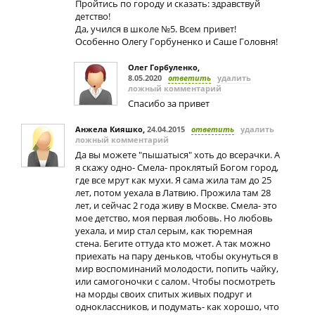
Пройтись по городу и сказать: здравствуй
детство!
Да, учился в школе №5. Всем привет!
Особенно Олегу Горбуненко и Саше Головня!
Олег Горбуленко
,
8.05.2020
ответить
удалить
ложный комментарий
Спасибо за привет
Анжела Кияшко
,
24.04.2015
ответить
удалить
ложный комментарий
Да вы можете "пышатыся" хоть до всерачки. А
я скажу одно- Смела- проклятый Богом город,
где все мрут как мухи. Я сама жила там до 25
лет, потом уехала в Латвию. Прожила там 28
лет, и сейчас 2 года живу в Москве. Смела- это
мое детство, моя первая любовь. Но любовь
уехала, и мир стал серым, как тюремная
стена. Бегите оттуда кто может. А так можно
приехать на пару деньков, чтобы окунуться в
мир воспоминаний молодости, попить чайку,
или самогоночки с салом. Чтобы посмотреть
на морды своих спитых живых подруг и
одноклассников, и подумать- как хорошо, что