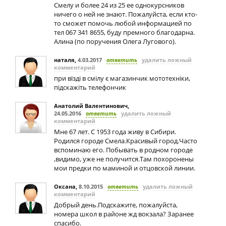
Смелу и более 24 из 25 ее однокурсников
ничего о ней не знают. Пожалуйста, если кто-
то сможет помочь любой информацией по
тел 067 341 8655, буду премного благодарна.
Алина (по поручения Олега Лугового).
наталя
,
4.03.2017
ответить
удалить ложный
комментарий
при вїзді в смілу є магазинчик мототехніки,
підскажіть телефончик
Анатолий Валентинович
,
24.05.2016
ответить
удалить ложный
комментарий
Мне 67 лет. C 1953 года живу в Сибири.
Родился городе Смела.Красивый город.Часто
вспоминаю его. Побывать в родном городе
,видимо, уже не получится.Там похоронены
мои предки по маминой и отцовской линии.
Оксана
,
8.10.2015
ответить
удалить ложный
комментарий
Добрый день.Подскажите, пожалуйста,
номера школ в районе жд вокзала? Заранее
спасибо.