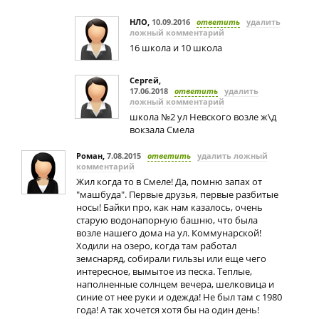
НЛО
,
10.09.2016
ответить
удалить
ложный комментарий
16 школа и 10 школа
Сергей
,
17.06.2018
ответить
удалить
ложный комментарий
школа №2 ул Невского возле ж\д
вокзала Смела
Роман
,
7.08.2015
ответить
удалить ложный
комментарий
Жил когда то в Смеле! Да, помню запах от
"машбуда". Первые друзья, первые разбитые
носы! Байки про, как нам казалось, очень
старую водонапорную башню, что была
возле нашего дома на ул. Коммунарской!
Ходили на озеро, когда там работал
земснаряд, собирали гильзы или еще чего
интересное, вымытое из песка. Теплые,
наполненные солнцем вечера, шелковица и
синие от нее руки и одежда! Не был там с 1980
года! А так хочется хотя бы на один день!