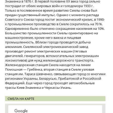
Знаменка в
1876 г
. В первой половине XX века город сильно
пострадал от обеих мировых войн и голодомора
1933 г
.
Только в послевоенное время развитию Смелы снова был
придан существенный импульс. Однако с момента распада
Советского Союза город постиг экономический кризис, в 1990-
х промышленное производство в Смеле сократилось на 70 %.
Одновременно было отмечено сокращение населения на 10%.
Большинство промышленности Смелы ориентировано на
машиностроение, кроме него важна и пищевая
промышленность. Вблизи города проводится добыча
алюминия. Смелянский электромеханический завод
производит ремонт электрических машин (тяговых
двигателей, генераторов, вспомогательных электромашин
локомотивов) для нужд железнодорожного транспорта.
Железнодорожная станция Смела находится на линии
Помошная — Гребёнка, вторая станция в Смеле узловая
станция им. Тараса Шевченко, связывающая город со многими
регионами Украины, Беларусью, Прибалтикой и Российской
Федерацией. Еще через город проходят автомобильные
трассы Киев-Знаменка и Черкассы-Умань.
СМЕЛА НА КАРТЕ