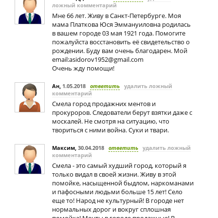
ложный комментарий
Мне 66 лет. Живу в Санкт-Петербурге. Моя
мама Платкова Юся Эммануиловна родилась
в вашем городе 03 мая 1921 года. Помогите
пожалуйста восстановить её свидетельство о
рождении. Буду вам очень благодарен. Мой
email:
asidorov1952@gmail.com
Очень жду помощи!
Ан
,
1.05.2018
ответить
удалить ложный
комментарий
Смела город продажних ментов и
прокуроров. Следователи берут взятки даже с
москалей. Не смотря на ситуацию, что
твориться с ними война. Суки и твари.
Максим
,
30.04.2018
ответить
удалить ложный
комментарий
Смела - это самый худший город, который я
только видал в своей жизни. Живу в этой
помойке, насыщенной быдлом, наркоманами
и пафосными людьми больше 15 лет! Село
еще то! Народ не культурный! В городе нет
нормальных дорог и вокруг сплошная