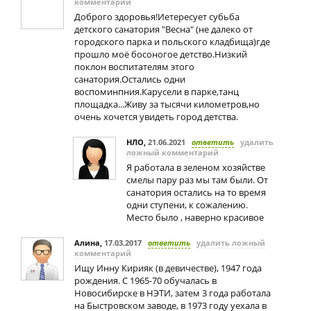
комментарий
Доброго здоровья!Иетересует субьба
детского санатория "Весна" (не далеко от
городского парка и польского кладбища)где
прошло моё босоногое детство.Низкий
поклон воспитателям этого
санатория.Остались одни
воспоминпния.Карусели в парке,танц
площадка...Живу за тысячи километров,но
очень хочется увидеть город детства.
НЛО
,
21.06.2021
ответить
удалить
ложный комментарий
Я работала в зеленом хозяйстве
смелы пару раз мы там были. От
санатория остались на то время
одни ступени, к сожалению.
Место было , наверно красивое
Алина
,
17.03.2017
ответить
удалить ложный
комментарий
Ищу Инну Кирияк (в девичестве), 1947 года
рождения. С 1965-70 обучалась в
Новосибирске в НЭТИ, затем 3 года работала
на Быстровском заводе, в 1973 году уехала в