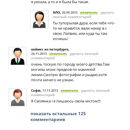
я уехала, а то и я была бы такая.
НЛО
,
20.09.2015
ответить
удалить
ложный комментарий
Ты тупорылая дура, если тебе что-
то не нравится, вали нахер в с
свою Латвию, или куда ты там
хочешь!
хаймес из петербурга
,
24.11.2013
ответить
удалить ложный
комментарий
очень тоскую по городу моего детства.Там
могилы моих предков по маминой
линии.Смотрю фотографии и рыдаю,хотя
почти ничего не узнаю.
Софія
,
17.11.2013
ответить
удалить ложный
комментарий
Я Смілянка і я пишаюсь своїм містом!!!
показать остальные 125
комментариев