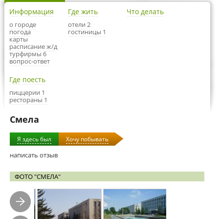
Информация
Где жить
Что делать
о городе
отели 2
погода
гостиницы 1
карты
расписание ж/д
турфирмы 6
вопрос-ответ
Где поесть
пиццерии 1
рестораны 1
Смела
Я здесь был
Хочу побывать
написать отзыв
ФОТО "СМЕЛА"