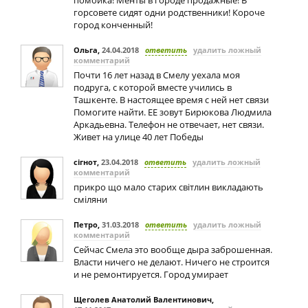
помойка! Менты в городе продажные! В
горсовете сидят одни родственники! Короче
город конченный!
Ольга
,
24.04.2018
ответить
удалить ложный
комментарий
Почти 16 лет назад в Смелу уехала моя
подруга, с которой вместе учились в
Ташкенте. В настоящее время с ней нет связи
Помогите найти. ЕЕ зовут Бирюкова Людмила
Аркадьевна. Телефон не отвечает, нет связи.
Живет на улице 40 лет Победы
сігнот
,
23.04.2018
ответить
удалить ложный
комментарий
прикро що мало старих світлин викладають
сміляни
Петро
,
31.03.2018
ответить
удалить ложный
комментарий
Сейчас Смела это вообще дыра заброшенная.
Власти ничего не делают. Ничего не строится
и не ремонтируется. Город умирает
Щеголев Анатолий Валентинович
,