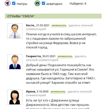
Найдено: 4
театры
аквапарки
ОТЗЫВЫ "СМЕЛА"
Костя.
,
21.03.2021
ответить
удалить ложный
комментарий
Помню когда я учился в спец школе интернат,
то с пацанами лазили по заброшенной
стройке на улице Федорова. Вовсе р не
плохой город.
Генриетта
,
30.01.2021
ответить
удалить
ложный комментарий
Добрый день! Подскажите пожалуйста, как
сейчас называется ул. Горишня в Смеле? Это
название было в 1943 году. Там жил мой
дедушка. Где находилось Заготзерно в 1943 г,
на какой улице? Заранее спасибо за ответ.
Ирина
,
5.10.2020
ответить
удалить ложный
комментарий
Есть ли тут кто с Дзержинки (улица
Дзержинского). Мое детство там прошло.