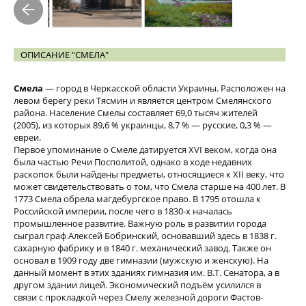
ОПИСАНИЕ "СМЕЛА"
Смел
а
— город в Черкасской области Украины. Расположен на
левом берегу реки Тясмин и является центром Смелянского
района. Население Смелы составляет 69,0 тысяч жителей
(2005), из которых 89,6 % украинцы, 8,7 % — русские, 0,3 % —
евреи.
Первое упоминание о Смеле датируется XVI веком, когда она
была частью Речи Посполитой, однако в ходе недавних
раскопок были найдены предметы, относящиеся к XII веку, что
может свидетельствовать о том, что Смела старше на 400 лет. В
1773 Смела обрела магдебургское право. В 1795 отошла к
Российской империи, после чего в 1830-х началась
промышленное развитие. Важную роль в развитии города
сыграл граф Алексей Бобринский, основавший здесь в
1838 г
.
сахарную фабрику и в
1840 г
. механический завод. Также он
основал в 1909 году две гимназии (мужскую и женскую). На
данный момент в этих зданиях гимназия им. В.Т. Сенатора, а в
другом здании лицей. Экономический подъём усилился в
связи с прокладкой через Смелу железной дороги Фастов-