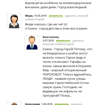
воров,циган,особенно за железнодорожным
вокзалом, даже днем. Город малолюдный.
Мери
,
19.05.2018
ответить
удалить ложный
комментарий
Везде хорошо, где нас нет (с)
А Смела - город детства и этим все сказано.
Константин
,
5.07.2018
ответить
удалить
ложный комментарий
Смела - Город Герой! Потому, что:
на бездорожье и ухабах могут
выжить только Герои; воду и
тепло отключают; Тарифы на
жизнь самые высокие в Украине;
Мер - жирный откормленный
ПОРОХОБОТ; Только вдумайтесь,
ЛЮДИ - назвали кусок улицы
именем Героя Небесной Сотни:
самую срань Господню, не
видавшую ни асфальта, ни
тратуаров!!! Позор...
Александр
,
1.05.2018
ответить
удалить