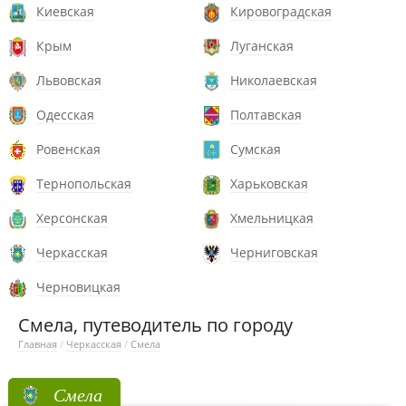
Киевская
Кировоградская
Крым
Луганская
Львовская
Николаевская
Одесская
Полтавская
Ровенская
Сумская
Тернопольская
Харьковская
Херсонская
Хмельницкая
Черкасская
Черниговская
Черновицкая
Смела, путеводитель по городу
Главная
/
Черкасская
/
Смела
Смела