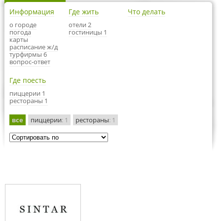
Информация
Где жить
Что делать
о городе
отели 2
погода
гостиницы 1
карты
расписание ж/д
турфирмы 6
вопрос-ответ
Где поесть
пиццерии 1
рестораны 1
все
пиццерии
: 1
рестораны
: 1