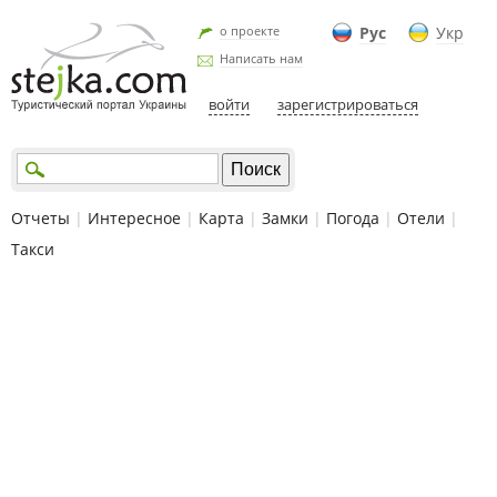
о проекте
Рус
Укр
Написать нам
войти
зарегистрироваться
Отчеты
|
Интересное
|
Карта
|
Замки
|
Погода
|
Отели
|
Такси