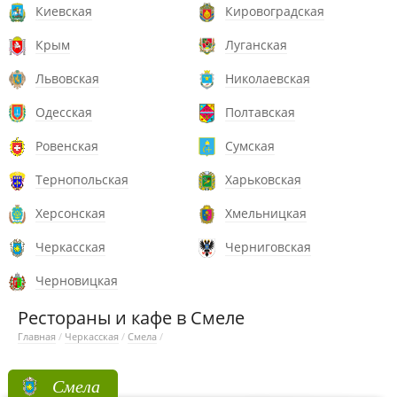
Киевская
Кировоградская
Крым
Луганская
Львовская
Николаевская
Одесская
Полтавская
Ровенская
Сумская
Тернопольская
Харьковская
Херсонская
Хмельницкая
Черкасская
Черниговская
Черновицкая
Рестораны и кафе в Смеле
Главная
/
Черкасская
/
Смела
/
Смела