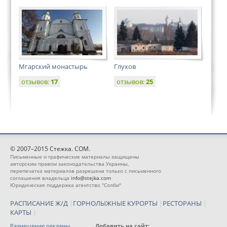
Мгарский монастырь
Глухов
отзывов:
17
отзывов:
25
© 2007–2015 Стежка. COM.
Письменные и графические материалы защищены
авторским правом законодательства Украины,
перепечатка материалов разрешена только с письменного
соглашения владельца
info@stejka.com
Юридическая поддержка агентство "Солби"
РАСПИСАНИЕ Ж/Д
|
ГОРНОЛЫЖНЫЕ КУРОРТЫ
|
РЕСТОРАНЫ
|
КАРТЫ
|
Размещение рекламы
Добавить на сайт: