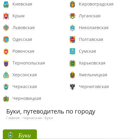
Киевская
Кировоградская
Крым
Луганская
Львовская
Николаевская
Одесская
Полтавская
Ровенская
Сумская
Тернопольская
Харьковская
Херсонская
Хмельницкая
Черкасская
Черниговская
Черновицкая
Буки, путеводитель по городу
Главная
/
Черкасская
/
Буки
Буки