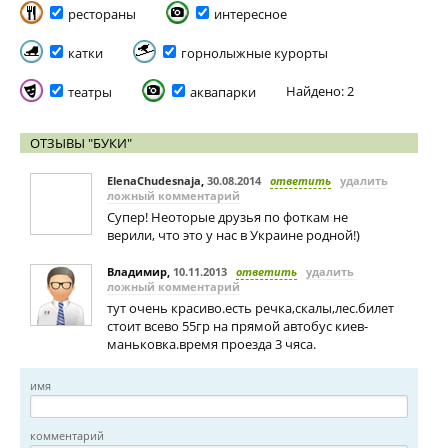
рестораны
интересное
катки
горнолыжные курорты
Найдено: 2
театры
аквапарки
ОТЗЫВЫ "БУКИ"
ElenaChudesnaja
,
30.08.2014
ответить
удалить
ложный комментарий
Супер! Неоторые друзья по фоткам не
верили, что это у нас в Украине родной!)
Владимир
,
10.11.2013
ответить
удалить
ложный комментарий
тут очень красиво.есть речка,скалы,лес.билет
стоит всево 55гр на прямой автобус киев-
маньковка.время проезда 3 чяса.
имя
комментарий