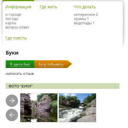
Информация
Где жить
Что делать
о городе
интересное 2
погода
храмы 1
карты
водопады 1
вопрос-ответ
Где поесть
Буки
Я здесь был
Хочу побывать
написать отзыв
ФОТО "БУКИ"