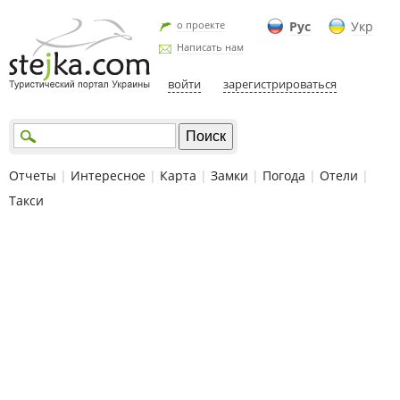
о проекте
Рус
Укр
Написать нам
войти
зарегистрироваться
Отчеты
|
Интересное
|
Карта
|
Замки
|
Погода
|
Отели
|
Такси