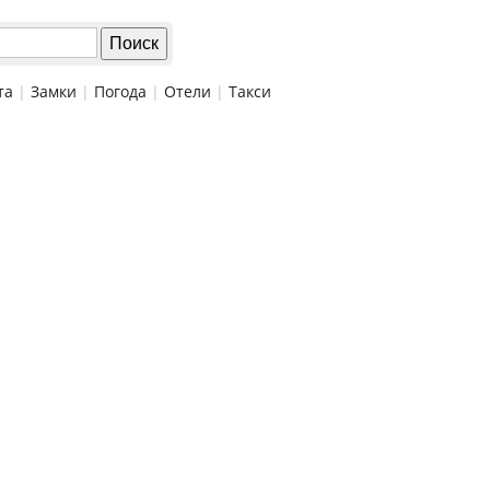
та
|
Замки
|
Погода
|
Отели
|
Такси