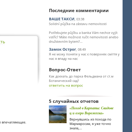
Последние комментарии
ВАШЕ ТАКСИ
, 03:38
Solidní půjčka na zástavu nemovitosti
Potřebujete půjčku a banka Vám nechce vyjít
vstříc? Máte možnost ručit nemovitosti anebo
сть
družstevním bytem?...
Замок Острог
, 08:49
Я не можу поняти у нас є поверхнях сміття у
нас я впаду на нас
Вопрос-Ответ
Как доехать до парка Фельдмана от ст.м
Ботанический сад?
ответить на вопрос
5 случайных отчетов
«Поход в Карпаты: Свидове
ц и озеро Ворожеска»
Вернувшись из похода по
е впечатляющее.
Мармаросам, я уже точно
знала,...