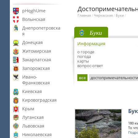
Достопримечательн
pHqghUme
Главная
/
Черкасская
/
Буки
/
Волынская
Днепропетровска
Буки
я
Донецкая
Информация
Житомирская
о городе
погода
Закарпатская
карты
вопрос-ответ
Запорожская
Ивано-
все
достопримечательност
Франковская
Киевская
Кировоградская
Крым
Бу
Луганская
180 к
Львовская
То чт
Подр
Николаевская