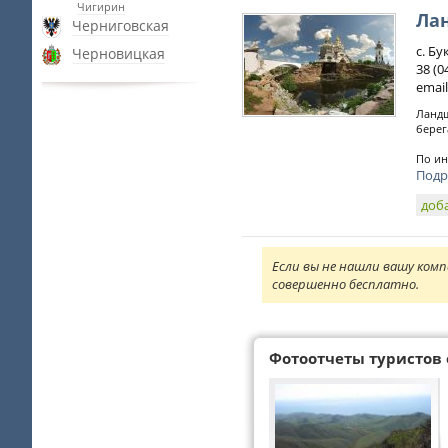
Чигирин
Ла
Черниговская
с. Б
Черновицкая
38 (0
email
Ландш
берег
По ин
Подр
доб
Если вы не нашли вашу комп
совершенно бесплатно.
Фотоотчеты туристов 