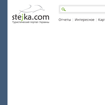
Отчеты
|
Интересное
|
Кар