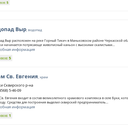
вов:
5
допад Выр
, водопад
ад Выр расположен на реке Горный Тикич в Маньковском районе Черкасской обла
ки начинается потрясающе живописный каньон с высокими скалистыми...
обная информация
ывов:
5
м Св. Евгения
, храм
уки Сквирского р-на
4568) 5-46-09
Св. Евгения входит в состав великолепного храмового комплекса в селе Буки, кот
году. Средства для построения выделил сквирский предприниматель...
обная информация
ывов:
1