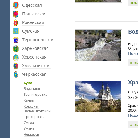
отзы
Одесская
Полтавская
Ровенская
Во
Сумская
Тернопольская
Водоп
Харьковская
От ре
Подр
Херсонская
отз
Хмельницкая
Черкасская
Хра
Буки
Водяники
с. Б
Звенигородка
38 (0
Канев
Храм 
Корсунь-
2000 
Шевченковский
Подр
Прохоровка
Смела
отз
Умань
Черкассы