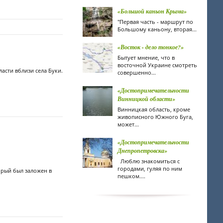
«Большой каньон Крыма»
"Первая часть - маршрут по
Большому каньону, вторая...
«Восток - дело тонкое?»
Бытует мнение, что в
восточной Украине смотреть
сти вблизи села Буки.
совершенно...
«Достопримечательности
Винницкой области»
Винницкая область, кроме
живописного Южного Буга,
может...
«Достопримечательности
Днепропетровска»
Люблю знакомиться с
городами, гуляя по ним
орый был заложен в
пешком....