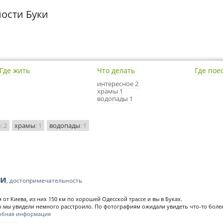
ости Буки
Где жить
Что делать
Где пое
интересное 2
храмы 1
водопады 1
и
: 2
храмы
: 1
водопады
: 1
ки
, достопримечательность
м от Киева, из них 150 км по хорошей Одесской трассе и вы в Буках.
о мы увидели немного расстроило. По фотографиям ожидали увидеть что-то боле
обная информация