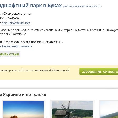
ндшафтный парк в Буках
, достопримечательность
уки Сквирского р-на
4568) 5-46-09
:
ofisuslov@ukr.net
афтный парк - одно из самых красивых и интересных мест на Киевщине. Находитс
ах реки Роставица.
ициативе сквирского предпринимателя И....
обная информация
авить отзыв
анию у нас сайте, то можете добавить её
о Украине и не только