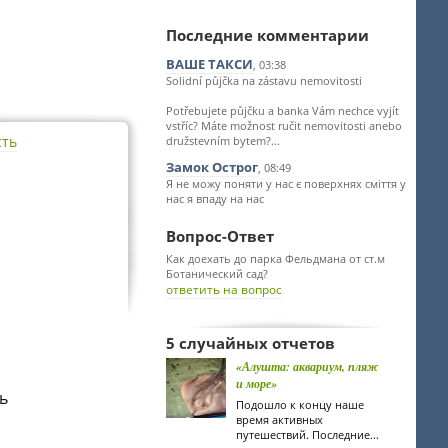
Последние комментарии
ВАШЕ ТАКСИ
, 03:38
Solidní půjčka na zástavu nemovitosti
Potřebujete půjčku a banka Vám nechce vyjít
vstříc? Máte možnost ručit nemovitosti anebo
сть
družstevním bytem?...
Замок Острог
, 08:49
Я не можу поняти у нас є поверхнях сміття у
нас я впаду на нас
Вопрос-Ответ
Как доехать до парка Фельдмана от ст.м
Ботанический сад?
ответить на вопрос
5 случайных отчетов
«Алушта: аквариум, пляж
и море»
ь
Подошло к концу наше
время активных
путешествий. Последние...