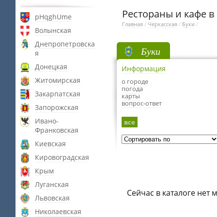
Рестораны и кафе в
pHqghUme
Главная
/
Черкасская
/
Буки
/
Волынская
Днепропетровска
Буки
я
Донецкая
Информация
Житомирская
о городе
погода
Закарпатская
карты
вопрос-ответ
Запорожская
Ивано-
все
Франковская
Киевская
Кировоградская
Крым
Луганская
Сейчас в каталоге нет 
Львовская
Николаевская