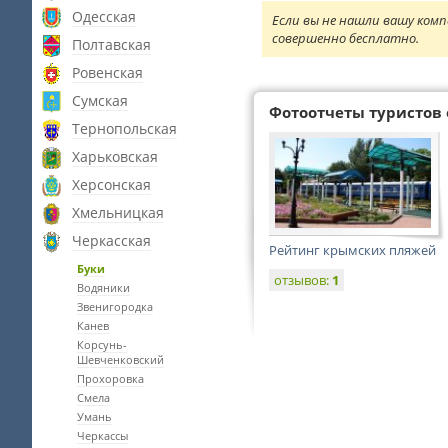
Одесская
Если вы не нашли вашу комп
совершенно бесплатно.
Полтавская
Ровенская
Сумская
Фотоотчеты туристов 
Тернопольская
Харьковская
Херсонская
Хмельницкая
Черкасская
Рейтинг крымских пляжей
Буки
отзывов:
1
Водяники
Звенигородка
Канев
Корсунь-
Шевченковский
Прохоровка
Смела
Умань
Черкассы