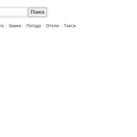
та
|
Замки
|
Погода
|
Отели
|
Такси