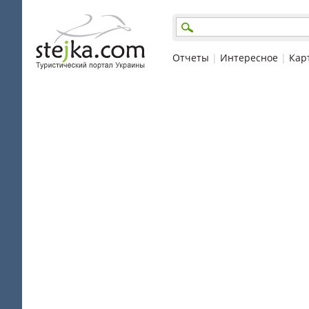
Отчеты
|
Интересное
|
Кар