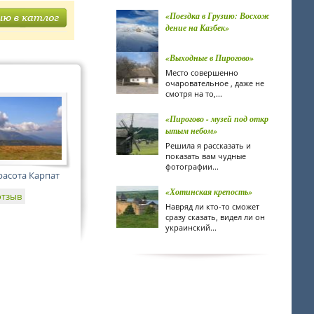
«Поездка в Грузию: Восхож
дение на Казбек»
«Выходные в Пирогово»
Место совершенно
очаровательное , даже не
смотря на то,...
«Пирогово - музей под откр
ытым небом»
Решила я рассказать и
показать вам чудные
фотографии...
расота Карпат
«Хотинская крепость»
отзыв
Навряд ли кто-то сможет
сразу сказать, видел ли он
украинский...