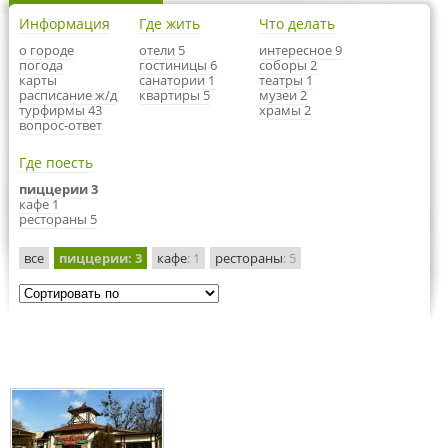
Информация
Где жить
Что делать
о городе
отели 5
интересное 9
погода
гостиницы 6
соборы 2
карты
санатории 1
театры 1
расписание ж/д
квартиры 5
музеи 2
турфирмы 43
храмы 2
вопрос-ответ
Где поесть
пиццерии 3
кафе 1
рестораны 5
все
пиццерии
: 3
кафе
: 1
рестораны
: 5