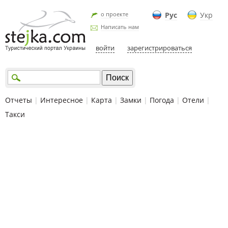
о проекте
Рус
Укр
Написать нам
войти
зарегистрироваться
Отчеты
|
Интересное
|
Карта
|
Замки
|
Погода
|
Отели
|
Такси