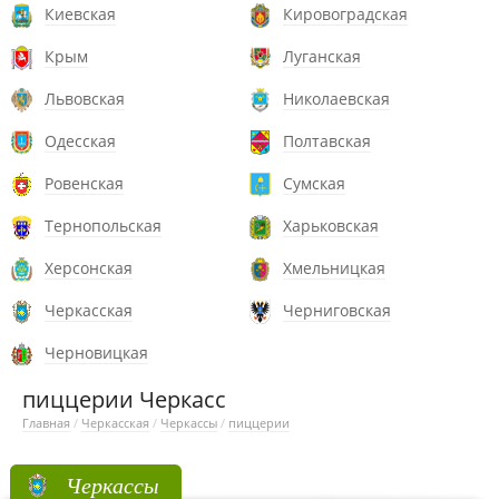
Киевская
Кировоградская
Крым
Луганская
Львовская
Николаевская
Одесская
Полтавская
Ровенская
Сумская
Тернопольская
Харьковская
Херсонская
Хмельницкая
Черкасская
Черниговская
Черновицкая
пиццерии Черкасс
Главная
/
Черкасская
/
Черкассы
/
пиццерии
Черкассы