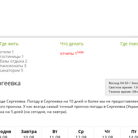
Где жить
Что делать
Где пое
отели 1
new
отчеты 1
гостиницы 1
базы отдыха 2
пансионаты 3
санатории 5
ргеевка
Восход 04:50 / Зак
Светлое время: 13
Темное время: 08
оде Сергеевка. Погоду в Сергеевка на 10 дней и более мы не предоставля
го проноза. У нас всегда самый точный прогноз погоды в Сергеевка (Укр
а на 5 дней (на сегодня, на завтра).
годня
Завтра
Вт
Ср
Чт
Пт
9.08
10.08
11.08
12.08
13.08
14.0