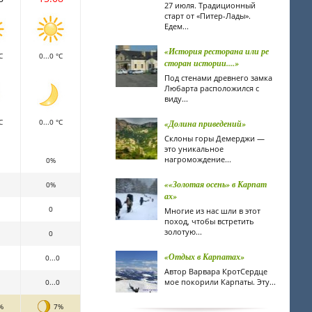
27 июля. Традиционный
старт от «Питер-Лады».
Едем...
«История ресторана или ре
C
0...0 °C
сторан истории....»
Под стенами древнего замка
Любарта расположился с
виду...
C
0...0 °C
«Долина приведений»
Склоны горы Демерджи —
это уникальное
нагромождение...
0%
««Золотая осень» в Карпат
0%
ах»
0
Многие из нас шли в этот
поход, чтобы встретить
золотую...
0
«Отдых в Карпатах»
0...0
Автор Варвара КротCердце
мое покорили Карпаты. Эту...
0...0
%
7%