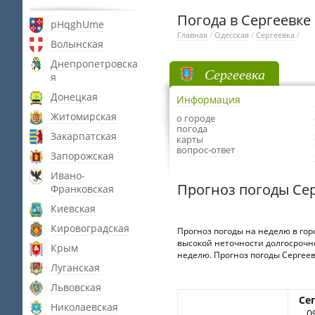
Погода в Сергеевке
pHqghUme
Главная
/
Одесская
/
Сергеевка
/
Волынская
Днепропетровска
Сергеевка
я
Донецкая
Информация
Житомирская
о городе
погода
Закарпатская
карты
вопрос-ответ
Запорожская
Ивано-
Прогноз погоды Се
Франковская
Киевская
Кировоградская
Прогноз погоды на неделю в гор
высокой неточности долгосрочно
Крым
неделю. Прогноз погоды Сергеевк
Луганская
Львовская
Се
Николаевская
0