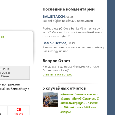
Последние комментарии
ВАШЕ ТАКСИ
, 03:38
Solidní půjčka na zástavu nemovitosti
Potřebujete půjčku a banka Vám nechce vyjít
vstříc? Máte možnost ručit nemovitosti anebo
сть
družstevním bytem?...
Замок Острог
, 08:49
Я не можу поняти у нас є поверхнях сміття у
нас я впаду на нас
Вопрос-Ответ
Как доехать до парка Фельдмана от ст.м
ат 19:17
Ботанический сад?
ч 26мин
ответить на вопрос
ч 33мин
ем по причине
5 случайных отчетов
аина) на ближайшую
«Дневник Байкальской эксп
едиции «Дикой Страны». С
анкт-Петербург – Тольятт
и. Общий путь - 2003 кило
Сб
метра.»
8
15.08