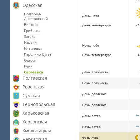
Одесская
Белгород-
День, небо
Днестровский
Вилково
День, температура
-2.
Грибовка
Затока
Измаил
Ночь, небо
Ильичевск
Каролино-Бугаз
Ночь, температура
-3.
Одесса
Рени
Сергеевка
День, влажность
Полтавская
Ночь, влажность
Ровенская
День, давление
Сумская
Тернопольская
Ночь, давление
Харьковская
День, ветер
Херсонская
Ночь, ветер
Хмельницкая
Фазы луны
Черкасская