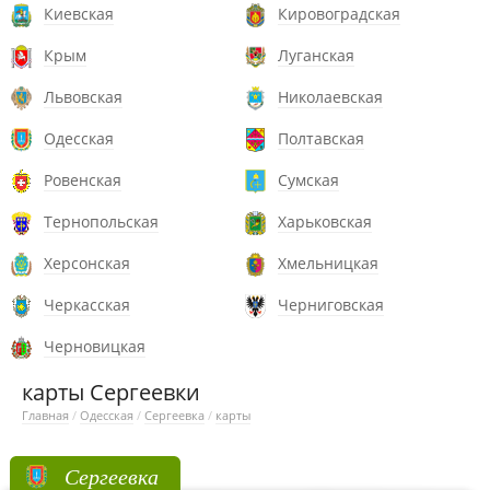
Киевская
Кировоградская
Крым
Луганская
Львовская
Николаевская
Одесская
Полтавская
Ровенская
Сумская
Тернопольская
Харьковская
Херсонская
Хмельницкая
Черкасская
Черниговская
Черновицкая
карты Сергеевки
Главная
/
Одесская
/
Сергеевка
/
карты
Сергеевка