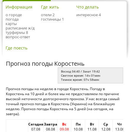
Информация
Где жить
Что делать
о городе
отели 2
интересное 4
погода
гостиницы 1
карты
расписание ж/д
турфирмы 8
вопрос-ответ
Где поесть
Прогноз погоды Коростень
Восход 04:40 / Закат 19:42
Светлое время: 14ч 01мин
Темное время: 07ч 58мин
Прогноз погоды на неделю в городе Коростень. Погоду в
Коростень на 10 дней и более мы не предоставляем по причине
высокой неточности долгосрочного проноза. У нас всегда самый
точный прогноз погоды в Коростень (Украина) на ближайшую
неделю. Прогноз погоды Коростень на 5 дней (на сегодня, на
завтра).
Сегодня
Завтра
Вс
Пн
Вт
Ср
Чт
07.08
08.08
09.08
10.08
11.08
12.08
13.08