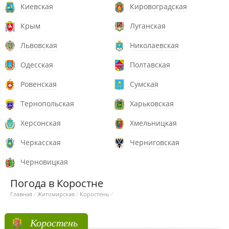
Киевская
Кировоградская
Крым
Луганская
Львовская
Николаевская
Одесская
Полтавская
Ровенская
Сумская
Тернопольская
Харьковская
Херсонская
Хмельницкая
Черкасская
Черниговская
Черновицкая
Погода в Коростне
Главная
/
Житомирская
/
Коростень
/
Коростень