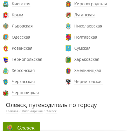
Киевская
Кировоградская
Крым
Луганская
Львовская
Николаевская
Одесская
Полтавская
Ровенская
Сумская
Тернопольская
Харьковская
Херсонская
Хмельницкая
Черкасская
Черниговская
Черновицкая
Олевск, путеводитель по городу
Главная
/
Житомирская
/
Олевск
Олевск