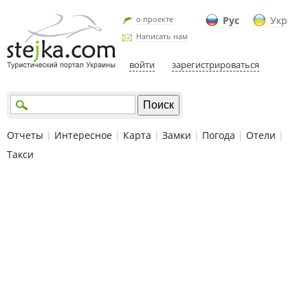
о проекте
Рус
Укр
Написать нам
войти
зарегистрироваться
Отчеты
|
Интересное
|
Карта
|
Замки
|
Погода
|
Отели
|
Такси