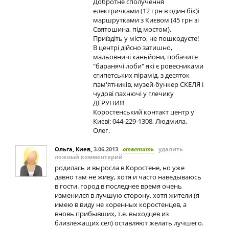
Добротне сполучення
електричками (12 грн в один бік)і
маршрутками з Києвом (45 грн зі
Святошина, під мостом).
Приїздіть у місто, не пошкодуєте!
В центрі дійсно затишно,
мальовничі каньйони, побачите
"баранячі лоби" які є ровесниками
єгипетських пірамід, з десяток
пам'ятників, музей-бункер СКЕЛЯ і
чудові пахнючі у глечику
ДЕРУНИ!!!
Коростенський контакт центр у
Києві: 044-229-1308, Людмила,
Олег.
Ольга, Киев
,
3.06.2013
ответить
удалить
ложный комментарий
родилась и выросла в Коростене, но уже
давно там не живу, хотя и часто наведываюсь
в гости. город в последнее время очень
изменился в лучшую сторону. хотя жители (я
имею в виду не коренных коростенцев, а
вновь прибывших, т.е. выходцев из
близлежащих сел) оставляют желать лучшего.