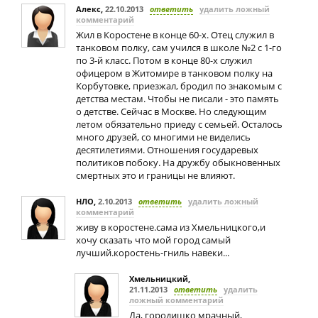
Алекс
,
22.10.2013
ответить
удалить ложный
комментарий
Жил в Коростене в конце 60-х. Отец служил в
танковом полку, сам учился в школе №2 с 1-го
по 3-й класс. Потом в конце 80-х служил
офицером в Житомире в танковом полку на
Корбутовке, приезжал, бродил по знакомым с
детства местам. Чтобы не писали - это память
о детстве. Сейчас в Москве. Но следующим
летом обязательно приеду с семьей. Осталось
много друзей, со многими не виделись
десятилетиями. Отношения государевых
политиков побоку. На дружбу обыкновенных
смертных это и границы не влияют.
НЛО
,
2.10.2013
ответить
удалить ложный
комментарий
живу в коростене.сама из Хмельницкого,и
хочу сказать что мой город самый
лучший.коростень-гниль навеки...
Хмельницкий
,
21.11.2013
ответить
удалить
ложный комментарий
Да, городишко мрачный,