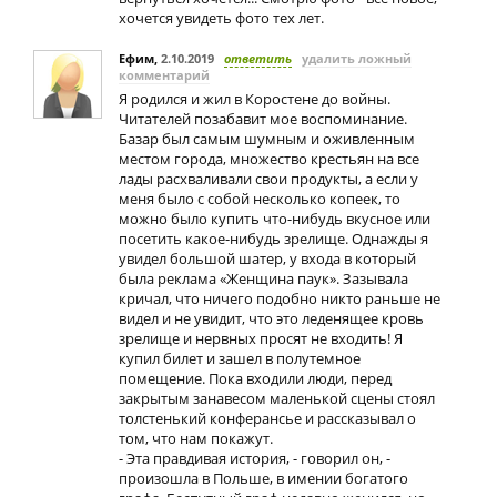
хочется увидеть фото тех лет.
Ефим
,
2.10.2019
ответить
удалить ложный
комментарий
Я родился и жил в Коростене до войны.
Читателей позабавит мое воспоминание.
Базар был самым шумным и оживленным
местом города, множество крестьян на все
лады расхваливали свои продукты, а если у
меня было с собой несколько копеек, то
можно было купить что-нибудь вкусное или
посетить какое-нибудь зрелище. Однажды я
увидел большой шатер, у входа в который
была реклама «Женщина паук». Зазывала
кричал, что ничего подобно никто раньше не
видел и не увидит, что это леденящее кровь
зрелище и нервных просят не входить! Я
купил билет и зашел в полутемное
помещение. Пока входили люди, перед
закрытым занавесом маленькой сцены стоял
толстенький конферансье и рассказывал о
том, что нам покажут.
- Эта правдивая история, - говорил он, -
произошла в Польше, в имении богатого