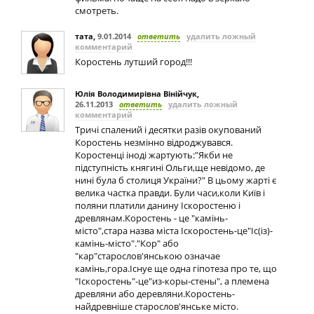
смотреть.
тата
,
9.01.2014
ответить
удалить ложный
комментарий
Коростень лутший город!!!
Юлія Володимирівна Вінійчук
,
26.11.2013
ответить
удалить ложный
комментарий
Тричі спалений і десятки разів окупований
Коростень незмінно відроджувався.
Коростенці іноді жартують:"Якби не
підступність княгині Ольги,ще невідомо, де
нині була б столиця України?" В цьому жарті є
велика частка правди. Були часи,коли Київ і
поляни платили данину Іскоростеню і
древлянам.Коростень - це "камінь-
місто",стара назва міста Іскоростень-це"Іс(із)-
камінь-місто"."Кор" або
"кар"старослов'янською означае
камінь,гора.Існуе ще одна гіпотеза про те, що
"Іскоростень"-це"из-коры-стены", а племена
древляни або деревляни.Коростень-
найдревніше старослов'янське місто.