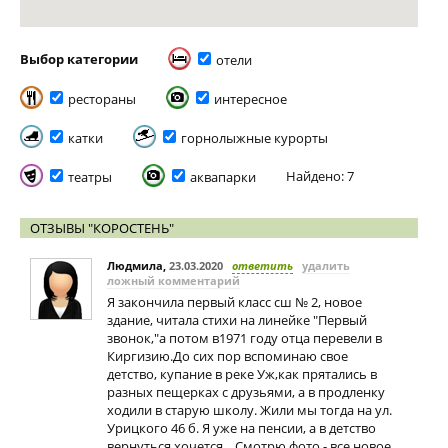
Выбор категории
отели
рестораны
интересное
катки
горнолыжные курорты
Найдено: 7
театры
аквапарки
ОТЗЫВЫ "КОРОСТЕНЬ"
Людмила
,
23.03.2020
ответить
удалить
ложный комментарий
Я закончила первый класс сш № 2, новое
здание, читала стихи на линейке "Первый
звонок,"а потом в1971 году отца перевели в
Киргизию.До сих пор вспоминаю свое
детство, купание в реке Уж,как прятались в
разных пещерках с друзьями, а в продленку
ходили в старую школу. Жили мы тогда на ул.
Урицкого 46 б. Я уже на пенсии, а в детство
вернуться хочется... Смотрю фото - все новое,