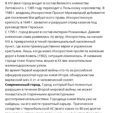
В XIV веке город входит в состав Великого княжества
Литовского, с 1385 году переходит к Польскому королевству. В
1589 г. владелец Искоростеня Прокоп Мржевицкий добивается
для поселения Магдебургского права.
Искоростенскую
крепость в 1649 г. захватил и разрушил отряд казаков под
руководством Гераськи.
С 1795 г. город вошел в состав империи Романовых. Давняя
княжеская слава развеялась по ветру, Искоростень на начало
ХІХ в. превратился в тихий провинциальный населенный
пункт, где жили преимущественно евреи и украинские
крестьяне. Лишь когда мимо Искоростеня пролегла железная
дорога Киев-Ковель (1902), ситуация изменилась. И название
города тоже: Коростень вошел в ХХ век значительным
железнодорожным узлом.
Во время Первой мировой войны кто-то из российских
офицеров раскопал курган князя Игоря, обнаружив там
варяжский меч Х ст. и человеческий скел
ет.
Современный город.
Город, который был полностью
разрушен в течение Второй мировой войны, не может
похвастаться старинными архитектурными
достопримечательностями. Городище князя Мала уже не
найдешь: на его месте гранитный карьер.
Трагическое
соседство с Чернобыльской АС (всего каких-то 80 км) долгое