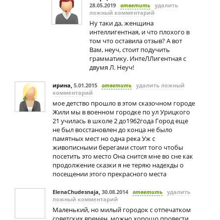
28.05.2019
ответить
удалить
ложный комментарий
Ну таки да, женщина
интеллигентная, и что плохого в
том что оставила отзыв? А вот
Вам, неуч, стоит подучить
грамматику. ИнтеЛЛигентная с
двумя Л. Неуч!
ирина
,
5.01.2015
ответить
удалить ложный
комментарий
мое детство прошло в этом сказочном городе
Жили мы в военном городке по ул Урицкого
21 училась в школе 2 до1962года Город еще
не был восстановлен до конца не было
памятных мест но одна река Уж с
живописными берегами стоит того чтобы
посетить это место Она снится мне во сне как
продолжение сказки я не теряю надехды о
посещении этого прекрасного места
ElenaChudesnaja
,
30.08.2014
ответить
удалить
ложный комментарий
Маленький, но милый городок с отпечатком
советских времен. можно хорошо провести