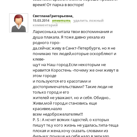
время! От парка в восторе!
СветланаГригорьевна
,
15.03.2014
ответить
удалить ложный
комментарий
Ларисонька,читала твои воспоминания и
душа плакала. Я тоже давно уехала из
родного горо-
да,сейчас живу в Санкт-Петербурге, но я не
понимаю тех людей,которые оскорбляют и
клеве-
щут на Наш город.Если некоторым не
нравится Коростень -почему же они живут в
этом городе
и пользуются его красотами и
достопримечательствами? Такие люди не
только город и его
жителей не уважают, но и себя. Обидно..
Живи,мой город,и становись еще
красивее,назло
всем недоброжелателям!!!
P. S : А нсчет всяких гадостей, о которых
пишут те,у кого жизнь не удалась,типа-теща
плохая и жена,хочу сказать словами из
фильма: почаще на себя надо в зеркало