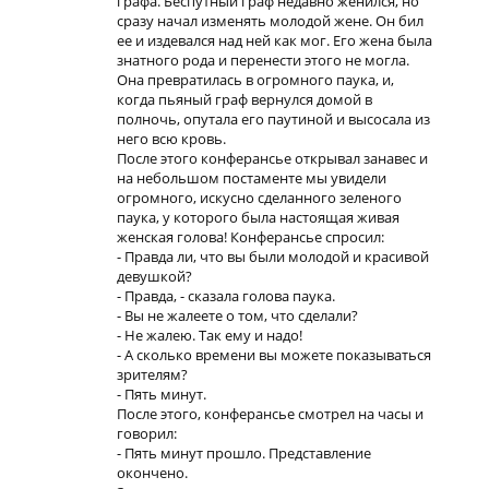
графа. Беспутный граф недавно женился, но
сразу начал изменять молодой жене. Он бил
ее и издевался над ней как мог. Его жена была
знатного рода и перенести этого не могла.
Она превратилась в огромного паука, и,
когда пьяный граф вернулся домой в
полночь, опутала его паутиной и высосала из
него всю кровь.
После этого конферансье открывал занавес и
на небольшом постаменте мы увидели
огромного, искусно сделанного зеленого
паука, у которого была настоящая живая
женская голова! Конферансье спросил:
- Правда ли, что вы были молодой и красивой
девушкой?
- Правда, - сказала голова паука.
- Вы не жалеете о том, что сделали?
- Не жалею. Так ему и надо!
- А сколько времени вы можете показываться
зрителям?
- Пять минут.
После этого, конферансье смотрел на часы и
говорил:
- Пять минут прошло. Представление
окончено.