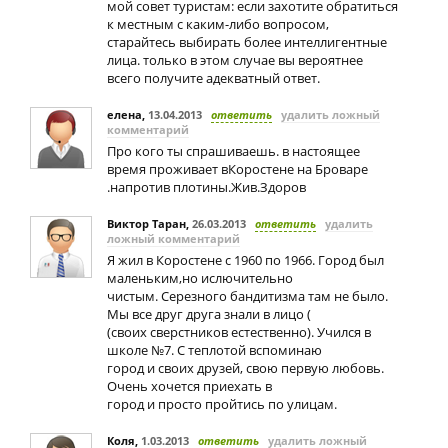
мой совет туристам: если захотите обратиться
к местным с каким-либо вопросом,
старайтесь выбирать более интеллигентные
лица. только в этом случае вы вероятнее
всего получите адекватный ответ.
елена
,
13.04.2013
ответить
удалить ложный
комментарий
Про кого ты спрашиваешь. в настоящее
время проживает вКоростене на Броваре
.напротив плотины.Жив.Здоров
Виктор Таран
,
26.03.2013
ответить
удалить
ложный комментарий
Я жил в Коростене с 1960 по 1966. Город был
маленьким,но ислючительно
чистым. Серезного бандитизма там не было.
Мы все друг друга знали в лицо (
(своих сверстников естественно). Учился в
школе №7. С теплотой вспоминаю
город и своих друзей, свою первую любовь.
Очень хочется приехать в
город и просто пройтись по улицам.
Коля
,
1.03.2013
ответить
удалить ложный