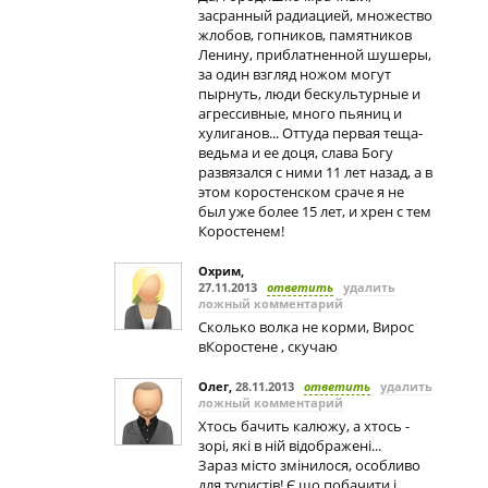
засранный радиацией, множество
жлобов, гопников, памятников
Ленину, приблатненной шушеры,
за один взгляд ножом могут
пырнуть, люди бескультурные и
агрессивные, много пьяниц и
хулиганов... Оттуда первая теща-
ведьма и ее доця, слава Богу
развязался с ними 11 лет назад, а в
этом коростенском сраче я не
был уже более 15 лет, и хрен с тем
Коростенем!
Охрим
,
27.11.2013
ответить
удалить
ложный комментарий
Сколько волка не корми, Вирос
вКоростене , скучаю
Олег
,
28.11.2013
ответить
удалить
ложный комментарий
Хтось бачить калюжу, а хтось -
зорі, які в ній відображені...
Зараз місто змінилося, особливо
для туристів! Є що побачити і