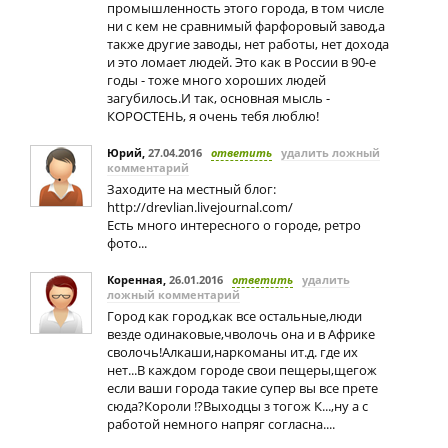
промышленность этого города, в том числе
ни с кем не сравнимый фарфоровый завод,а
также другие заводы, нет работы, нет дохода
и это ломает людей. Это как в России в 90-е
годы - тоже много хороших людей
загубилось.И так, основная мысль -
КОРОСТЕНЬ, я очень тебя люблю!
Юрий
,
27.04.2016
ответить
удалить ложный
комментарий
Заходите на местный блог:
http://drevlian.livejournal.com/
Есть много интересного о городе, ретро
фото...
Коренная
,
26.01.2016
ответить
удалить
ложный комментарий
Город как город,как все остальные,люди
везде одинаковые,чволочь она и в Африке
сволочь!Алкаши,наркоманы ит.д. где их
нет...В каждом городе свои пещеры,щегож
если ваши города такие супер вы все прете
сюда?Короли !?Выходцы з тогож К...,ну а с
работой немного напряг согласна....