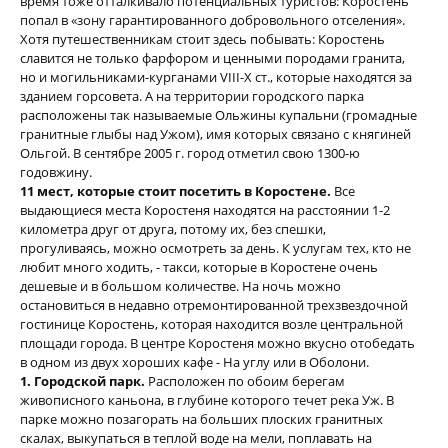
время тоже отталкивало потенциальных туристов: Коростень
попал в «зону гарантированного добровольного отселения».
Хотя путешественникам стоит здесь побывать: Коростень
славится не только фарфором и ценными породами гранита,
но и могильниками-курганами VIII-Х ст., которые находятся за
зданием горсовета. А на территории городского парка
расположены так называемые Ольжины купальни (громадные
гранитные глыбы над Ужом), имя которых связано с княгиней
Ольгой.
В сентябре 2005 г. город отметил свою 1300-ю
годовжину.
11 мест, которые стоит посетить в Коростене.
Все
выдающиеся места Коростеня находятся на расстоянии 1-2
километра друг от друга, потому их, без спешки,
прогуливаясь, можно осмотреть за день. К услугам тех, кто не
любит много ходить, - такси, которые в Коростене очень
дешевые и в большом количестве. На ночь можно
остановиться в недавно отремонтированной трехзвездочной
гостинице Коростень, которая находится возле центральной
площади города. В центре Коростеня можно вкусно отобедать
в одном из двух хороших кафе - На углу или в Оболони.
1. Городской парк.
Расположен по обоим берегам
живописного каньона, в глубине которого течет река Уж. В
парке можно позагорать на больших плоских гранитных
скалах, выкупаться в теплой воде на мели, поплавать на