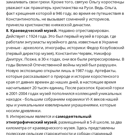
замаливать свои грехи. Кроме того, святую Ольгу коростенцы
уважают как праматерь христианства на Руси. Ведь Ольга,
факт крещения которой в 946 году, во время ее путешествия в
Константинополь, не вызывает сомнений у историков,
принесла христианство княжеской династии.
8. Краеведческий музей.
Недавно отреставрирован.
Действует с 1924 года. Это был первый музей в городе, где
работали энтузиасты музейного дела, известные в Украине
ученые - археологи, этнографы, историки: Федор Козубовский
(первый директор музея), Константин Червяк, Никифор
Дмитрук. Позже, в 30-х годах, они все были репрессированы. В
годы Великой Отечественной войны музей был разрушен.
Новую экспозицию открыли лишь в 1987 году. Артефакты,
которые рассказывают о природе и истории коростенского
края от давних времен до наших дней, в настоящее время
насчитывают 20 тысяч единиц. После раскопок Красной горки
в 2001-2004 годах музей пополнился коллекцией уникальных
находок - большим собранием керамики VI-X веков нашей
эры и уникальными ювелирными украшениями, которые
носили древлянки.
9. Интересным является и
самодеятельный
этнографический музей
, размещенный в 5-й школе, за два
километра от краеведческого музея. Здесь представлены
полесские сельские старожитности и собран старинный