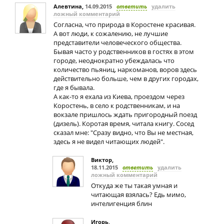
Алевтина
,
14.09.2015
ответить
удалить
ложный комментарий
Согласна, что природа в Коростене красивая.
А вот люди, к сожалению, не лучшие
представители человеческого общества.
Бывая часто у родственников в гостях в этом
городе, неоднократно убеждалась что
количество пьяниц, наркоманов, воров здесь
действительно больше, чем в других городах,
где я бывала.
А как-то я ехала из Киева, проездом через
Коростень, в село к родственникам, и на
вокзале пришлось ждать пригородный поезд
(дизель). Коротая время, читала книгу. Сосед
сказал мне: "Сразу видно, что Вы не местная,
здесь я не видел читающих людей".
Виктор
,
18.11.2015
ответить
удалить
ложный комментарий
Откуда же ты такая умная и
читающая взялась? Едь мимо,
интелигенция блин
Игорь
,