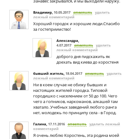
Занавес закрывался, и мы выходили наружу.
Владимир
,
10.05.2017
ответить
удалить
ложный комментарий
Хороший городок и хорошие люди.Спасибо
за гостеприимство!
Александра
,
4.07.2017
ответить
удалить
ложный комментарий
доброго дня пидскажить як
доехать вид киева до коростеня
бывший житель
,
18.04.2017
ответить
удалить
ложный комментарий
Ни в коем случае не обижу бывших и
настоящих жителей городка. Типовой
городишко с населением от 50 до 100. Чего
чего а гопников, наркоманов, алкашей там
хватало. Учебных заведений любого ранга
нет, молодежь по принципу села - в Город.
Галина
,
17.11.2016
ответить
удалить ложный
комментарий
Я очень люблю Коростень, эта родина моей