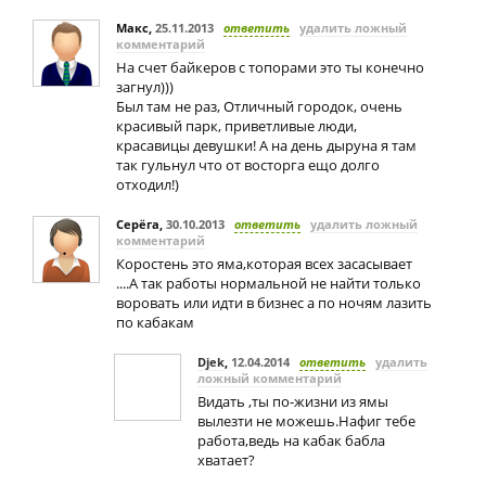
Макс
,
25.11.2013
ответить
удалить ложный
комментарий
На счет байкеров с топорами это ты конечно
загнул)))
Был там не раз, Отличный городок, очень
красивый парк, приветливые люди,
красавицы девушки! А на день дыруна я там
так гульнул что от восторга ещо долго
отходил!)
Серёга
,
30.10.2013
ответить
удалить ложный
комментарий
Коростень это яма,которая всех засасывает
....А так работы нормальной не найти только
воровать или идти в бизнес а по ночям лазить
по кабакам
Djek
,
12.04.2014
ответить
удалить
ложный комментарий
Видать ,ты по-жизни из ямы
вылезти не можешь.Нафиг тебе
работа,ведь на кабак бабла
хватает?