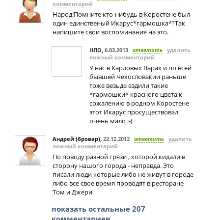
комментарий
Народ!Помните кто-нибудь в Коростене был
один единственый Икарус*гармошка*?Так
напишите свои воспоминания на это.
НЛО
,
6.03.2013
ответить
удалить
ложный комментарий
У нас в Карловых Варах и по всей
бывшей Чехословакии раньше
тоже везьде ездили такие
*гармошки* красного цвета,к
сожалению в родном Коростене
этот Икарус просуществовал
очень малo :-(
Андрей (бровар)
,
22.12.2012
ответить
удалить
ложный комментарий
По поводу разной грязи , которой кидали в
сторону нашого города - неправда. Это
писали люди которые либо не живут в городе
либо все свое время проводят в ресторане
Том и Джери.
показать остальные 207
комментариев