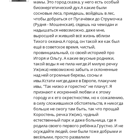
мамы. Это город сказка, у него есть особый
биоэнергетический дух.А какие были
сосновые леса, приедешь, войдёшь в лес,
чтобы добраться от Пугачёвки до Струмочка
(Рудня - Мошенская), сядешь на чемодан и
надышаться невозможно, даже мне,
выросшей и жившей всё жизнь вблизи
Тихого океана.А город, он такой же как был
ещё в советское время, чистый,
провинциальный, со своей историей про
Игоря и Ольгу. А какие вкусные родники,
такой воды я не пила нигде.И милую речку
Уж(ика) невозможно забыть и склоненные
над ней огромные березы, сосны и
ивы.Кстати нигде,даже в Европе, плакучие
ивы, "Так низко и горестно" не плачут. Я
признают к искренней любви и к этому
городу и к его окрестностям, но к сожалению,
в силу сложившихся обстоятельств, я никогда
больше не смогу там быть, так что прощай
Коростень, речка Уж(ик), чудный
естественный парк и даже больница, где я
родила своего первого ребёнка.Грустно. И не
осуждайте людей, они были тоже добрыми и
весёлыми, просто развалили