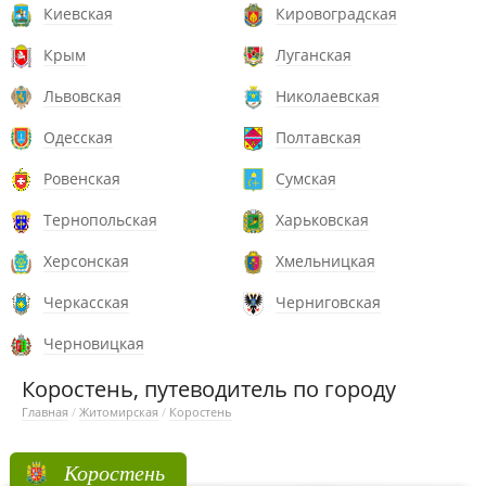
Киевская
Кировоградская
Крым
Луганская
Львовская
Николаевская
Одесская
Полтавская
Ровенская
Сумская
Тернопольская
Харьковская
Херсонская
Хмельницкая
Черкасская
Черниговская
Черновицкая
Коростень, путеводитель по городу
Главная
/
Житомирская
/
Коростень
Коростень