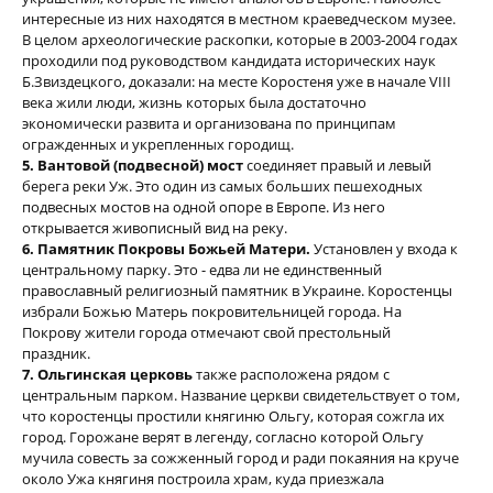
интересные из них находятся в местном краеведческом музее.
В целом археологические раскопки, которые в 2003-2004 годах
проходили под руководством кандидата исторических наук
Б.Звиздецкого, доказали: на месте Коростеня уже в начале VIII
века жили люди, жизнь которых была достаточно
экономически развита и организована по принципам
огражденных и укрепленных городищ.
5. Вантовой (подвесной) мост
соединяет правый и левый
берега реки Уж. Это один из самых больших пешеходных
подвесных мостов на одной опоре в Европе. Из него
открывается живописный вид на реку.
6. Памятник Покровы Божьей Матери.
Установлен у входа к
центральному парку. Это - едва ли не единственный
православный религиозный памятник в Украине. Коростенцы
избрали Божью Матерь покровительницей города. На
Покрову жители города отмечают свой престольный
праздник.
7. Ольгинская церковь
также расположена рядом с
центральным парком. Название церкви свидетельствует о том,
что коростенцы простили княгиню Ольгу, которая сожгла их
город. Горожане верят в легенду, согласно которой Ольгу
мучила совесть за сожженный город и ради покаяния на круче
около Ужа княгиня построила храм, куда приезжала