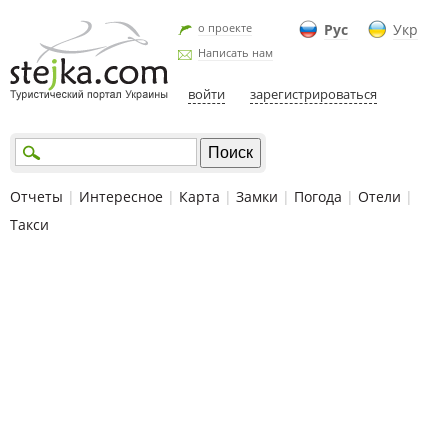
о проекте
Рус
Укр
Написать нам
войти
зарегистрироваться
Отчеты
|
Интересное
|
Карта
|
Замки
|
Погода
|
Отели
|
Такси