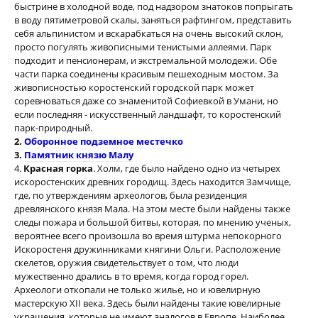
быстрине в холодной воде, под надзором знатоков попрыгать
в воду пятиметровой скалы, заняться рафтингом, представить
себя альпинистом и вскарабкаться на очень высокий склон,
просто погулять живописными тенистыми аллеями. Парк
подходит и пенсионерам, и экстремальной молодежи. Обе
части парка соединены красивым пешеходным мостом. За
живописностью коростенский городской парк может
соревноваться даже со знаменитой Софиевкой в Умани, но
если последняя - искусственный ландшафт, то коростенский
парк-природный.
2.
Оборонное подземное местечко
3.
Памятник князю Малу
4.
Красная горка
. Холм, где было найдено одно из четырех
искоростенских древних городищ. Здесь находится Замчище,
где, по утверждениям археологов, была резиденция
древлянского князя Мала. На этом месте были найдены также
следы пожара и большой битвы, которая, по мнению ученых,
вероятнее всего произошла во время штурма непокорного
Искоростеня дружинниками княгини Ольги. Расположение
скелетов, оружия свидетельствует о том, что люди
мужественно дрались в то время, когда город горел.
Археологи откопали не только жилье, но и ювелирную
мастерскую ХІІ века. Здесь были найдены такие ювелирные
украшения, которые не имеют аналогов в Европе. Наиболее