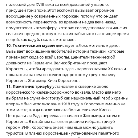
полесский дом XVIII века со всей домашней утварью,
присущей той эпохе. Этот экспонат вызывает огромное
восхищение у современных горожан, потому что он дает
возможность перенестись во времени на два века назад,
почувствовать атмосферу, которая господствовала в жилье их
сельских предков, коснуться таких забытых в настоящее время
вещей, как кадуб, скалка, мотовило.
10. Технический музей
действует в Локомотивном депо.
Вызывает восхищение любителей истории техники, которые
приезжают сюда со всей Европы. Ценители технической
древности из Германии, Великобритании посещают
Коростень, чтобы арендовать здесь паровоз начала ХХ века и
покататься на нем по железнодорожному треугольнику
Коростень-Житомир-Киев-Коростень.
11. Памятник тризубу
установлен в скверике около
коростенского железнодорожного вокзала. Место для него
выбрали не случайно: тризуб как национальный герб Украины
впервые был использован в 1918 году в Коростене именно на
этом месте, когда после захвата большевиками Киева
Центральная Рада переехала сначала в Житомир, а затем в
Коростень. В штабном вагоне и решили избрать тризуб
гербом УНР. Коростень знает, чем еще можно удивить
туристов. В планах коростенцев - установление памятного