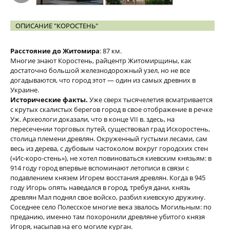
ОПИСАНИЕ "КОРОСТЕНЬ"
Расстояние до Житомира
: 87 км.
Многие знают Коростень, райцентр Житомирщины, как
достаточно большой железнодорожный узел, но не все
догадываются, что город этот — один из самых древних в
Украине.
Исторические факты.
Уже сверх тысячелетия всматривается
с крутых скалистых берегов город в свое отображение в речке
Уж. Археологи доказали, что в конце VII в. здесь, на
пересечении торговых путей, существовал град Искоростень,
столица племени древлян. Окруженный густыми лесами, сам
весь из дерева, с дубовым частоколом вокруг городских стен
(«Ис-коро-стень»), не хотел повиноваться киевским князьям: в
914 году город впервые вспоминают летописи в связи с
подавлением князем Игорем восстания древлян. Когда в 945
году Игорь опять наведался в город, требуя дани, князь
древлян Мал поднял свое войско, разбил киевскую дружину.
Соседнее село Полесское многие века звалось Могильным: по
преданию, именно там похоронили древляне убитого князя
Игоря, насыпав на его могиле курган.