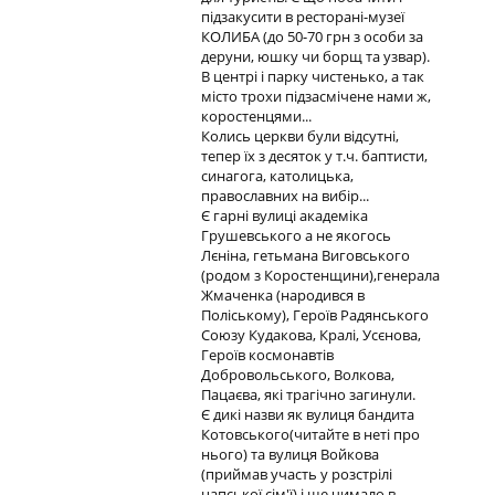
підзакусити в ресторані-музеї
КОЛИБА (до 50-70 грн з особи за
деруни, юшку чи борщ та узвар).
В центрі і парку чистенько, а так
місто трохи підзасмічене нами ж,
коростенцями...
Колись церкви були відсутні,
тепер їх з десяток у т.ч. баптисти,
синагога, католицька,
православних на вибір...
Є гарні вулиці академіка
Грушевського а не якогось
Лєніна, гетьмана Виговського
(родом з Коростенщини),генерала
Жмаченка (народився в
Поліському), Героїв Радянського
Союзу Кудакова, Кралі, Усєнова,
Героїв космонавтів
Добровольського, Волкова,
Пацаєва, які трагічно загинули.
Є дикі назви як вулиця бандита
Котовського(читайте в неті про
нього) та вулиця Войкова
(приймав участь у розстрілі
цапської сім'ї) і ще чимало в