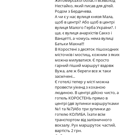
Житомирської області Всеволод
Нестайко, який писав для дітей.
Родом з Бердичева.
А чи є у нас вулиця князя Мала,
щоб в центрі? Або щоб в центрі
вулиця Малого Герба України?. І
ще, є вулиця анархістів Сакко і
Ванцетті, а чомусь нема вулиці
Батьки Махна!!!
В Коростені з десяток пішоходних
місточків і мостищ, кожним з яких
можна милуватися. Є просто
гарний піший маршрут вздовж
Вужа, але ж береги все ж таки
засмічені...
Є готелі,і тепер у місті можна
провести уікенд з коханою
людиною. В центрі дійсно чисто, а
готель КОРОСТЕНЬ прямо в
центрі (дві зупинки маршрутками
№1 та №7)Або три зупинки до
готелю КОЛИБА. Їхати всім
транспортом від залізничного
вокзалу. Рух маршруток частий,
вартість 2 грн.