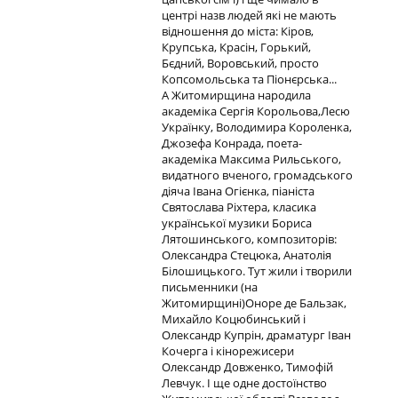
центрі назв людей які не мають
відношення до міста: Кіров,
Крупська, Красін, Горький,
Бєдний, Воровський, просто
Копсомольська та Піонєрська...
А Житомирщина народила
академіка Сергія Корольова,Лесю
Українку, Володимира Короленка,
Джозефа Конрада, поета-
академіка Максима Рильського,
видатного вченого, громадського
діяча Івана Огієнка, піаніста
Святослава Ріхтера, класика
української музики Бориса
Лятошинського, композиторів:
Олександра Стецюка, Анатолія
Білошицького. Тут жили і творили
письменники (на
Житомирщині)Оноре де Бальзак,
Михайло Коцюбинський і
Олександр Купрін, драматург Іван
Кочерга і кінорежисери
Олександр Довженко, Тимофій
Левчук. І ще одне достоїнство