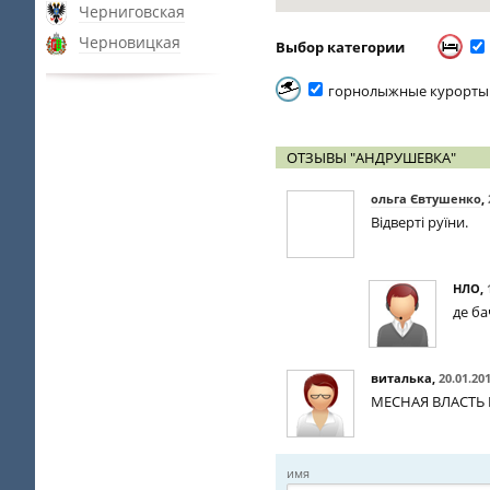
Черниговская
Черновицкая
Выбор категории
горнолыжные курорты
ОТЗЫВЫ "АНДРУШЕВКА"
ольга Євтушенко
,
Відверті руїни.
НЛО
,
де ба
виталька
,
20.01.20
МЕСНАЯ ВЛАСТЬ 
имя