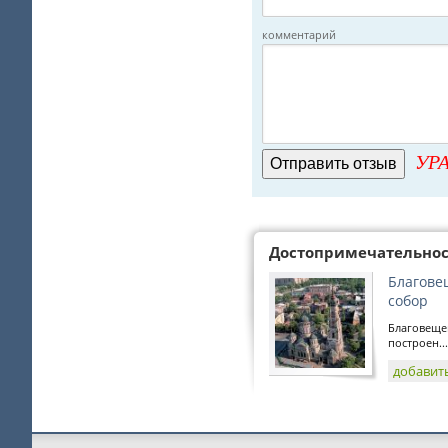
комментарий
УРА
Достопримечательно
Благове
собор
Благовеще
построен...
добавит