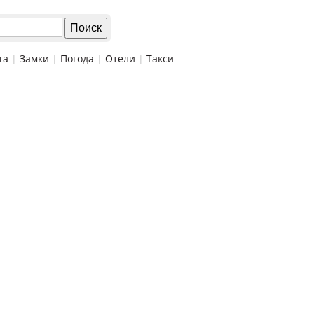
та
|
Замки
|
Погода
|
Отели
|
Такси