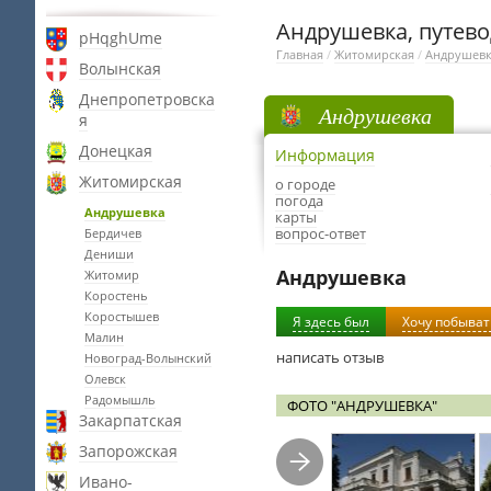
Андрушевка, путево
pHqghUme
Главная
/
Житомирская
/
Андрушев
Волынская
Днепропетровска
Андрушевка
я
Донецкая
Информация
Житомирская
о городе
погода
Андрушевка
карты
вопрос-ответ
Бердичев
Дениши
Андрушевка
Житомир
Коростень
Коростышев
Я здесь был
Хочу побыват
Малин
написать отзыв
Новоград-Волынский
Олевск
Радомышль
ФОТО "АНДРУШЕВКА"
Закарпатская
Запорожская
Ивано-