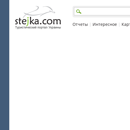
Отчеты
|
Интересное
|
Кар