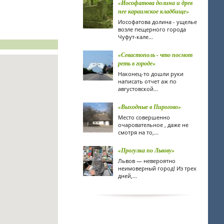
«Иософатова долина и древ
нее караимское кладбище»
Иософатова долина - ущелье
возле пещерного города
Чуфут-кале...
«Севастополь - что посмот
реть в городе»
Наконец-то дошли руки
написать отчет аж по
августовской...
«Выходные в Пирогово»
Место совершенно
очаровательное , даже не
смотря на то,...
«Прогулка по Львову»
Львов — невероятно
неимоверный город! Из трех
дней,...