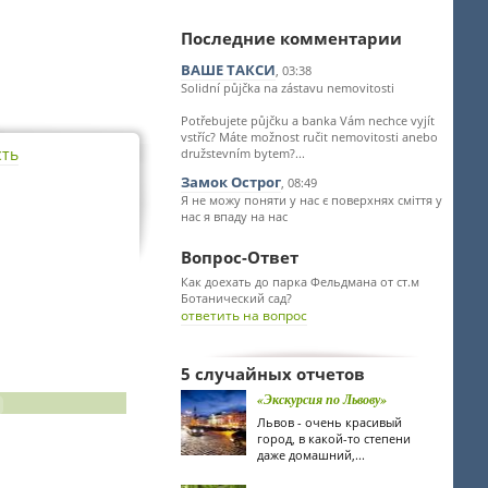
Последние комментарии
ВАШЕ ТАКСИ
, 03:38
Solidní půjčka na zástavu nemovitosti
Potřebujete půjčku a banka Vám nechce vyjít
vstříc? Máte možnost ručit nemovitosti anebo
сть
družstevním bytem?...
Замок Острог
, 08:49
Я не можу поняти у нас є поверхнях сміття у
нас я впаду на нас
Вопрос-Ответ
Как доехать до парка Фельдмана от ст.м
Ботанический сад?
ответить на вопрос
5 случайных отчетов
«Экскурсия по Львову»
Львов - очень красивый
город, в какой-то степени
даже домашний,...