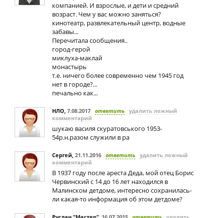
компанией. И взрослые, и дети и средний
возраст. Чем у вас можно заняться?
кинотеатр, развлекательный центр, водные
забавы...
Перечитала сообщения..
город-герой
миклуха-маклай
монастырь
т.е. ничего более современно чем 1945 год
нет в городе?...
печально как...
НЛО
,
7.08.2017
ответить
удалить ложный
комментарий
шукаю василя скуратовського 1953-
54р.н.разом служили в ра
Сергей
,
21.11.2016
ответить
удалить ложный
комментарий
В 1937 году после ареста Деда, мой отец Борис
Червинский с 14 до 16 лет находился в
Малинском детдоме, интересно сохранилась-
ли какая-то информация об этом детдоме?
Руслан "Мастер"
,
16.07.2015
ответить
удалить