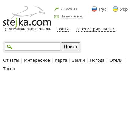
о проекте
Рус
Укр
Написать нам
войти
зарегистрироваться
Отчеты
|
Интересное
|
Карта
|
Замки
|
Погода
|
Отели
|
Такси