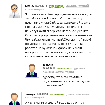
Елена
,
16.06.2013
ответить
удалить ложный
комментарий
Я приезжала в Ваш город на летние каникулы
аж с Дальнего Востока. У меня там на ул.
Шевченко жили бабушка с дедушкой (возле
сквера им.Зои Космодемьянской). На карте
не могу найти сквер, его наверное уже нет .
Об этом городе самые теплые воспоминания.
Чистый, зеленый, уютный.Обалденный парк!
Возле кинотеатра кусты роз!!!! Дедушка
работал на бумажной фабрики. У меня
наверное осталось много родственников, но
к сожалению ничего о них не знаю.
Татьяна
,
30.05.2016
ответить
удалить
ложный комментарий
здрвствуйте,а как фамилия
родственников или номер дома
по шевченко?
тамара
,
1.02.2013
ответить
удалить ложный
комментарий
живу в малине шестой год а думаю что я