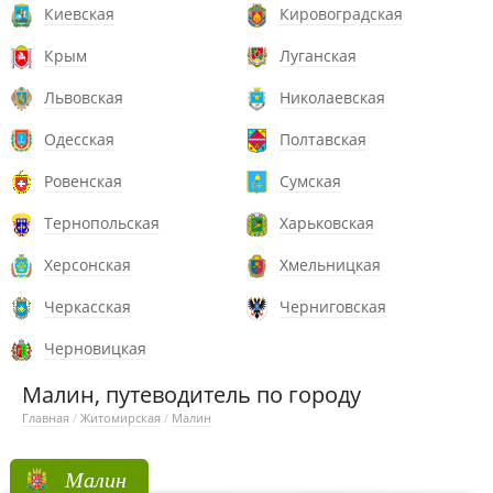
Киевская
Кировоградская
Крым
Луганская
Львовская
Николаевская
Одесская
Полтавская
Ровенская
Сумская
Тернопольская
Харьковская
Херсонская
Хмельницкая
Черкасская
Черниговская
Черновицкая
Малин, путеводитель по городу
Главная
/
Житомирская
/
Малин
Малин