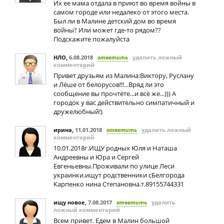
Их ее мама отдала в приют во время войны в
самом городе или недалеко от этого места.
Был ли в Малине детский дом во время
войны? Или может где-то рядом??
Подскажите пожалуйста
НЛО
,
6.08.2018
ответить
удалить ложный
комментарий
Привет друзьям из Малина:Виктору, Руслану
и Лёше от белорусов!!!...Вряд ли это
сообщение вы прочтёте...и всё же...))) А
городок у вас действительно симпатичный и
дружелюбный!)
ирина
,
11.01.2018
ответить
удалить ложный
комментарий
10.01.2018г.ИЩУ родных Юля и Наташа
Андреевны и Юра и Сергей
Евгеньевны.Проживали по улице Леси
украинки.ищут родственники сБелгорода
Карпенко нина Степановна.т.89155744331
ищу новое
,
7.08.2017
ответить
удалить
ложный комментарий
Всем привет. Едем в Малин большой