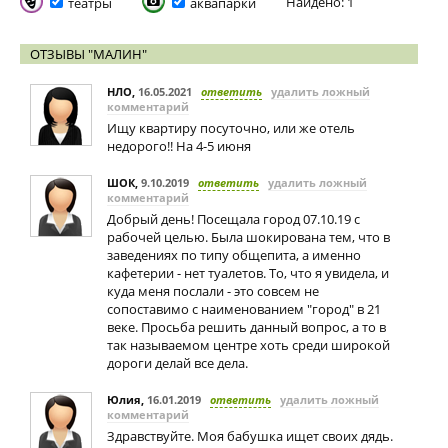
Найдено: 1
театры
аквапарки
ОТЗЫВЫ "МАЛИН"
НЛО
,
16.05.2021
ответить
удалить ложный
комментарий
Ищу квартиру посуточно, или же отель
недорого!! На 4-5 июня
ШОК
,
9.10.2019
ответить
удалить ложный
комментарий
Добрый день! Посещала город 07.10.19 с
рабочей целью. Была шокирована тем, что в
заведениях по типу общепита, а именно
кафетерии - нет туалетов. То, что я увидела, и
куда меня послали - это совсем не
сопоставимо с наименованием "город" в 21
веке. Просьба решить данный вопрос, а то в
так называемом центре хоть среди широкой
дороги делай все дела.
Юлия
,
16.01.2019
ответить
удалить ложный
комментарий
Здравствуйте. Моя бабушка ищет своих дядь.