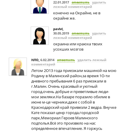
22.01.2017
ответить
удалить
ложный комментарий
конечно на Окрайне, не в
окрайне же.
pavlvl
,
30.05.2019
ответить
удалить
ложный комментарий
окраина или краюха твоих
усохших мозгов
НЛО
,
6.02.2014
ответить
удалить ложный
комментарий
Летом 2О13 года приезжали машиной на мою
Родину в Малинский район,за время 1О-ти
дневного пребывания 6 раз приезжали в
г.Малин. Очень красивый и уютный
город,очень добрые и преветливые люди-
мои земляки.На базаре поразило обилие в
июне м-це черники,даже с собой в
Краснодарский край привезли 2 ведра. Внучке
Кате показал ценр города,городской
парк,Мемориал Героев Малинского
подполья.Всё это произвело на нас
определённое впечатление. Я горжусь