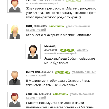
ложный комментарий
Живу в этом прекрасном г.Малин с рождения,
уже 42года. Только что закинул немного фото
этого прекрастного родного края. ;)
НЛО
,
20.02.2015
ответить
удалить ложный
комментарий
Кто знает о знахарьке в Малине,напишите
Михаил
,
24.06.2015
ответить
удалить
ложный комментарий
Якщо знайдеш бабку повідомите
мене буд ласка!
Виктория
,
2.06.2014
ответить
удалить ложный
комментарий
В Малине меня обокрали... Остерегайтесь
таксистов на темных иномарках !
сонечко
,
6.05.2014
ответить
удалить ложный
комментарий
скажите пожалуйста где можно найти
памятный знак на месте основания Малина?