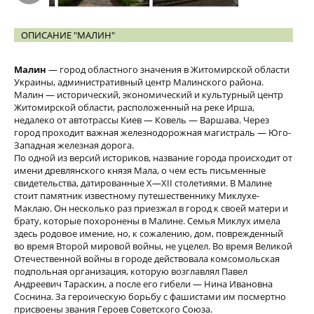
ОПИСАНИЕ "МАЛИН"
Малин
— город областного значения в Житомирской области
Украины, административный центр Малинского района.
Малин — исторический, экономический и культурный центр
Житомирской области, расположенный на реке Ирша,
недалеко от автотрассы Киев — Ковель — Варшава. Через
город проходит важная железнодорожная магистраль — Юго-
Западная железная дорога.
По одной из версий историков, название города происходит от
имени древлянского князя Мала, о чем есть письменные
свидетельства, датированные X—XII столетиями. В Малине
стоит памятник известному путешественнику Миклухе-
Маклаю. Он несколько раз приезжал в город к своей матери и
брату, которые похоронены в Малине. Семья Миклух имела
здесь родовое имение, но, к сожалению, дом, поврежденный
во время Второй мировой войны, не уцелел. Во время Великой
Отечественной войны в городе действовала комсомольская
подпольная организация, которую возглавлял Павел
Андреевич Тараскин, а после его гибели — Нина Ивановна
Соснина. За героическую борьбу с фашистами им посмертно
присвоены звания Героев Советского Союза.