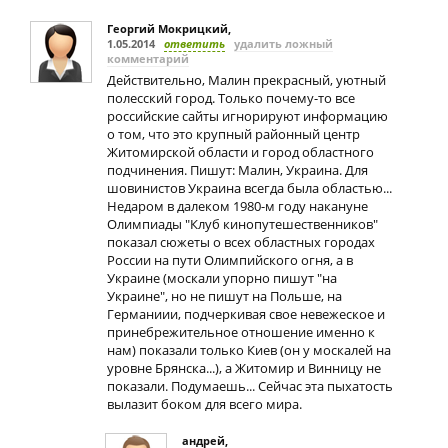
Георгий Мокрицкий
,
1.05.2014
ответить
удалить ложный
комментарий
Действительно, Малин прекрасный, уютный
полесский город. Только почему-то все
российские сайты игнорируют информацию
о том, что это крупный районный центр
Житомирской области и город областного
подчинения. Пишут: Малин, Украина. Для
шовинистов Украина всегда была областью...
Недаром в далеком 1980-м году накануне
Олимпиады "Клуб кинопутешественников"
показал сюжеты о всех областных городах
России на пути Олимпийского огня, а в
Украине (москали упорно пишут "на
Украине", но не пишут на Польше, на
Германиии, подчеркивая свое невежеское и
принебрежительное отношение именно к
нам) показали только Киев (он у москалей на
уровне Брянска...), а Житомир и Винницу не
показали. Подумаешь... Сейчас эта пыхатость
вылазит боком для всего мира.
андрей
,