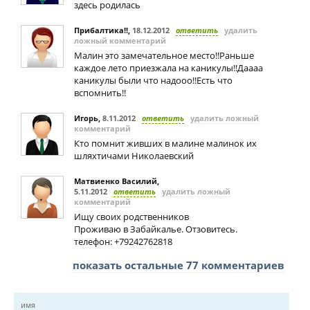
здесь родилась
Прибалтика!!
,
18.12.2012
ответить
удалить
ложный комментарий
Малин это замечательное место!!Раньше
каждое лето приезжала на каникулы!!Даааа
каникулы были что надооо!!Есть что
вспомнить!!
Игорь
,
8.11.2012
ответить
удалить ложный
комментарий
Кто помнит живших в малине малинок их
шляхтичами Николаевский
Матвиенко Василий
,
5.11.2012
ответить
удалить ложный
комментарий
Ищу своих родственников
Проживаю в Забайкалье. Отзовитесь.
телефон: +79242762818
показать остальные 77 комментариев
имя