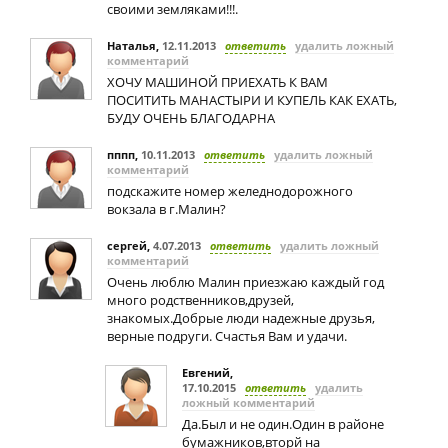
своими земляками!!!.
Наталья
,
12.11.2013
ответить
удалить ложный
комментарий
ХОЧУ МАШИНОЙ ПРИЕХАТЬ К ВАМ
ПОСИТИТЬ МАНАСТЫРИ И КУПЕЛЬ КАК ЕХАТЬ,
БУДУ ОЧЕНЬ БЛАГОДАРНА
пппп
,
10.11.2013
ответить
удалить ложный
комментарий
подскажите номер желеднодорожного
вокзала в г.Малин?
сергей
,
4.07.2013
ответить
удалить ложный
комментарий
Очень люблю Малин приезжаю каждый год
много родственников,друзей,
знакомых.Добрые люди надежные друзья,
верные подруги. Счастья Вам и удачи.
Евгений
,
17.10.2015
ответить
удалить
ложный комментарий
Да.Был и не один.Один в районе
бумажников,вторй на