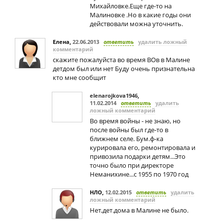
Михайловке.Еще где-то на
Малиновке .Но в какие годы они
действовали можна уточнить.
Елена
,
22.06.2013
ответить
удалить ложный
комментарий
скажите пожалуйста во время ВОв в Малине
детдом был или нет Буду очень признательна
кто мне сообщит
elenarojkova1946
,
11.02.2014
ответить
удалить
ложный комментарий
Во время войны - не знаю, но
после войны был где-то в
ближнем селе. Бум.ф-ка
курировала его, ремонтировала и
привозила подарки детям...Это
точно было при директоре
Неманихине...с 1955 по 1970 год
НЛО
,
12.02.2015
ответить
удалить
ложный комментарий
Нет,дет.дома в Малине не было.