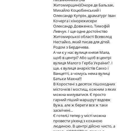
Житомирщині)Оноре де Бальзак,
Михайло Коцюбинський і
Олександр Купрін, драматург Іван
Кочерга і кінорежисери
Олександр Довженко, Тимофій
Левчук. І ще одне достоїнство
Житомирської області Всеволод
Нестайко, який писав для дітей.
Родом з Бердичева.
А чи є у нас вулиця князя Мала,
щоб в центрі? Або щоб в центрі
вулиця Малого Герба України?. І
ще, є вулиця анархістів Сакко і
Ванцетті, а чомусь нема вулиці
Батьки Махна!!!
В Коростені з десяток пішоходних
місточків і мостищ, кожним з яких
можна милуватися. Є просто
гарний піший маршрут вздовж
Вужа, але ж береги все ж таки
засмічені...
Є готелі,і тепер у місті можна
провести уікенд з коханою
людиною. В центрі дійсно чисто, а