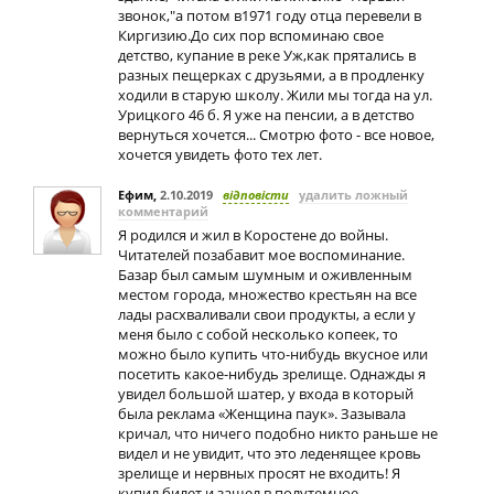
звонок,"а потом в1971 году отца перевели в
Киргизию.До сих пор вспоминаю свое
детство, купание в реке Уж,как прятались в
разных пещерках с друзьями, а в продленку
ходили в старую школу. Жили мы тогда на ул.
Урицкого 46 б. Я уже на пенсии, а в детство
вернуться хочется... Смотрю фото - все новое,
хочется увидеть фото тех лет.
Ефим
,
2.10.2019
відповісти
удалить ложный
комментарий
Я родился и жил в Коростене до войны.
Читателей позабавит мое воспоминание.
Базар был самым шумным и оживленным
местом города, множество крестьян на все
лады расхваливали свои продукты, а если у
меня было с собой несколько копеек, то
можно было купить что-нибудь вкусное или
посетить какое-нибудь зрелище. Однажды я
увидел большой шатер, у входа в который
была реклама «Женщина паук». Зазывала
кричал, что ничего подобно никто раньше не
видел и не увидит, что это леденящее кровь
зрелище и нервных просят не входить! Я
купил билет и зашел в полутемное