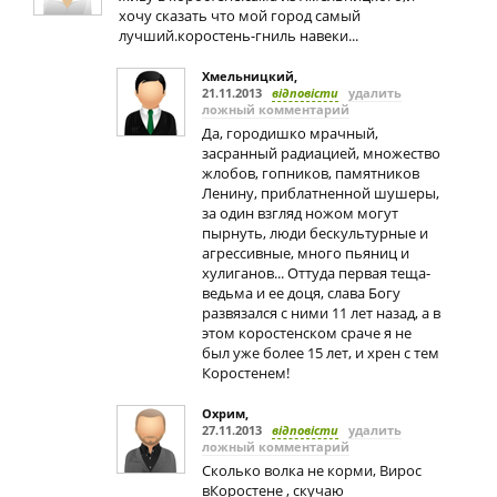
хочу сказать что мой город самый
лучший.коростень-гниль навеки...
Хмельницкий
,
21.11.2013
відповісти
удалить
ложный комментарий
Да, городишко мрачный,
засранный радиацией, множество
жлобов, гопников, памятников
Ленину, приблатненной шушеры,
за один взгляд ножом могут
пырнуть, люди бескультурные и
агрессивные, много пьяниц и
хулиганов... Оттуда первая теща-
ведьма и ее доця, слава Богу
развязался с ними 11 лет назад, а в
этом коростенском сраче я не
был уже более 15 лет, и хрен с тем
Коростенем!
Охрим
,
27.11.2013
відповісти
удалить
ложный комментарий
Сколько волка не корми, Вирос
вКоростене , скучаю