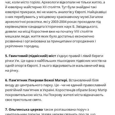
час, коли місто горіло. Археологи відкопали не тільки житло, а
й ювелірну майстерню ХІІ століття. Тут були знайдені такі
ювелірні прикраси, які не мають аналогів у Європі. Найцікавіші
з них перебувають у місцевому краєзнавчому музеї.Загалом
археологічні розкопки, які у 2003-2004 роках проходили під
керівництвом кандидата історичних наук Б. Звіздецького,
довели: на місці Коростеня вже на початку VIII століття
мешкали люди, життя яких було достатньо економічно
розвинена і організована за принципами огороджених і
укріплених городищ.
5. Гвинтовий (підвісний) міст
з'єднує правий і лівий береги
річки Уж. Це одна з найбільших пішохідних підвісних мостів на
одній опорі в Європі. З нього відкривається мальовничий вид
на річку.
6. Пам'ятник Покрови Божої Матері.
Встановлений біля
входу до центрального парку. Це - чи не єдиний православний
релігійний пам'ятник в Україні. Коростенців обрали Божу Матір
покровителькою міста. На Покрову жителі міста відзначають
своє престольне свято.
7. Ольгинська церква
також розташована поруч з
центральним парком. Назва церкви свідчить про те, що