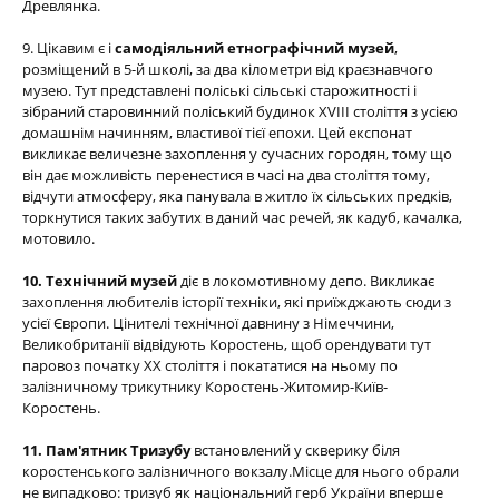
Древлянка.
9. Цікавим є і
самодіяльний етнографічний музей
,
розміщений в 5-й школі, за два кілометри від краєзнавчого
музею. Тут представлені поліські сільські старожитності і
зібраний старовинний поліський будинок XVIII століття з усією
домашнім начинням, властивої тієї епохи. Цей експонат
викликає величезне захоплення у сучасних городян, тому що
він дає можливість перенестися в часі на два століття тому,
відчути атмосферу, яка панувала в житло їх сільських предків,
торкнутися таких забутих в даний час речей, як кадуб, качалка,
мотовило.
10. Технічний музей
діє в локомотивному депо. Викликає
захоплення любителів історії техніки, які приїжджають сюди з
усієї Європи. Цінителі технічної давнину з Німеччини,
Великобританії відвідують Коростень, щоб орендувати тут
паровоз початку ХХ століття і покататися на ньому по
залізничному трикутнику Коростень-Житомир-Київ-
Коростень.
11. Пам'ятник Тризубу
встановлений у скверику біля
коростенського залізничного вокзалу.Місце для нього обрали
не випадково: тризуб як національний герб України вперше