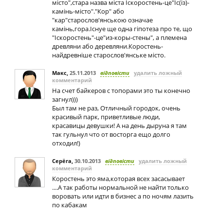
місто",стара назва міста Іскоростень-це"Іс(із)-
камінь-місто"."Кор" або
"кар"старослов'янською означае
камінь,гора.Існуе ще одна гіпотеза про те, що
"Іскоростень"-це"из-коры-стены", а племена
древляни або деревляни.Коростень-
найдревніше старослов'янське місто.
Макс
,
25.11.2013
відповісти
удалить ложный
комментарий
На счет байкеров с топорами это ты конечно
загнул)))
Был там не раз, Отличный городок, очень
красивый парк, приветливые люди,
красавицы девушки! А на день дыруна я там
так гульнул что от восторга ещо долго
отходил!)
Серёга
,
30.10.2013
відповісти
удалить ложный
комментарий
Коростень это яма,которая всех засасывает
....А так работы нормальной не найти только
воровать или идти в бизнес а по ночям лазить
по кабакам