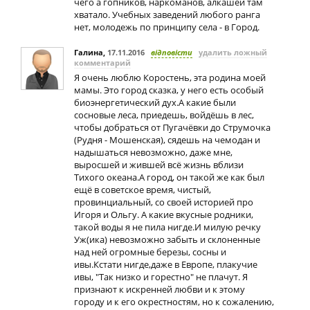
чего а гопников, наркоманов, алкашей там
хватало. Учебных заведений любого ранга
нет, молодежь по принципу села - в Город.
Галина
,
17.11.2016
відповісти
удалить ложный
комментарий
Я очень люблю Коростень, эта родина моей
мамы. Это город сказка, у него есть особый
биоэнергетический дух.А какие были
сосновые леса, приедешь, войдёшь в лес,
чтобы добраться от Пугачёвки до Струмочка
(Рудня - Мошенская), сядешь на чемодан и
надышаться невозможно, даже мне,
выросшей и жившей всё жизнь вблизи
Тихого океана.А город, он такой же как был
ещё в советское время, чистый,
провинциальный, со своей историей про
Игоря и Ольгу. А какие вкусные родники,
такой воды я не пила нигде.И милую речку
Уж(ика) невозможно забыть и склоненные
над ней огромные березы, сосны и
ивы.Кстати нигде,даже в Европе, плакучие
ивы, "Так низко и горестно" не плачут. Я
признают к искренней любви и к этому
городу и к его окрестностям, но к сожалению,