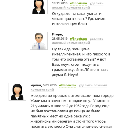
18.11.2015
відповісти
удалить
ложный комментарий
Откуда же ты такая умная и
читающая взялась? Едь мимо,
интелигенция блин
Игорь
,
28.05.2019
відповісти
удалить
ложный комментарий
Ну таки да, женщина
интеллигентная, и что плохого в
том что оставила отзыв? А вот
Вам, неуч, стоит подучить
грамматику. ИнтеЛЛигентная с
двумя Л. Неуч!
ирина
,
5.01.2015
відповісти
удалить ложный
комментарий
мое детство прошло в этом сказочном городе
Жили мы в военном городке по ул Урицкого
21 училась в школе 2 до1962года Город еще
не был восстановлен до конца не было
памятных мест но одна река Уж с
живописными берегами стоит того чтобы
посетить это место Она снится мне во сне как