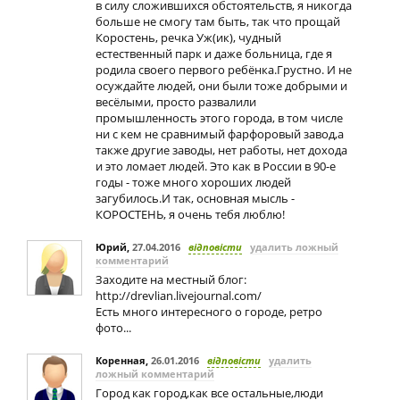
в силу сложившихся обстоятельств, я никогда
больше не смогу там быть, так что прощай
Коростень, речка Уж(ик), чудный
естественный парк и даже больница, где я
родила своего первого ребёнка.Грустно. И не
осуждайте людей, они были тоже добрыми и
весёлыми, просто развалили
промышленность этого города, в том числе
ни с кем не сравнимый фарфоровый завод,а
также другие заводы, нет работы, нет дохода
и это ломает людей. Это как в России в 90-е
годы - тоже много хороших людей
загубилось.И так, основная мысль -
КОРОСТЕНЬ, я очень тебя люблю!
Юрий
,
27.04.2016
відповісти
удалить ложный
комментарий
Заходите на местный блог:
http://drevlian.livejournal.com/
Есть много интересного о городе, ретро
фото...
Коренная
,
26.01.2016
відповісти
удалить
ложный комментарий
Город как город,как все остальные,люди