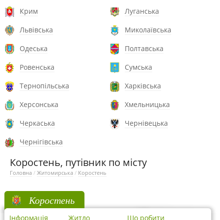
Крим
Луганська
Львівська
Миколаївська
Одеська
Полтавська
Ровенська
Сумська
Тернопільська
Харківська
Херсонська
Хмельницька
Черкаська
Чернівецька
Чернігівська
Коростень, путівник по місту
Головна
/
Житомирська
/
Коростень
Коростень
Інформація
Житло
Що робити