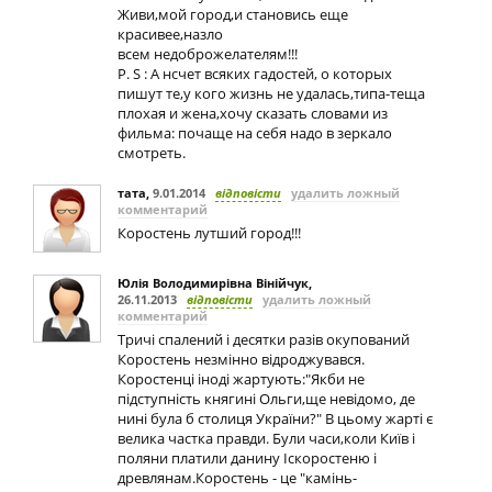
Живи,мой город,и становись еще
красивее,назло
всем недоброжелателям!!!
P. S : А нсчет всяких гадостей, о которых
пишут те,у кого жизнь не удалась,типа-теща
плохая и жена,хочу сказать словами из
фильма: почаще на себя надо в зеркало
смотреть.
тата
,
9.01.2014
відповісти
удалить ложный
комментарий
Коростень лутший город!!!
Юлія Володимирівна Вінійчук
,
26.11.2013
відповісти
удалить ложный
комментарий
Тричі спалений і десятки разів окупований
Коростень незмінно відроджувався.
Коростенці іноді жартують:"Якби не
підступність княгині Ольги,ще невідомо, де
нині була б столиця України?" В цьому жарті є
велика частка правди. Були часи,коли Київ і
поляни платили данину Іскоростеню і
древлянам.Коростень - це "камінь-