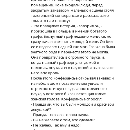
помещение. Пока входили люди, перед
закрытым занавесом маленькой сцены стоял
толстенький конферансье и рассказывал о
том, что нам покажут.
- Эта правдивая история, - говорил он, -
произошла в Польше, в имении богатого
графа. Беспутный граф недавно женился, но
сразу начал изменять молодой жене. Он бил
ее и издевался над ней как мог. Его жена была
знатного рода и перенести этого не могла.
Она превратилась в огромного паука, и,
когда пьяный граф вернулся домой в
полночь, опутала его паутиной и высосала из
него всю кровь.
После этого конферансье открывал занавес и
на небольшом постаменте мы увидели
огромного, искусно сделанного зеленого
паука, у которого была настоящая живая
женская голова! Конферансье спросил:
- Правда ли, что вы были молодой и красивой
девушкой?
- Правда, - сказала голова паука.
- Вы не жалеете о том, что сделали?
- Не жалею. Так ему и надо!