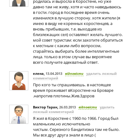
родилась и выросла в Коростене, но уже
давно там не живу, хотя и часто наведываюсь
в гости. город в последнее время очень
изменился в лучшую сторону. хотя жители (я
имею в виду не коренных коростенцев, а
вновь прибывших, т.е. выходцев из
близлежащих сел) оставляют желать лучшего.
мой совет туристам: если захотите обратиться
к местным с каким-либо вопросом,
старайтесь выбирать более интеллигентные
лица. только в этом случае вы вероятнее
всего получите адекватный ответ.
елена
,
13.04.2013
відповісти
удалить ложный
комментарий
Про кого ты спрашиваешь. в настоящее
время проживает вКоростене на Броваре
.напротив плотины.Жив.Здоров
Виктор Таран
,
26.03.2013
відповісти
удалить
ложный комментарий
Я жил в Коростене с 1960 по 1966. Город был
маленьким,но ислючительно
чистым. Серезного бандитизма там не было.
Мы все друг друга знали в лицо (