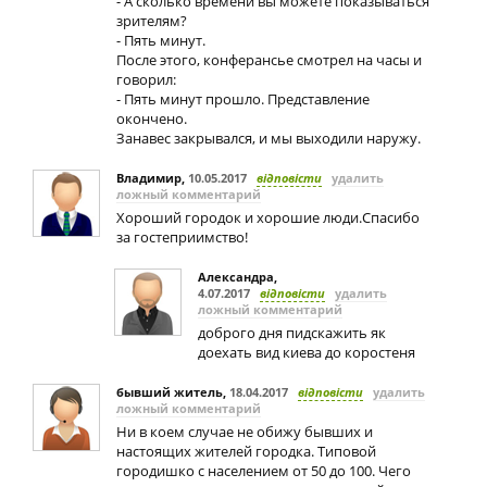
- А сколько времени вы можете показываться
зрителям?
- Пять минут.
После этого, конферансье смотрел на часы и
говорил:
- Пять минут прошло. Представление
окончено.
Занавес закрывался, и мы выходили наружу.
Владимир
,
10.05.2017
відповісти
удалить
ложный комментарий
Хороший городок и хорошие люди.Спасибо
за гостеприимство!
Александра
,
4.07.2017
відповісти
удалить
ложный комментарий
доброго дня пидскажить як
доехать вид киева до коростеня
бывший житель
,
18.04.2017
відповісти
удалить
ложный комментарий
Ни в коем случае не обижу бывших и
настоящих жителей городка. Типовой
городишко с населением от 50 до 100. Чего