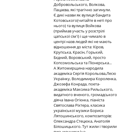
Добровольського, Волкова,
Пацаєва, які трагічно загинули.
Є дикі назви як вулиця бандита
Котовського(читайте в неті про
нього) та вулиця Войкова
(приймав участь у розстрілі
цапської сім'ї) і ще чимало в
центрі назв людей які не мають
відношення до міста: Кіров,
Крупська, Красін, Горький,
Бєдний, Воровський, просто
Копсомольська та Піонєрська...
А Житомирщина народила
академіка Сергія Корольова,Лесю
Українку, Володимира Короленка,
Джозефа Конрада, поета-
академіка Максима Рильського,
видатного вченого, громадського
діяча Івана Огієнка, піаніста
Святослава Ріхтера, класика
української музики Бориса
Лятошинського, композиторів:
Олександра Стецюка, Анатолія
Білошицького. Тут жили і творили
письменники (на