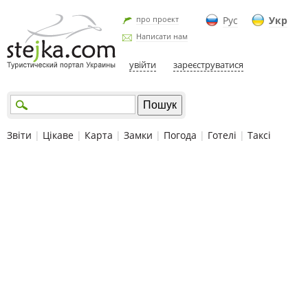
про проект
Рус
Укр
Написати нам
увійти
зареєструватися
Звіти
|
Цікаве
|
Карта
|
Замки
|
Погода
|
Готелі
|
Таксі