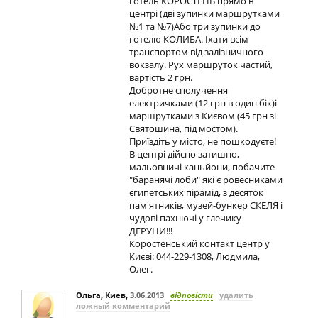
готель КОРОСТЕНЬ прямо в
центрі (дві зупинки маршрутками
№1 та №7)Або три зупинки до
готелю КОЛИБА. Їхати всім
транспортом від залізничного
вокзалу. Рух маршруток частий,
вартість 2 грн.
Добротне сполучення
електричками (12 грн в один бік)і
маршрутками з Києвом (45 грн зі
Святошина, під мостом).
Приїздіть у місто, не пошкодуєте!
В центрі дійсно затишно,
мальовничі каньйони, побачите
"баранячі лоби" які є ровесниками
єгипетських пірамід, з десяток
пам'ятників, музей-бункер СКЕЛЯ і
чудові пахнючі у глечику
ДЕРУНИ!!!
Коростенський контакт центр у
Києві: 044-229-1308, Людмила,
Олег.
Ольга, Киев
,
3.06.2013
відповісти
удалить
ложный комментарий