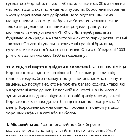
сусідство з Чорнобильською АС (всього якихось 80 км) довгий
час теж відштовхує потенційних туристів: Коростень потрапив
у «зону гарантованого добровільного відселення». Хоча
мандрівникам варто тут побувати: Коростень славиться не
тільки порцеляною та цінними породами граніту, а й
могильниками-курганами VIII-Х ст., Які перебувають за
будівлею міськради. А на території міського парку розташовані
так звані Ольжині купальні (величезні гранітні брили над
вужем), ім'я яких пов'язано з княгинею Ольгою. У вересні 2005
р. місто відзначило своє 1300-ю годовжіну.
1
1 місць, які варто відвідати в Коростені.
Усі визначні місця
Коростеня знаходяться на відстані 1-2 кілометрів один від
одного, тому їх, без поспіху, прогулюючись, можна оглянути
за день. До послуг тих, хто не любить багато ходити, - таксі, які
у Коростені дуже дешеві і у великій кількості. На ніч можна
зупинитися в недавно відремонтованій тризірковому готелі
Коростень, яка знаходиться біля центральної площі міста. У
центрі Коростеня можна смачно пообідати в одному з двох
хороших кафе - На куті або в Оболоні.
1. Міський парк.
Розташований по обох берегах
мальовничого каньйону, у глибині якого тече річка Уж. У