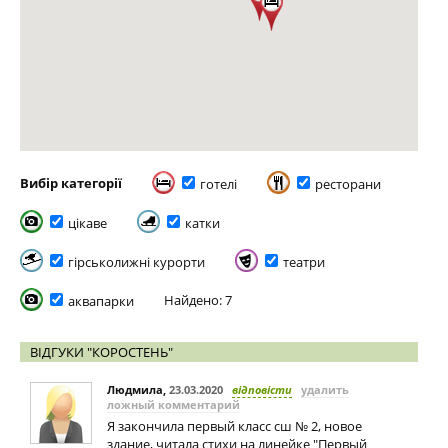
Вибір категорії
готелі
ресторани
цікаве
катки
гірськолижні курорти
театри
Найдено: 7
аквапарки
ВІДГУКИ "КОРОСТЕНЬ"
Людмила
,
23.03.2020
відповісти
удалить
ложный комментарий
Я закончила первый класс сш № 2, новое
здание, читала стихи на линейке "Первый