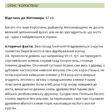
ОПИС "КОРОСТЕНЬ"
Відстань до Житомира
: 87 км.
Багато хто знає Коростень, райцентр Житомирщини, як досить
великий залізничний вузол, але не всі здогадуються, що місто
це - одна з найдавніших в Україні.
Історичні факти.
Вже понад тисячоліття вдивляється з крутих
скелястих берегів місто в своє відображення в річці
Уж. Археологи довели, що наприкінці VII ст. тут, на перехресті
торговельних шляхів, існував град Іскоростень, столиця
племені древлян. Оточений густими лісами, сам весь з дерева, з
дубовим частоколом навколо міських стін ( «Іс-коро-стень»), не
хотів коритися київським князям: у 914 році місто вперше
згадують літописі у зв'язку з придушенням князем Ігорем
повстання древлян. Коли в 945 році Ігор знову навідався до
міста, вимагаючи данини, князь древлян Мал підняв своє
військо, розбив київську дружину. Сусіднє село Поліське багато
століть звалося Могильним: за переказами, саме там поховали
древляни вбитого князя Ігоря, насипавши на його могилі
курган.