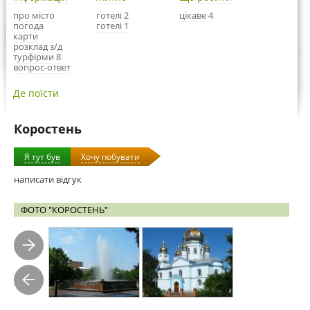
про місто
готелі 2
цікаве 4
погода
готелі 1
карти
розклад з/д
турфірми 8
вопрос-ответ
Де поїсти
Коростень
Я тут був
Хочу побувати
написати відгук
ФОТО "КОРОСТЕНЬ"