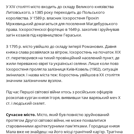
У XIV столітті місто входить до складу Великого князівства
Литовського, з 1385 року переходить до Польського
королівства. У 1589 р. власник Іскоростеня Прокіп
Мржевицький домагається для поселення Магдебурзького
права. Іскоростенскої фортецю в 1649 р. захопив і зруйнував
загін козаків під керівництвом Гераськи.
З 1795 р. місто увійшло до складу імперії Романових. Давня
княжа слава розвіялася за вітром, Іскоростень на початок ХІХ
ст. перетворився на тихий провінційний населений пункт, де
жили переважно євреї та українські селяни. Лише коли повз
Іскоростеня пролягла залізниця Київ-Ковель (1902), ситуація
змінилася. І назва міста теж: Коростень увійшов в ХХ століття
значним залізничним вузлом.
Під час Першої світової війни хтось з російських офіцерів
розкопав курган князя Ігоря, виявивши там варязький меч Х
ст. і людський скелет.
Сучасне місто.
Місто, який був повністю зруйнований
протягом Другої світової війни, не може похвалитися
старовинними архітектурними пам'ятками. Городище князя
Мала вже не знайдеш: на його місці гранітний кар'єр. Трагічна