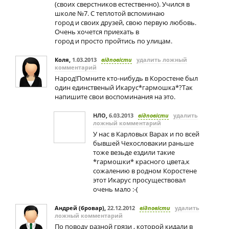
(своих сверстников естественно). Учился в
школе №7. С теплотой вспоминаю
город и своих друзей, свою первую любовь.
Очень хочется приехать в
город и просто пройтись по улицам.
Коля
,
1.03.2013
відповісти
удалить ложный
комментарий
Народ!Помните кто-нибудь в Коростене был
один единственый Икарус*гармошка*?Так
напишите свои воспоминания на это.
НЛО
,
6.03.2013
відповісти
удалить
ложный комментарий
У нас в Карловых Варах и по всей
бывшей Чехословакии раньше
тоже везьде ездили такие
*гармошки* красного цвета,к
сожалению в родном Коростене
этот Икарус просуществовал
очень малo :-(
Андрей (бровар)
,
22.12.2012
відповісти
удалить
ложный комментарий
По поводу разной грязи , которой кидали в