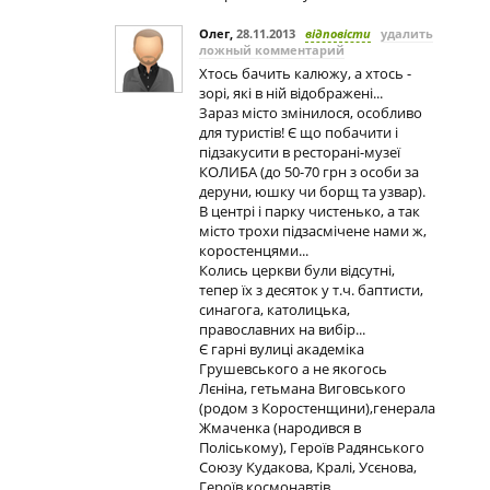
Олег
,
28.11.2013
відповісти
удалить
ложный комментарий
Хтось бачить калюжу, а хтось -
зорі, які в ній відображені...
Зараз місто змінилося, особливо
для туристів! Є що побачити і
підзакусити в ресторані-музеї
КОЛИБА (до 50-70 грн з особи за
деруни, юшку чи борщ та узвар).
В центрі і парку чистенько, а так
місто трохи підзасмічене нами ж,
коростенцями...
Колись церкви були відсутні,
тепер їх з десяток у т.ч. баптисти,
синагога, католицька,
православних на вибір...
Є гарні вулиці академіка
Грушевського а не якогось
Лєніна, гетьмана Виговського
(родом з Коростенщини),генерала
Жмаченка (народився в
Поліському), Героїв Радянського
Союзу Кудакова, Кралі, Усєнова,
Героїв космонавтів