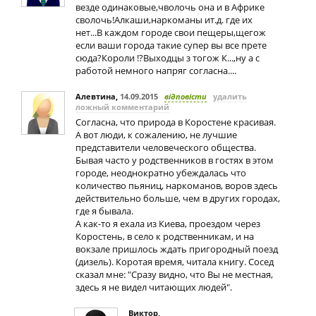
везде одинаковые,чволочь она и в Африке
сволочь!Алкаши,наркоманы ит.д. где их
нет...В каждом городе свои пещеры,щегож
если ваши города такие супер вы все прете
сюда?Короли !?Выходцы з тогож К...,ну а с
работой немного напряг согласна....
Алевтина
,
14.09.2015
відповісти
удалить
ложный комментарий
Согласна, что природа в Коростене красивая.
А вот люди, к сожалению, не лучшие
представители человеческого общества.
Бывая часто у родственников в гостях в этом
городе, неоднократно убеждалась что
количество пьяниц, наркоманов, воров здесь
действительно больше, чем в других городах,
где я бывала.
А как-то я ехала из Киева, проездом через
Коростень, в село к родственникам, и на
вокзале пришлось ждать пригородный поезд
(дизель). Коротая время, читала книгу. Сосед
сказал мне: "Сразу видно, что Вы не местная,
здесь я не видел читающих людей".
Виктор
,