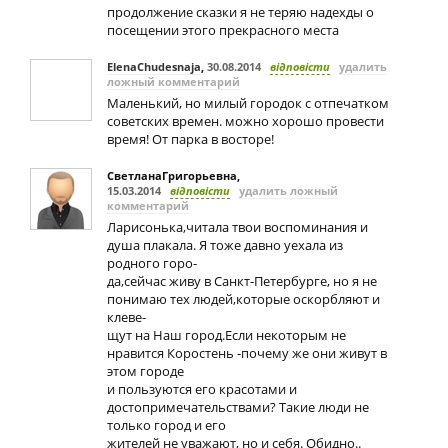
продолжение сказки я не теряю надехды о
посещении этого прекрасного места
ElenaChudesnaja
,
30.08.2014
відповісти
удалить
ложный комментарий
Маленький, но милый городок с отпечатком
советских времен. можно хорошо провести
время! От парка в восторе!
СветланаГригорьевна
,
15.03.2014
відповісти
удалить ложный
комментарий
Ларисонька,читала твои воспоминания и
душа плакала. Я тоже давно уехала из
родного горо-
да,сейчас живу в Санкт-Петербурге, но я не
понимаю тех людей,которые оскорбляют и
клеве-
щут на Наш город.Если некоторым не
нравится Коростень -почему же они живут в
этом городе
и пользуются его красотами и
достопримечательствами? Такие люди не
только город и его
жителей не уважают, но и себя. Обидно..