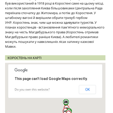
був використаний в 1918 році в Коростені саме на цьому місці,
коли після захоплення Києва більшовиками Центральна Рада
переїхала спочатку до Житомира, а потім до Коростеня. У
штабному вагоні й вирішили обрати тризуб гербом
УНР. Коростень знає, чим ще можна здивувати туристів. У
планах коростенців - встановлення пам'ятного меморіального
знаку на честь Магдебурзького права (Коростень отримав
Магдебурзьке право раніше Києва). А любителі романтики
можуть пошукати у навколишніх лісах хатинку казкової
Мавки.
КОРОСТЕНЬ НА КАРТІ
This page can't load Google Maps correctly.
Do you own this website?
OK