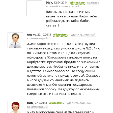
Djek
,
12.04.2014
відповісти
удалить
ложный комментарий
Видать ,ты по-жизни из ямы
вылезти не можешь.Нафиг тебе
работа,ведь на кабак бабла
хватает?
Алекс
,
22.10.2013
відповісти
удалить ложный
комментарий
Жил в Коростене в конце 60-х. Отец служил в
танковом полку, сам учился в школе №2 с 1-го
по 3-й класс. Потом в конце 80-х служил
офицером в Житомире в танковом полку на
Корбутовке, приезжал, бродил по знакомым с
детства местам. Чтобы не писали - это память
о детстве. Сейчас в Москве. Но следующим
летом обязательно приеду с семьей. Осталось
много друзей, со многими не виделись
десятилетиями. Отношения государевых
политиков побоку. На дружбу обыкновенных
смертных это и границы не влияют.
НЛО
,
2.10.2013
відповісти
удалить ложный
комментарий
живу в коростене.сама из Хмельницкого,и