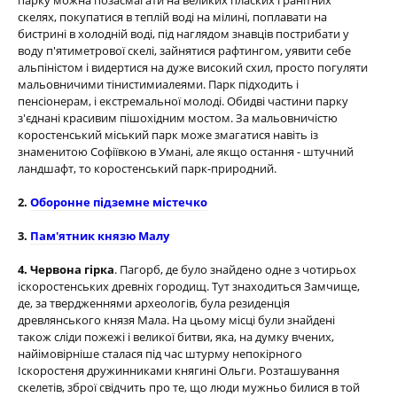
парку можна позасмагати на великих пласких гранітних
скелях, покупатися в теплій воді на мілині, поплавати на
бистрині в холодній воді, під наглядом знавців пострибати у
воду п'ятиметрової скелі, зайнятися рафтингом, уявити себе
альпіністом і видертися на дуже високий схил, просто погуляти
мальовничими тінистимиалеями. Парк підходить і
пенсіонерам, і екстремальної молоді. Обидві частини парку
з'єднані красивим пішохідним мостом. За мальовничістю
коростенський міський парк може змагатися навіть із
знаменитою Софіївкою в Умані, але якщо остання - штучний
ландшафт, то коростенський парк-природний.
2.
Оборонне підземне містечко
3.
Пам'ятник князю Малу
4. Червона гірка
. Пагорб, де було знайдено одне з чотирьох
іскоростенських древніх городищ. Тут знаходиться Замчище,
де, за твердженнями археологів, була резиденція
древлянського князя Мала. На цьому місці були знайдені
також сліди пожежі і великої битви, яка, на думку вчених,
найімовірніше сталася під час штурму непокірного
Іскоростеня дружинниками княгині Ольги. Розташування
скелетів, зброї свідчить про те, що люди мужньо билися в той