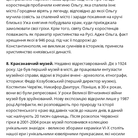
коростенців пробачили княгиню Ольгу, яка спалила їхнє
місто.Городяни вірять у легенду, відповідно до якої Ольгу
мучила совість за спалений місто і заради покаяння на кручі
близько Ужа княгиня побудувала храм, куди приїжджала
замолювати свої гріхи. Крім того, святу Ольгу коростенців
поважають як праматір християнства на Русі. Адже Ольга, факт
хрещення якої в 946 році, під час її подорожі до
Константинополя, не викликає сумнівів в істориків, принесла
християнство князівської династії.
8. Краєзнавчий музей.
Недавно відреставрований. Діє з 1924
року. Це був перший музей в місті, де працювали ентузіасти
музейної справи, відомі в Україні вчені - археологи, етнографи,
історики: Федір Козубовський (перший директор музею),
Костянтин Черв'як, Никифор Дмитрук. Пізніше, в 30-х роках,
вони всі були репресовані. У роки Великої Вітчизняної війни
музей був зруйнований. Нову експозицію відкрили лише у 1987
році.Артефакти, які розповідають про природу та історії
коростенського краю від давніх часів до наших днів, в даний
час налічують 20 тисяч одиниць. Після розкопок Червоної
гірки в 2001-2004 роках музей поповнився колекцією
унікальних знахідок - великою зборами кераміки VI-X століть
нашої ери і унікальними ювелірними прикрасами, які носили